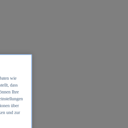
Daten wie
ellt, dass
können Ihre
einstellungen
ionen über
ken und zur