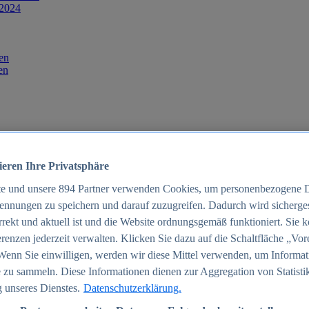
 2024
en
en
ieren Ihre Privatsphäre
te und unsere
894
Partner verwenden Cookies, um personenbezogene 
ennungen zu speichern und darauf zuzugreifen. Dadurch wird sichergest
orrekt und aktuell ist und die Website ordnungsgemäß funktioniert. Sie 
025
renzen jederzeit verwalten. Klicken Sie dazu auf die Schaltfläche „Vor
schland 2025
Wenn Sie einwilligen, werden wir diese Mittel verwenden, um Informat
 zu sammeln. Diese Informationen dienen zur Aggregation von Statisti
 unseres Dienstes.
Datenschutzerklärung.