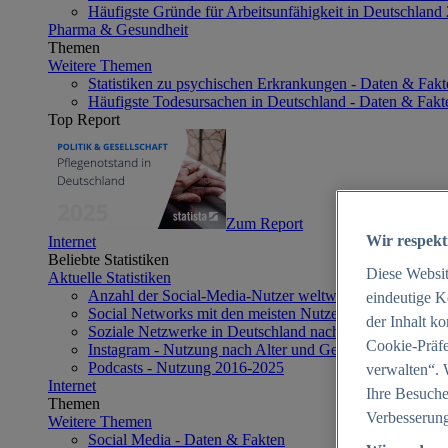
Häufigste Gründe für Arbeitsunfähigkeit in Deutschland
Pharma & Gesundheit
Themen
Weitere Themen
Statistiken zu psychischen Erkrankungen - Daten & Fakt
Häufigste Todesursachen in Deutschland - Daten & Fakt
Top Report
Zum Report
Wir respekt
Internet
Beliebte Statistiken
Diese Websi
Aktuelle Statistiken
Anzahl der Social-Media-Nutzer weltweit 2012-2025
eindeutige K
Social Networks mit den meisten Nutzern weltweit 2025
der Inhalt k
Soziale Netzwerke in Deutschland nach Generationen 2
Cookie-Präfe
Instagram - Nutzung nach Alter und Geschlecht in Deut
Podcasts - Nutzung 2016-2025
verwalten“. 
Internet
Ihre Besuche
Themen
Verbesserung
Weitere Themen
Social Media - Daten & Fakten