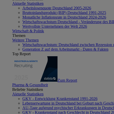
Aktuelle Statistiken
Arbeitslosenquote Deutschland 2005-2026
Bruttoinlandsprodukt (BIP) Deutschland 1991-2025
Monatliche Inflationsrate in Deutschland 2024-2026
Wirtschaftswachstum Deutschland - Veränderung des B
Wertvollste Unternehmen der Welt 2026
Wirtschaft & Politik
Themen
Weitere Themen
Wirtschaftswachstum: Deutschland zwischen Rezession 
Generation Z auf dem Arbeitsmarkt - Daten & Fakten
Top Report
Zum Report
Pharma & Gesundheit
Beliebte Statistiken
Aktuelle Statistiken
GKV - Entwicklung Krankenstand 1991-2026
Lebenserwartung in Deutschland bei Geburt nach Gesch
AU-Tage aufgrund psychischer Erkrankungen in Deutsc
GKV - Krankenstand nach Geschlecht in Deutschland 