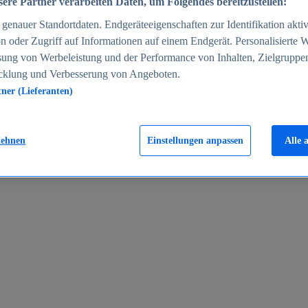
ere Partner verarbeiten Daten, um Folgendes bereitzustellen:
enauer Standortdaten. Endgeräteeigenschaften zur Identifikation aktiv
n oder Zugriff auf Informationen auf einem Endgerät. Personalisierte
sung von Werbeleistung und der Performance von Inhalten, Zielgruppe
cklung und Verbesserung von Angeboten.
tner (Lieferanten)
en 2024
lehnen
Einstellungen anpassen
Alle 
rgeld in Deutschland 2005-2025