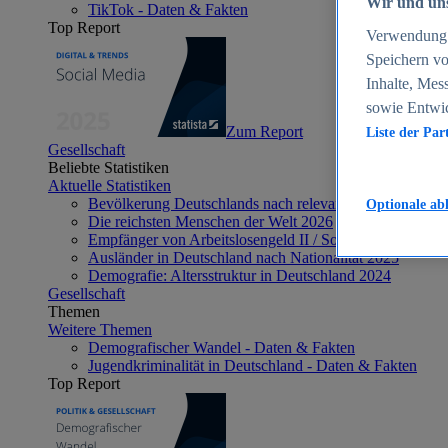
Wir und uns
TikTok - Daten & Fakten
Top Report
Verwendung g
Speichern vo
Inhalte, Mes
sowie Entwi
Zum Report
Liste der Par
Gesellschaft
Beliebte Statistiken
Aktuelle Statistiken
Bevölkerung Deutschlands nach relevanten Altersgrupp
Optionale ab
Die reichsten Menschen der Welt 2026
Empfänger von Arbeitslosengeld II / Sozialgeld / Bürge
Ausländer in Deutschland nach Nationalität 2025
Demografie: Altersstruktur in Deutschland 2024
Gesellschaft
Themen
Weitere Themen
Demografischer Wandel - Daten & Fakten
Jugendkriminalität in Deutschland - Daten & Fakten
Top Report