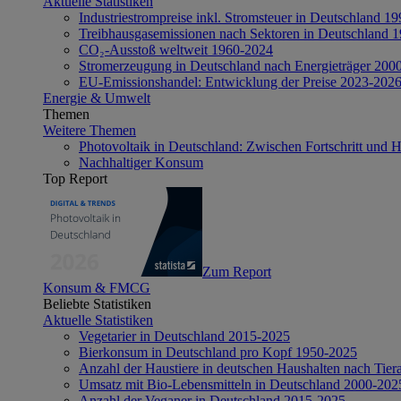
Aktuelle Statistiken
Industriestrompreise inkl. Stromsteuer in Deutschland 1
Treibhausgasemissionen nach Sektoren in Deutschland 
CO₂-Ausstoß weltweit 1960-2024
Stromerzeugung in Deutschland nach Energieträger 200
EU-Emissionshandel: Entwicklung der Preise 2023-202
Energie & Umwelt
Themen
Weitere Themen
Photovoltaik in Deutschland: Zwischen Fortschritt und 
Nachhaltiger Konsum
Top Report
Zum Report
Konsum & FMCG
Beliebte Statistiken
Aktuelle Statistiken
Vegetarier in Deutschland 2015-2025
Bierkonsum in Deutschland pro Kopf 1950-2025
Anzahl der Haustiere in deutschen Haushalten nach Tier
Umsatz mit Bio-Lebensmitteln in Deutschland 2000-202
Anzahl der Veganer in Deutschland 2015-2025