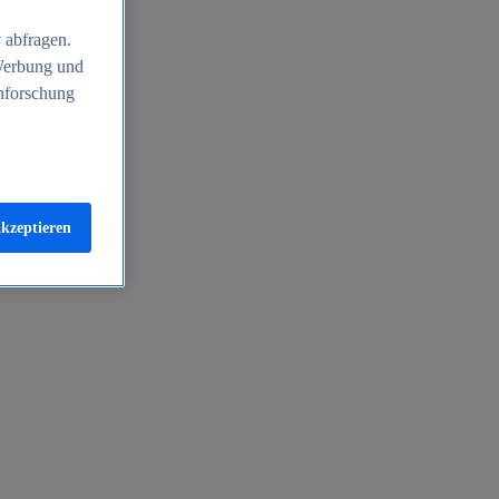
 abfragen.
 Werbung und
nforschung
akzeptieren