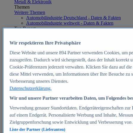
Metall & Elektronik
Themen
Weitere Themen
Automobilindustrie Deutschland - Daten & Fakten
Automobilindustrie weltweit - Daten & Fakten
Top Report
Wir respektieren Ihre Privatsphäre
Diese Website und unsere
894
Partner verwenden Cookies, um pe
Zum Report
zuzugreifen. Dadurch wird sichergestellt, dass der Inhalt korrekt
E-commerce
Cookie-Präferenzen jederzeit verwalten. Klicken Sie dazu auf die
Beliebte Statistiken
diese Mittel verwenden, um Informationen über Ihre Besuche zu s
Aktuelle Statistiken
E-Commerce - Entwicklung des Umsatzes in
Verbesserung unseres Dienstes.
Deutschland 1999-2025
Datenschutzerklärung.
Umsatz von Amazon in Deutschland und weltweit
2010-2025
Wir und unsere Partner verarbeiten Daten, um Folgendes bere
B2C-E-Commerce: Top-50 Online Shops in
Deutschland 2024
Verwendung genauer Standortdaten. Endgeräteeigenschaften zur Id
Marktanteile von Online-Zahlungsverfahren in
auf einem Endgerät. Personalisierte Werbung und Inhalte, Messu
Deutschland 2024
Zielgruppenforschung sowie Entwicklung und Verbesserung von
Umsatzstarke Warengruppen im Online-Handel in
Deutschland 2023-2025
Liste der Partner (Lieferanten)