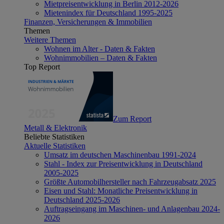
Mietpreisentwicklung in Berlin 2012-2026
Mietenindex für Deutschland 1995-2025
Finanzen, Versicherungen & Immobilien
Themen
Weitere Themen
Wohnen im Alter - Daten & Fakten
Wohnimmobilien – Daten & Fakten
Top Report
Zum Report
Metall & Elektronik
Beliebte Statistiken
Aktuelle Statistiken
Umsatz im deutschen Maschinenbau 1991-2024
Stahl - Index zur Preisentwicklung in Deutschland
2005-2025
Größte Automobilhersteller nach Fahrzeugabsatz 2025
Eisen und Stahl: Monatliche Preisentwicklung in
Deutschland 2025-2026
Auftragseingang im Maschinen- und Anlagenbau 2024-
2026