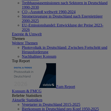
Treibhausgasemissionen nach Sektoren in Deutschland
1990-2030
CO₂-Ausstoß weltweit 1960-2024
Stromerzeugung in Deutschland nach Energieträger
2000-2025
EU-Emissionshandel: Entwicklung der Preise 2023-
2026
Energie & Umwelt
Themen
Weitere Themen
Photovoltaik in Deutschland: Zwischen Fortschritt und
Herausforderung
Nachhaltiger Konsum
Top Report
Zum Report
Konsum & FMCG
Beliebte Statistiken
Aktuelle Statistiken
Vegetarier in Deutschland 2015-2025
Bierkonsum in Deutschland pro Kopf 1950-2025