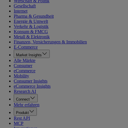
Wirtschaft & Politik
Gesellschaft
Internet
Pharma & Gesundheit
Energie & Umwelt
Verkehr & Logistik
Konsum & FMCG
Metall & Elektronik
Finanzen, Versicherungen & Immobilien
E-Commerce
Market Insights
Alle Märkte
Consumer
eCommerce
Mobility
Consumer Insights
eCommerce Insights
Research AI
Connect
Mehr erfahren
Produkt
Rest API
MCP