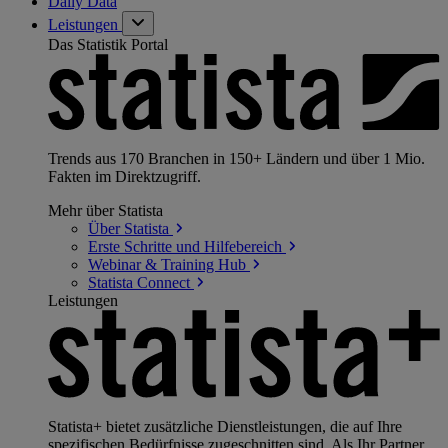
Daily Data
Leistungen
Das Statistik Portal
Trends aus 170 Branchen in 150+ Ländern und über 1 Mio.
Fakten im Direktzugriff.
Mehr über Statista
Über
Statista
Erste Schritte und
Hilfebereich
Webinar & Training
Hub
Statista
Connect
Leistungen
Statista+ bietet zusätzliche Dienstleistungen, die auf Ihre
spezifischen Bedürfnisse zugeschnitten sind. Als Ihr Partner