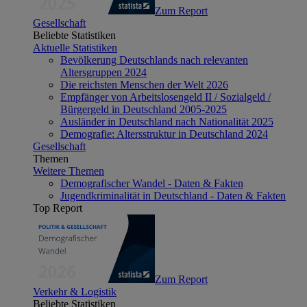
Zum Report
Gesellschaft
Beliebte Statistiken
Aktuelle Statistiken
Bevölkerung Deutschlands nach relevanten
Altersgruppen 2024
Die reichsten Menschen der Welt 2026
Empfänger von Arbeitslosengeld II / Sozialgeld /
Bürgergeld in Deutschland 2005-2025
Ausländer in Deutschland nach Nationalität 2025
Demografie: Altersstruktur in Deutschland 2024
Gesellschaft
Themen
Weitere Themen
Demografischer Wandel - Daten & Fakten
Jugendkriminalität in Deutschland - Daten & Fakten
Top Report
Zum Report
Verkehr & Logistik
Beliebte Statistiken