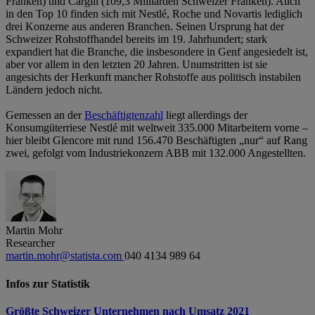
Franken) und Cargill (109,3 Milliarden Schweizer Franken). Auch
in den Top 10 finden sich mit Nestlé, Roche und Novartis lediglich
drei Konzerne aus anderen Branchen. Seinen Ursprung hat der
Schweizer Rohstoffhandel bereits im 19. Jahrhundert; stark
expandiert hat die Branche, die insbesondere in Genf angesiedelt ist,
aber vor allem in den letzten 20 Jahren. Unumstritten ist sie
angesichts der Herkunft mancher Rohstoffe aus politisch instabilen
Ländern jedoch nicht.
Gemessen an der
Beschäftigtenzahl
liegt allerdings der
Konsumgüterriese Nestlé mit weltweit 335.000 Mitarbeitern vorne –
hier bleibt Glencore mit rund 156.470 Beschäftigten „nur“ auf Rang
zwei, gefolgt vom Industriekonzern ABB mit 132.000 Angestellten.
Martin Mohr
Researcher
martin.mohr@statista.com
040 4134 989 64
Infos zur Statistik
Größte Schweizer Unternehmen nach Umsatz 2021