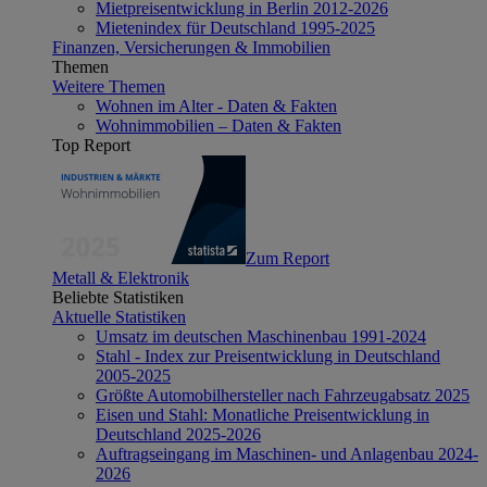
Mietpreisentwicklung in Berlin 2012-2026
Mietenindex für Deutschland 1995-2025
Finanzen, Versicherungen & Immobilien
Themen
Weitere Themen
Wohnen im Alter - Daten & Fakten
Wohnimmobilien – Daten & Fakten
Top Report
Zum Report
Metall & Elektronik
Beliebte Statistiken
Aktuelle Statistiken
Umsatz im deutschen Maschinenbau 1991-2024
Stahl - Index zur Preisentwicklung in Deutschland
2005-2025
Größte Automobilhersteller nach Fahrzeugabsatz 2025
Eisen und Stahl: Monatliche Preisentwicklung in
Deutschland 2025-2026
Auftragseingang im Maschinen- und Anlagenbau 2024-
2026