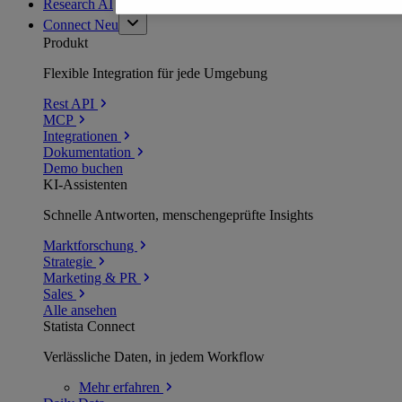
Research AI
Connect
Neu
Produkt
Flexible Integration für jede Umgebung
Rest API
MCP
Integrationen
Dokumentation
Demo buchen
KI-Assistenten
Schnelle Antworten, menschengeprüfte Insights
Marktforschung
Strategie
Marketing & PR
Sales
Alle ansehen
Statista Connect
Verlässliche Daten, in jedem Workflow
Mehr
erfahren