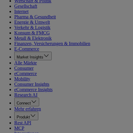
Wirtschaft & Politik
Gesellschaft
Internet
Pharma & Gesundheit
Energie & Umwelt
Verkehr & Logistik
Konsum & FMCG
Metall & Elektronik
Finanzen, Versicherungen & Immobilien
E-Commerce
Market Insights
Alle Märkte
Consumer
eCommerce
Mobility
Consumer Insights
eCommerce Insights
Research AI
Connect
Mehr erfahren
Produkt
Rest API
MCP