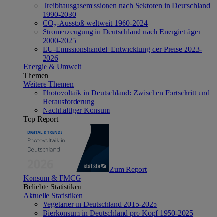
Treibhausgasemissionen nach Sektoren in Deutschland
1990-2030
CO₂-Ausstoß weltweit 1960-2024
Stromerzeugung in Deutschland nach Energieträger
2000-2025
EU-Emissionshandel: Entwicklung der Preise 2023-
2026
Energie & Umwelt
Themen
Weitere Themen
Photovoltaik in Deutschland: Zwischen Fortschritt und
Herausforderung
Nachhaltiger Konsum
Top Report
Zum Report
Konsum & FMCG
Beliebte Statistiken
Aktuelle Statistiken
Vegetarier in Deutschland 2015-2025
Bierkonsum in Deutschland pro Kopf 1950-2025