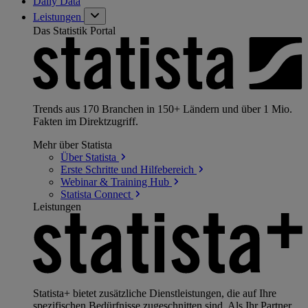
Daily Data
Leistungen
Das Statistik Portal
Trends aus 170 Branchen in 150+ Ländern und über 1 Mio.
Fakten im Direktzugriff.
Mehr über Statista
Über
Statista
Erste Schritte und
Hilfebereich
Webinar & Training
Hub
Statista
Connect
Leistungen
Statista+ bietet zusätzliche Dienstleistungen, die auf Ihre
spezifischen Bedürfnisse zugeschnitten sind. Als Ihr Partner