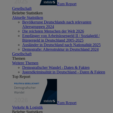
Zum Report
Gesellschaft
Beliebte Statistiken
Aktuelle Statistiken
Bevölkerung Deutschlands nach relevanten
Altersgruppen 2024
Die reichsten Menschen der Welt 2026
Empfänger von Arbeitslosengeld II / Sozialgeld /
Bürgergeld in Deutschland 2005-2025
Ausländer in Deutschland nach Nationalität 2025
Demografie: Altersstruktur in Deutschland 2024
Gesellschaft
Themen
Weitere Themen
Demografischer Wandel - Daten & Fakten
Jugendkriminalität in Deutschland - Daten & Fakten
Top Report
Zum Report
Verkehr & Logistik
Beliebte Statistiken