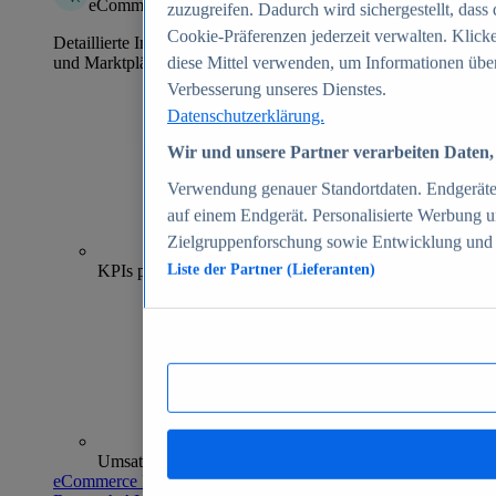
eCommerce Insights
zuzugreifen. Dadurch wird sichergestellt, dass 
Cookie-Präferenzen jederzeit verwalten. Klick
Detaillierte Informationen zu mehr als 39.000 Online-Shops
und Marktplätzen
diese Mittel verwenden, um Informationen über
Verbesserung unseres Dienstes.
Datenschutzerklärung.
Wir und unsere Partner verarbeiten Daten, 
Verwendung genauer Standortdaten. Endgeräteei
auf einem Endgerät. Personalisierte Werbung 
Zielgruppenforschung sowie Entwicklung und
70+
KPIs pro Shop
Liste der Partner (Lieferanten)
Umsatzanalysen und -prognosen
eCommerce Insights entdecken