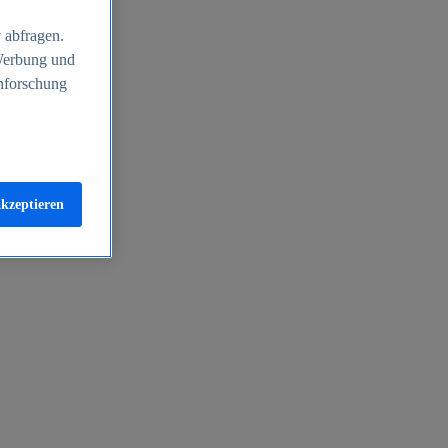
 abfragen.
 Werbung und
nforschung
akzeptieren