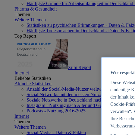
Häufigste Gründe für Arbeitsunfähigkeit in Deutschland
Pharma & Gesundheit
Themen
Weitere Themen
Statistiken zu psychischen Erkrankungen - Daten & Fakt
Häufigste Todesursachen in Deutschland - Daten & Fakt
Top Report
Zum Report
Wir respekt
Internet
Beliebte Statistiken
Diese Websi
Aktuelle Statistiken
Anzahl der Social-Media-Nutzer weltweit 2012-2025
eindeutige K
Social Networks mit den meisten Nutzern weltweit 2025
der Inhalt k
Soziale Netzwerke in Deutschland nach Generationen 2
Cookie-Präfe
Instagram - Nutzung nach Alter und Geschlecht in Deut
Podcasts - Nutzung 2016-2025
verwalten“. 
Internet
Ihre Besuche
Themen
Verbesserung
Weitere Themen
Social Media - Daten & Fakten