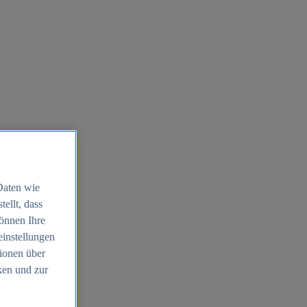
Daten wie
ellt, dass
können Ihre
einstellungen
ionen über
ken und zur