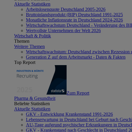
Aktuelle Statistiken
Arbeitslosenquote Deutschland 2005-2026
Bruttoinlandsprodukt (BIP) Deutschland 1991-2025
Monatliche Inflationsrate in Deutschland 2024-2026
Wirtschaftswachstum Deutschland - Veränderung des B
Wertvollste Unternehmen der Welt 2026
Wirtschaft & Politik
Themen
Weitere Themen
Wirtschaftswachstum: Deutschland zwischen Rezession 
Generation Z auf dem Arbeitsmarkt - Daten & Fakten
Top Report
Zum Report
Pharma & Gesundheit
Beliebte Statistiken
Aktuelle Statistiken
GKV - Entwicklung Krankenstand 1991-2026
Lebenserwartung in Deutschland bei Geburt nach Gesch
AU-Tage aufgrund psychischer Erkrankungen in Deutsc
GKV - Krankenstand nach Geschlecht in Deutschland 