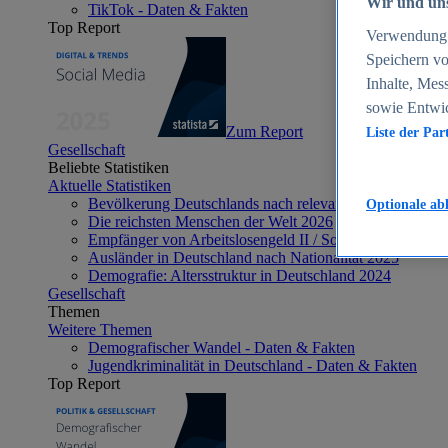
Wir und uns
TikTok - Daten & Fakten
Top Report
Verwendung g
Speichern vo
Inhalte, Mes
sowie Entwi
Zum Report
Liste der Par
Gesellschaft
Beliebte Statistiken
Aktuelle Statistiken
Bevölkerung Deutschlands nach relevanten Altersgrupp
Optionale ab
Die reichsten Menschen der Welt 2026
Empfänger von Arbeitslosengeld II / Sozialgeld / Bürge
Ausländer in Deutschland nach Nationalität 2025
Demografie: Altersstruktur in Deutschland 2024
Gesellschaft
Themen
Weitere Themen
Demografischer Wandel - Daten & Fakten
Jugendkriminalität in Deutschland - Daten & Fakten
Top Report