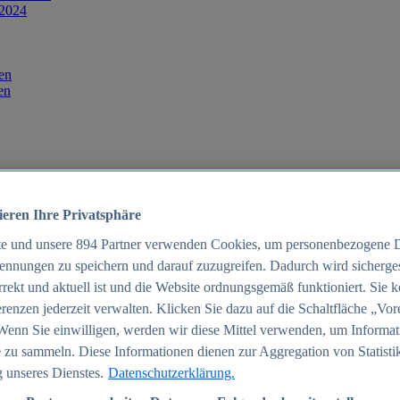
 2024
en
en
ieren Ihre Privatsphäre
te und unsere
894
Partner verwenden Cookies, um personenbezogene 
ennungen zu speichern und darauf zuzugreifen. Dadurch wird sichergest
orrekt und aktuell ist und die Website ordnungsgemäß funktioniert. Sie 
025
renzen jederzeit verwalten. Klicken Sie dazu auf die Schaltfläche „Vor
schland 2025
Wenn Sie einwilligen, werden wir diese Mittel verwenden, um Informat
 zu sammeln. Diese Informationen dienen zur Aggregation von Statisti
 unseres Dienstes.
Datenschutzerklärung.