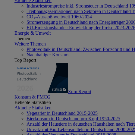
Aktuelle Statistiken
Industriestrompreise inkl. Stromsteuer in Deutschland 1
Treibhausgasemissionen nach Sektoren in Deutschland 
CO₂-Ausstoß weltweit 1960-2024
Stromerzeugung in Deutschland nach Energieträger 200
EU-Emissionshandel: Entwicklung der Preise 2023-202
Energie & Umwelt
Themen
Weitere Themen
Photovoltaik in Deutschland: Zwischen Fortschritt und 
Nachhaltiger Konsum
Top Report
Zum Report
Konsum & FMCG
Beliebte Statistiken
Aktuelle Statistiken
Vegetarier in Deutschland 2015-2025
Bierkonsum in Deutschland pro Kopf 1950-2025
Anzahl der Haustiere in deutschen Haushalten nach Tier
Umsatz mit Bio-Lebensmitteln in Deutschland 2000-202
Anzahl der Veganer in Deutschland 2015-2025