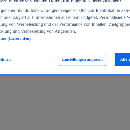
ere Partner verarbeiten Daten, um Folgendes bereitzustellen:
enauer Standortdaten. Endgeräteeigenschaften zur Identifikation aktiv
n oder Zugriff auf Informationen auf einem Endgerät. Personalisierte
sung von Werbeleistung und der Performance von Inhalten, Zielgruppe
cklung und Verbesserung von Angeboten.
tner (Lieferanten)
en 2024
lehnen
Einstellungen anpassen
Alle 
rgeld in Deutschland 2005-2025