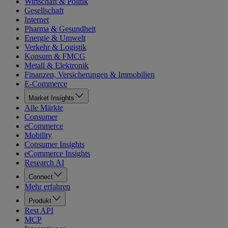
Wirtschaft & Politik
Gesellschaft
Internet
Pharma & Gesundheit
Energie & Umwelt
Verkehr & Logistik
Konsum & FMCG
Metall & Elektronik
Finanzen, Versicherungen & Immobilien
E-Commerce
Market Insights
Alle Märkte
Consumer
eCommerce
Mobility
Consumer Insights
eCommerce Insights
Research AI
Connect
Mehr erfahren
Produkt
Rest API
MCP