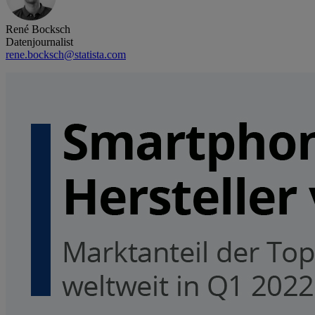
René Bocksch
Datenjournalist
rene.bocksch@statista.com