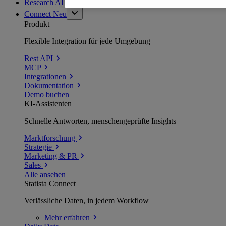
Research AI
Connect
Neu
Produkt
Flexible Integration für jede Umgebung
Rest API
MCP
Integrationen
Dokumentation
Demo buchen
KI-Assistenten
Schnelle Antworten, menschengeprüfte Insights
Marktforschung
Strategie
Marketing & PR
Sales
Alle ansehen
Statista Connect
Verlässliche Daten, in jedem Workflow
Mehr
erfahren