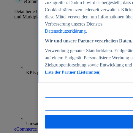
eCommerce Insights
zuzugreifen. Dadurch wird sichergestellt, dass 
Cookie-Präferenzen jederzeit verwalten. Klick
Detaillierte Informationen zu mehr als 39.000 Online-Shops
und Marktplätzen
diese Mittel verwenden, um Informationen über
Verbesserung unseres Dienstes.
Datenschutzerklärung.
Wir und unsere Partner verarbeiten Daten, 
Verwendung genauer Standortdaten. Endgeräteei
auf einem Endgerät. Personalisierte Werbung 
Zielgruppenforschung sowie Entwicklung und
70+
KPIs pro Shop
Liste der Partner (Lieferanten)
Umsatzanalysen und -prognosen
eCommerce Insights entdecken