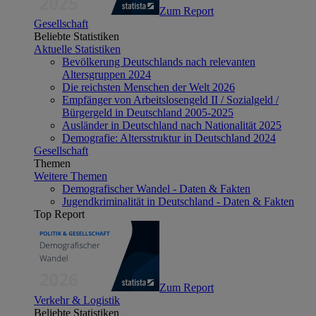
Zum Report
Gesellschaft
Beliebte Statistiken
Aktuelle Statistiken
Bevölkerung Deutschlands nach relevanten
Altersgruppen 2024
Die reichsten Menschen der Welt 2026
Empfänger von Arbeitslosengeld II / Sozialgeld /
Bürgergeld in Deutschland 2005-2025
Ausländer in Deutschland nach Nationalität 2025
Demografie: Altersstruktur in Deutschland 2024
Gesellschaft
Themen
Weitere Themen
Demografischer Wandel - Daten & Fakten
Jugendkriminalität in Deutschland - Daten & Fakten
Top Report
Zum Report
Verkehr & Logistik
Beliebte Statistiken