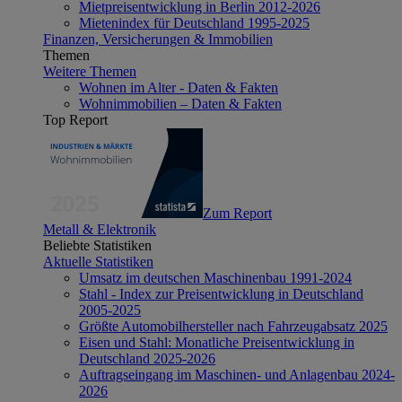
Mietpreisentwicklung in Berlin 2012-2026
Mietenindex für Deutschland 1995-2025
Finanzen, Versicherungen & Immobilien
Themen
Weitere Themen
Wohnen im Alter - Daten & Fakten
Wohnimmobilien – Daten & Fakten
Top Report
Zum Report
Metall & Elektronik
Beliebte Statistiken
Aktuelle Statistiken
Umsatz im deutschen Maschinenbau 1991-2024
Stahl - Index zur Preisentwicklung in Deutschland
2005-2025
Größte Automobilhersteller nach Fahrzeugabsatz 2025
Eisen und Stahl: Monatliche Preisentwicklung in
Deutschland 2025-2026
Auftragseingang im Maschinen- und Anlagenbau 2024-
2026