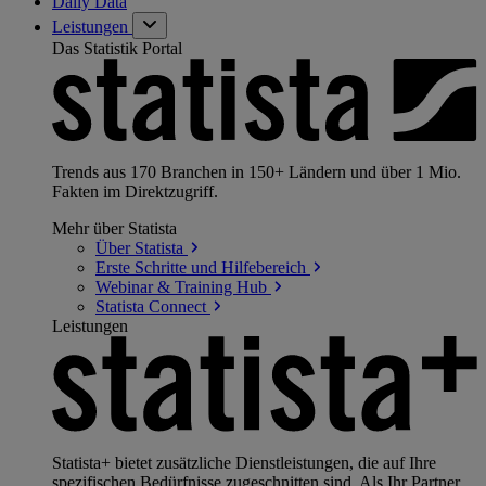
Daily Data
Leistungen
Das Statistik Portal
Trends aus 170 Branchen in 150+ Ländern und über 1 Mio.
Fakten im Direktzugriff.
Mehr über Statista
Über
Statista
Erste Schritte und
Hilfebereich
Webinar & Training
Hub
Statista
Connect
Leistungen
Statista+ bietet zusätzliche Dienstleistungen, die auf Ihre
spezifischen Bedürfnisse zugeschnitten sind. Als Ihr Partner