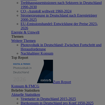
Treibhausgasemissionen nach Sektoren in Deutschland
1990-2030
CO₂-Ausstoß weltweit 1960-2024
Stromerzeugung in Deutschland nach Energieträger
2000-2025
EU-Emissionshandel: Entwicklung der Preise 2023-
2026
Energie & Umwelt
Themen
Weitere Themen
Photovoltaik in Deutschland: Zwischen Fortschritt und
Herausforderung
Nachhaltiger Konsum
Top Report
Zum Report
Konsum & FMCG
Beliebte Statistiken
Aktuelle Statistiken
Vegetarier in Deutschland 2015-2025
Bierkonsum in Deutschland pro Kopf 1950-2025