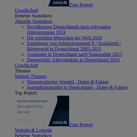
Zum Report
Gesellschaft
Beliebte Statistiken
Aktuelle Statistiken
Bevölkerung Deutschlands nach relevanten
Altersgruppen 2024
Die reichsten Menschen der Welt 2026
Empfänger von Arbeitslosengeld II / Sozialgeld /
Bürgergeld in Deutschland 2005-2025
Ausländer in Deutschland nach Nationalität 2025
Demografie: Altersstruktur in Deutschland 2024
Gesellschaft
Themen
Weitere Themen
Demografischer Wandel - Daten & Fakten
Jugendkriminalität in Deutschland - Daten & Fakten
Top Report
Zum Report
Verkehr & Logistik
Beliebte Statistiken