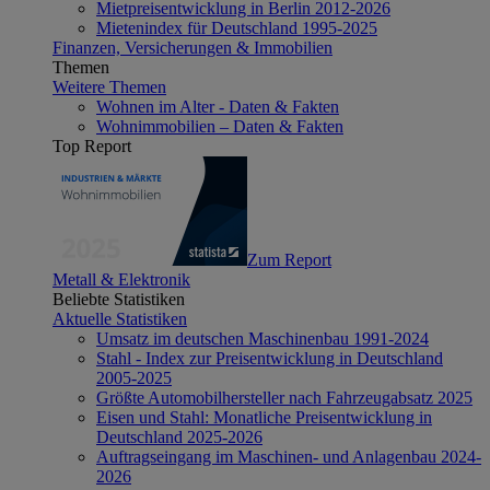
Mietpreisentwicklung in Berlin 2012-2026
Mietenindex für Deutschland 1995-2025
Finanzen, Versicherungen & Immobilien
Themen
Weitere Themen
Wohnen im Alter - Daten & Fakten
Wohnimmobilien – Daten & Fakten
Top Report
Zum Report
Metall & Elektronik
Beliebte Statistiken
Aktuelle Statistiken
Umsatz im deutschen Maschinenbau 1991-2024
Stahl - Index zur Preisentwicklung in Deutschland
2005-2025
Größte Automobilhersteller nach Fahrzeugabsatz 2025
Eisen und Stahl: Monatliche Preisentwicklung in
Deutschland 2025-2026
Auftragseingang im Maschinen- und Anlagenbau 2024-
2026