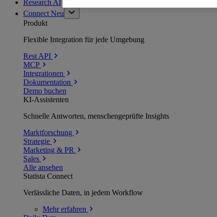
Research AI
Connect
Neu
Produkt
Flexible Integration für jede Umgebung
Rest API
MCP
Integrationen
Dokumentation
Demo buchen
KI-Assistenten
Schnelle Antworten, menschengeprüfte Insights
Marktforschung
Strategie
Marketing & PR
Sales
Alle ansehen
Statista Connect
Verlässliche Daten, in jedem Workflow
Mehr
erfahren