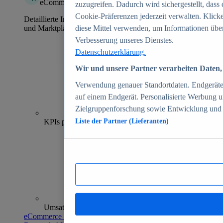
eCommerce Insights
zuzugreifen. Dadurch wird sichergestellt, dass 
Cookie-Präferenzen jederzeit verwalten. Klick
Detaillierte Informationen zu mehr als 39.000 Online-Shops
und Marktplätzen
diese Mittel verwenden, um Informationen über
Verbesserung unseres Dienstes.
Datenschutzerklärung.
Wir und unsere Partner verarbeiten Daten, 
Verwendung genauer Standortdaten. Endgeräteei
auf einem Endgerät. Personalisierte Werbung 
Zielgruppenforschung sowie Entwicklung und
70+
KPIs pro Shop
Liste der Partner (Lieferanten)
Umsatzanalysen und -prognosen
eCommerce Insights entdecken