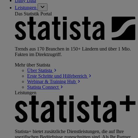
Daily Data
Leistungen
Das Statistik Portal
Trends aus 170 Branchen in 150+ Ländern und über 1 Mio.
Fakten im Direktzugriff.
Mehr über Statista
Über
Statista
Erste Schritte und
Hilfebereich
Webinar & Training
Hub
Statista
Connect
Leistungen
Statista+ bietet zusätzliche Dienstleistungen, die auf Ihre
spezifischen Bedürfnisse zugeschnitten sind. Als Ihr Partner