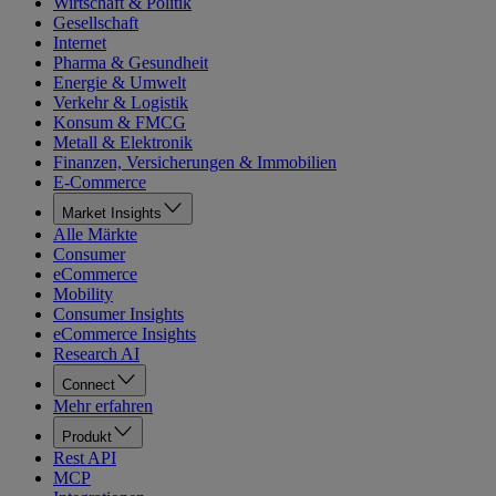
Wirtschaft & Politik
Gesellschaft
Internet
Pharma & Gesundheit
Energie & Umwelt
Verkehr & Logistik
Konsum & FMCG
Metall & Elektronik
Finanzen, Versicherungen & Immobilien
E-Commerce
Market Insights
Alle Märkte
Consumer
eCommerce
Mobility
Consumer Insights
eCommerce Insights
Research AI
Connect
Mehr erfahren
Produkt
Rest API
MCP