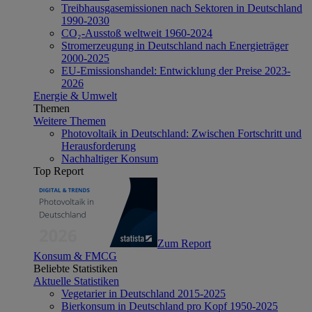
Treibhausgasemissionen nach Sektoren in Deutschland
1990-2030
CO₂-Ausstoß weltweit 1960-2024
Stromerzeugung in Deutschland nach Energieträger
2000-2025
EU-Emissionshandel: Entwicklung der Preise 2023-
2026
Energie & Umwelt
Themen
Weitere Themen
Photovoltaik in Deutschland: Zwischen Fortschritt und
Herausforderung
Nachhaltiger Konsum
Top Report
Zum Report
Konsum & FMCG
Beliebte Statistiken
Aktuelle Statistiken
Vegetarier in Deutschland 2015-2025
Bierkonsum in Deutschland pro Kopf 1950-2025