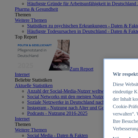
Häufigste Gründe für Arbeitsunfähigkeit in Deutschland
Pharma & Gesundheit
Themen
Weitere Themen
Statistiken zu psychischen Erkrankungen - Daten & Fakt
Häufigste Todesursachen in Deutschland - Daten & Fakt
Top Report
Zum Report
Wir respekt
Internet
Beliebte Statistiken
Diese Websi
Aktuelle Statistiken
Anzahl der Social-Media-Nutzer weltweit 2012-2025
eindeutige K
Social Networks mit den meisten Nutzern weltweit 2025
der Inhalt k
Soziale Netzwerke in Deutschland nach Generationen 2
Cookie-Präfe
Instagram - Nutzung nach Alter und Geschlecht in Deut
Podcasts - Nutzung 2016-2025
verwalten“. 
Internet
Ihre Besuche
Themen
Verbesserung
Weitere Themen
Social Media - Daten & Fakten