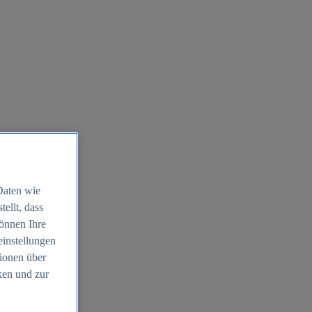
Daten wie
ellt, dass
können Ihre
einstellungen
ionen über
ken und zur