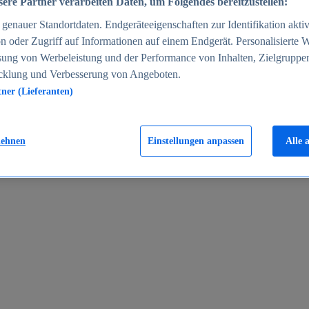
ere Partner verarbeiten Daten, um Folgendes bereitzustellen:
enauer Standortdaten. Endgeräteeigenschaften zur Identifikation aktiv
n oder Zugriff auf Informationen auf einem Endgerät. Personalisierte
sung von Werbeleistung und der Performance von Inhalten, Zielgruppe
cklung und Verbesserung von Angeboten.
tner (Lieferanten)
en 2024
lehnen
Einstellungen anpassen
Alle 
rgeld in Deutschland 2005-2025