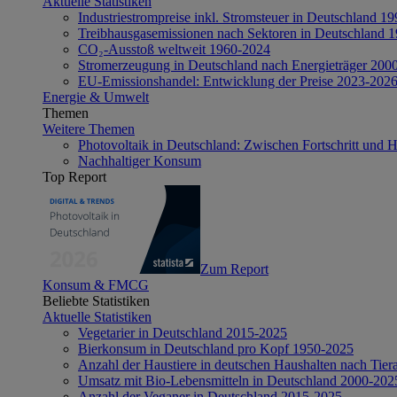
Aktuelle Statistiken
Industriestrompreise inkl. Stromsteuer in Deutschland 1
Treibhausgasemissionen nach Sektoren in Deutschland 
CO₂-Ausstoß weltweit 1960-2024
Stromerzeugung in Deutschland nach Energieträger 200
EU-Emissionshandel: Entwicklung der Preise 2023-202
Energie & Umwelt
Themen
Weitere Themen
Photovoltaik in Deutschland: Zwischen Fortschritt und 
Nachhaltiger Konsum
Top Report
Zum Report
Konsum & FMCG
Beliebte Statistiken
Aktuelle Statistiken
Vegetarier in Deutschland 2015-2025
Bierkonsum in Deutschland pro Kopf 1950-2025
Anzahl der Haustiere in deutschen Haushalten nach Tier
Umsatz mit Bio-Lebensmitteln in Deutschland 2000-202
Anzahl der Veganer in Deutschland 2015-2025