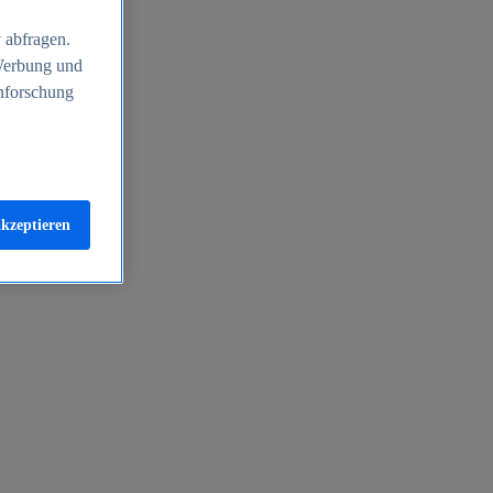
 abfragen.
 Werbung und
nforschung
akzeptieren