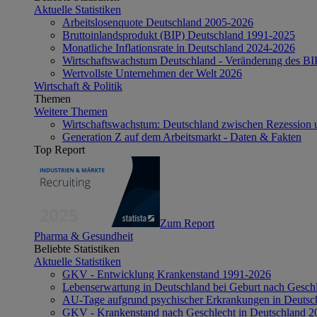
Aktuelle Statistiken
Arbeitslosenquote Deutschland 2005-2026
Bruttoinlandsprodukt (BIP) Deutschland 1991-2025
Monatliche Inflationsrate in Deutschland 2024-2026
Wirtschaftswachstum Deutschland - Veränderung des B
Wertvollste Unternehmen der Welt 2026
Wirtschaft & Politik
Themen
Weitere Themen
Wirtschaftswachstum: Deutschland zwischen Rezession 
Generation Z auf dem Arbeitsmarkt - Daten & Fakten
Top Report
Zum Report
Pharma & Gesundheit
Beliebte Statistiken
Aktuelle Statistiken
GKV - Entwicklung Krankenstand 1991-2026
Lebenserwartung in Deutschland bei Geburt nach Gesch
AU-Tage aufgrund psychischer Erkrankungen in Deutsc
GKV - Krankenstand nach Geschlecht in Deutschland 