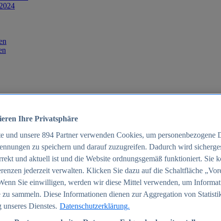
 2024
en
en
ieren Ihre Privatsphäre
te und unsere
894
Partner verwenden Cookies, um personenbezogene 
ennungen zu speichern und darauf zuzugreifen. Dadurch wird sichergest
orrekt und aktuell ist und die Website ordnungsgemäß funktioniert. Sie 
025
renzen jederzeit verwalten. Klicken Sie dazu auf die Schaltfläche „Vor
schland 2025
Wenn Sie einwilligen, werden wir diese Mittel verwenden, um Informat
 zu sammeln. Diese Informationen dienen zur Aggregation von Statisti
 unseres Dienstes.
Datenschutzerklärung.