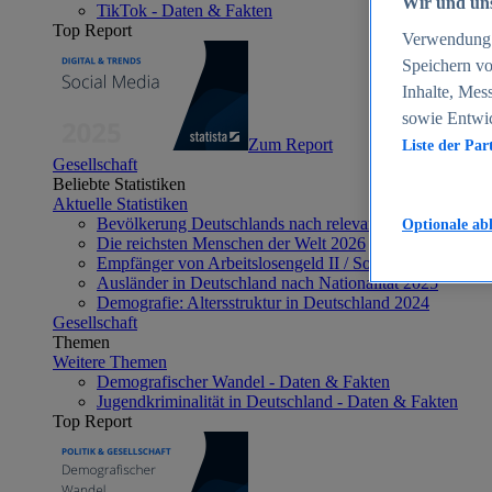
Wir und uns
TikTok - Daten & Fakten
Top Report
Verwendung g
Speichern vo
Inhalte, Mes
sowie Entwi
Zum Report
Liste der Par
Gesellschaft
Beliebte Statistiken
Aktuelle Statistiken
Bevölkerung Deutschlands nach relevanten Altersgrupp
Optionale ab
Die reichsten Menschen der Welt 2026
Empfänger von Arbeitslosengeld II / Sozialgeld / Bürge
Ausländer in Deutschland nach Nationalität 2025
Demografie: Altersstruktur in Deutschland 2024
Gesellschaft
Themen
Weitere Themen
Demografischer Wandel - Daten & Fakten
Jugendkriminalität in Deutschland - Daten & Fakten
Top Report