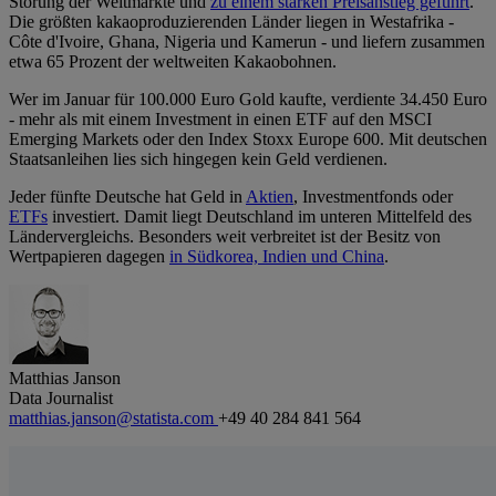
Störung der Weltmärkte und
zu einem starken Preisanstieg geführt
.
Die größten kakaoproduzierenden Länder liegen in Westafrika -
Côte d'Ivoire, Ghana, Nigeria und Kamerun - und liefern zusammen
etwa 65 Prozent der weltweiten Kakaobohnen.
Wer im Januar für 100.000 Euro Gold kaufte, verdiente 34.450 Euro
- mehr als mit einem Investment in einen ETF auf den MSCI
Emerging Markets oder den Index Stoxx Europe 600. Mit deutschen
Staatsanleihen lies sich hingegen kein Geld verdienen.
Jeder fünfte Deutsche hat Geld in
Aktien
, Investmentfonds oder
ETFs
investiert. Damit liegt Deutschland im unteren Mittelfeld des
Ländervergleichs. Besonders weit verbreitet ist der Besitz von
Wertpapieren dagegen
in Südkorea, Indien und China
.
Matthias Janson
Data Journalist
matthias.janson@statista.com
+49 40 284 841 564