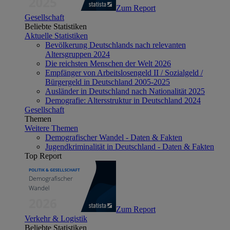
Zum Report
Gesellschaft
Beliebte Statistiken
Aktuelle Statistiken
Bevölkerung Deutschlands nach relevanten
Altersgruppen 2024
Die reichsten Menschen der Welt 2026
Empfänger von Arbeitslosengeld II / Sozialgeld /
Bürgergeld in Deutschland 2005-2025
Ausländer in Deutschland nach Nationalität 2025
Demografie: Altersstruktur in Deutschland 2024
Gesellschaft
Themen
Weitere Themen
Demografischer Wandel - Daten & Fakten
Jugendkriminalität in Deutschland - Daten & Fakten
Top Report
Zum Report
Verkehr & Logistik
Beliebte Statistiken