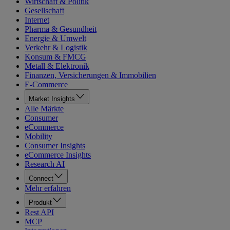
Wirtschaft & Politik
Gesellschaft
Internet
Pharma & Gesundheit
Energie & Umwelt
Verkehr & Logistik
Konsum & FMCG
Metall & Elektronik
Finanzen, Versicherungen & Immobilien
E-Commerce
Market Insights
Alle Märkte
Consumer
eCommerce
Mobility
Consumer Insights
eCommerce Insights
Research AI
Connect
Mehr erfahren
Produkt
Rest API
MCP