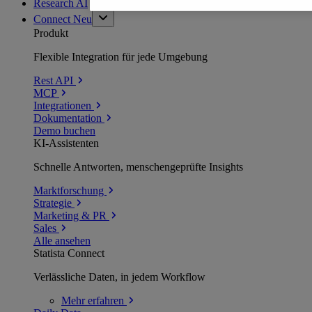
Research AI
Connect
Neu
Produkt
Flexible Integration für jede Umgebung
Rest API
MCP
Integrationen
Dokumentation
Demo buchen
KI-Assistenten
Schnelle Antworten, menschengeprüfte Insights
Marktforschung
Strategie
Marketing & PR
Sales
Alle ansehen
Statista Connect
Verlässliche Daten, in jedem Workflow
Mehr
erfahren