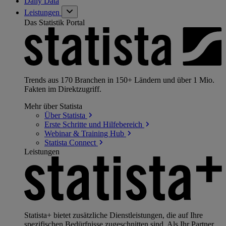
Daily Data
Leistungen
Das Statistik Portal
Trends aus 170 Branchen in 150+ Ländern und über 1 Mio.
Fakten im Direktzugriff.
Mehr über Statista
Über
Statista
Erste Schritte und
Hilfebereich
Webinar & Training
Hub
Statista
Connect
Leistungen
Statista+ bietet zusätzliche Dienstleistungen, die auf Ihre
spezifischen Bedürfnisse zugeschnitten sind. Als Ihr Partner