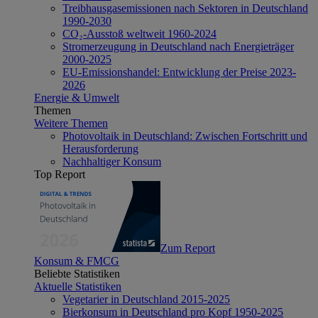
Treibhausgasemissionen nach Sektoren in Deutschland
1990-2030
CO₂-Ausstoß weltweit 1960-2024
Stromerzeugung in Deutschland nach Energieträger
2000-2025
EU-Emissionshandel: Entwicklung der Preise 2023-
2026
Energie & Umwelt
Themen
Weitere Themen
Photovoltaik in Deutschland: Zwischen Fortschritt und
Herausforderung
Nachhaltiger Konsum
Top Report
Zum Report
Konsum & FMCG
Beliebte Statistiken
Aktuelle Statistiken
Vegetarier in Deutschland 2015-2025
Bierkonsum in Deutschland pro Kopf 1950-2025