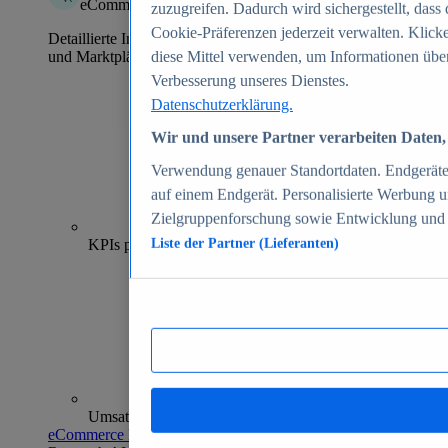
eCommerce Insights
zuzugreifen. Dadurch wird sichergestellt, dass 
Cookie-Präferenzen jederzeit verwalten. Klick
Detaillierte Informationen zu mehr als 39.000 Online-Shops
und Marktplätzen
diese Mittel verwenden, um Informationen über
Verbesserung unseres Dienstes.
Datenschutzerklärung.
Wir und unsere Partner verarbeiten Daten, 
Verwendung genauer Standortdaten. Endgeräteei
auf einem Endgerät. Personalisierte Werbung 
Zielgruppenforschung sowie Entwicklung und
70+
KPIs pro Shop
Liste der Partner (Lieferanten)
Umsatzanalysen und -prognosen
eCommerce Insights entdecken