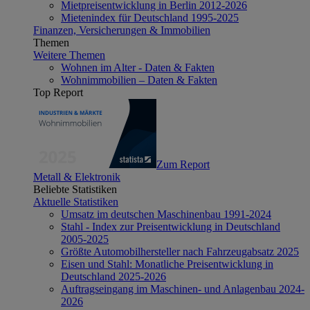
Mietpreisentwicklung in Berlin 2012-2026
Mietenindex für Deutschland 1995-2025
Finanzen, Versicherungen & Immobilien
Themen
Weitere Themen
Wohnen im Alter - Daten & Fakten
Wohnimmobilien – Daten & Fakten
Top Report
Zum Report
Metall & Elektronik
Beliebte Statistiken
Aktuelle Statistiken
Umsatz im deutschen Maschinenbau 1991-2024
Stahl - Index zur Preisentwicklung in Deutschland
2005-2025
Größte Automobilhersteller nach Fahrzeugabsatz 2025
Eisen und Stahl: Monatliche Preisentwicklung in
Deutschland 2025-2026
Auftragseingang im Maschinen- und Anlagenbau 2024-
2026