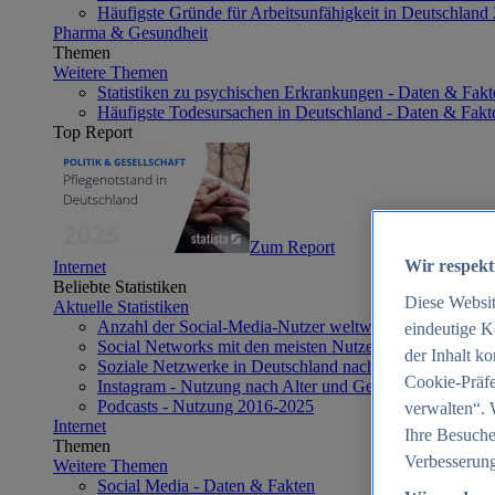
Häufigste Gründe für Arbeitsunfähigkeit in Deutschland
Pharma & Gesundheit
Themen
Weitere Themen
Statistiken zu psychischen Erkrankungen - Daten & Fakt
Häufigste Todesursachen in Deutschland - Daten & Fakt
Top Report
Zum Report
Wir respekt
Internet
Beliebte Statistiken
Diese Websi
Aktuelle Statistiken
Anzahl der Social-Media-Nutzer weltweit 2012-2025
eindeutige K
Social Networks mit den meisten Nutzern weltweit 2025
der Inhalt k
Soziale Netzwerke in Deutschland nach Generationen 2
Cookie-Präfe
Instagram - Nutzung nach Alter und Geschlecht in Deut
Podcasts - Nutzung 2016-2025
verwalten“. 
Internet
Ihre Besuche
Themen
Verbesserung
Weitere Themen
Social Media - Daten & Fakten