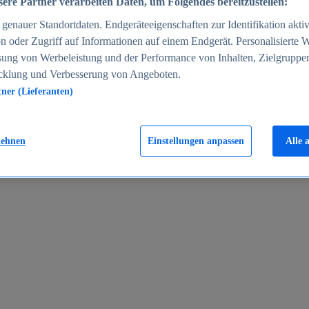
ere Partner verarbeiten Daten, um Folgendes bereitzustellen:
enauer Standortdaten. Endgeräteeigenschaften zur Identifikation aktiv
n oder Zugriff auf Informationen auf einem Endgerät. Personalisierte
sung von Werbeleistung und der Performance von Inhalten, Zielgruppe
cklung und Verbesserung von Angeboten.
tner (Lieferanten)
en 2024
lehnen
Einstellungen anpassen
Alle 
rgeld in Deutschland 2005-2025