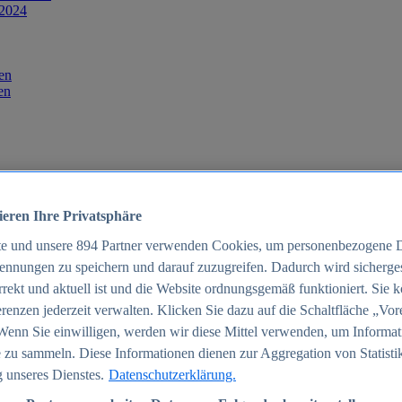
 2024
en
en
ieren Ihre Privatsphäre
te und unsere
894
Partner verwenden Cookies, um personenbezogene 
ennungen zu speichern und darauf zuzugreifen. Dadurch wird sichergest
orrekt und aktuell ist und die Website ordnungsgemäß funktioniert. Sie 
025
renzen jederzeit verwalten. Klicken Sie dazu auf die Schaltfläche „Vor
schland 2025
Wenn Sie einwilligen, werden wir diese Mittel verwenden, um Informat
 zu sammeln. Diese Informationen dienen zur Aggregation von Statisti
 unseres Dienstes.
Datenschutzerklärung.