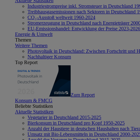
Aktuelle Statistiken
Industriestrompreise inkl. Stromsteuer in Deutschland 1
Treibhausgasemissionen nach Sektoren in Deutschland 
CO₂-Ausstoß weltweit 1960-2024
Stromerzeugung in Deutschland nach Energieträger 200
EU-Emissionshandel: Entwicklung der Preise 2023-202
Energie & Umwelt
Themen
Weitere Themen
Photovoltaik in Deutschland: Zwischen Fortschritt und 
Nachhaltiger Konsum
Top Report
Zum Report
Konsum & FMCG
Beliebte Statistiken
Aktuelle Statistiken
Vegetarier in Deutschland 2015-2025
Bierkonsum in Deutschland pro Kopf 1950-2025
Anzahl der Haustiere in deutschen Haushalten nach Tier
Umsatz mit Bio-Lebensmitteln in Deutschland 2000-202
Anzahl der Veganer in Deutschland 2015-2025