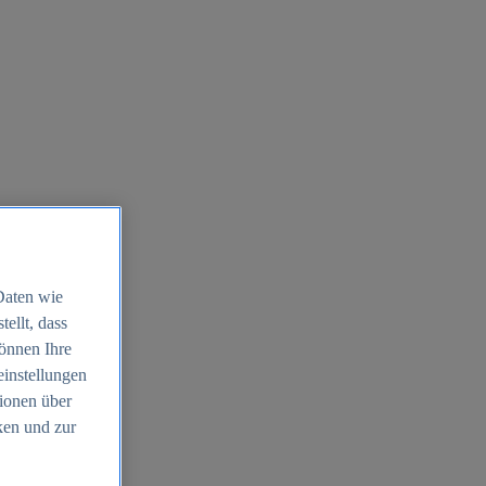
Daten wie
ellt, dass
können Ihre
einstellungen
ionen über
ken und zur