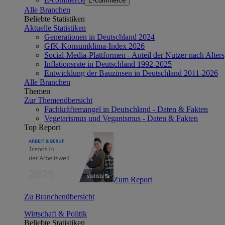
E-commerce
Alle Branchen
Beliebte Statistiken
Aktuelle Statistiken
Generationen in Deutschland 2024
GfK-Konsumklima-Index 2026
Social-Media-Plattformen - Anteil der Nutzer nach Alte
Inflationsrate in Deutschland 1992-2025
Entwicklung der Bauzinsen in Deutschland 2011-2026
Alle Branchen
Themen
Zur Themenübersicht
Fachkräftemangel in Deutschland - Daten & Fakten
Vegetarismus und Veganismus - Daten & Fakten
Top Report
Zum Report
Zu Branchenübersicht
Wirtschaft & Politik
Beliebte Statistiken