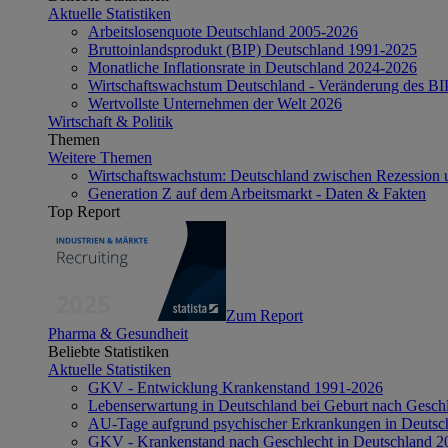
Aktuelle Statistiken
Arbeitslosenquote Deutschland 2005-2026
Bruttoinlandsprodukt (BIP) Deutschland 1991-2025
Monatliche Inflationsrate in Deutschland 2024-2026
Wirtschaftswachstum Deutschland - Veränderung des B
Wertvollste Unternehmen der Welt 2026
Wirtschaft & Politik
Themen
Weitere Themen
Wirtschaftswachstum: Deutschland zwischen Rezession 
Generation Z auf dem Arbeitsmarkt - Daten & Fakten
Top Report
Zum Report
Pharma & Gesundheit
Beliebte Statistiken
Aktuelle Statistiken
GKV - Entwicklung Krankenstand 1991-2026
Lebenserwartung in Deutschland bei Geburt nach Gesch
AU-Tage aufgrund psychischer Erkrankungen in Deutsc
GKV - Krankenstand nach Geschlecht in Deutschland 