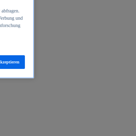
 abfragen.
 Werbung und
nforschung
akzeptieren