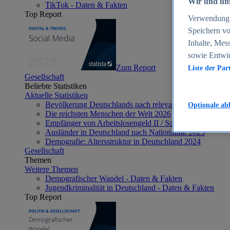
Wir und uns
TikTok - Daten & Fakten
Top Report
Verwendung g
Speichern vo
Inhalte, Mes
sowie Entwi
Zum Report
Liste der Par
Gesellschaft
Beliebte Statistiken
Aktuelle Statistiken
Bevölkerung Deutschlands nach relevanten Altersgrupp
Optionale ab
Die reichsten Menschen der Welt 2026
Empfänger von Arbeitslosengeld II / Sozialgeld / Bürge
Ausländer in Deutschland nach Nationalität 2025
Demografie: Altersstruktur in Deutschland 2024
Gesellschaft
Themen
Weitere Themen
Demografischer Wandel - Daten & Fakten
Jugendkriminalität in Deutschland - Daten & Fakten
Top Report