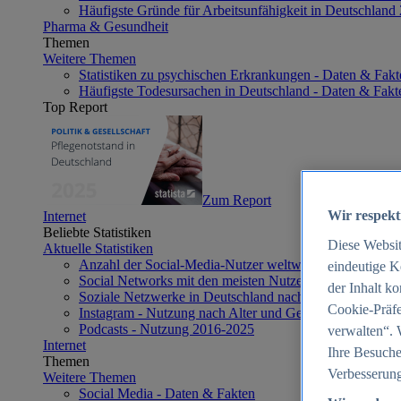
Häufigste Gründe für Arbeitsunfähigkeit in Deutschland
Pharma & Gesundheit
Themen
Weitere Themen
Statistiken zu psychischen Erkrankungen - Daten & Fakt
Häufigste Todesursachen in Deutschland - Daten & Fakt
Top Report
Zum Report
Wir respekt
Internet
Beliebte Statistiken
Diese Websi
Aktuelle Statistiken
Anzahl der Social-Media-Nutzer weltweit 2012-2025
eindeutige K
Social Networks mit den meisten Nutzern weltweit 2025
der Inhalt k
Soziale Netzwerke in Deutschland nach Generationen 2
Cookie-Präfe
Instagram - Nutzung nach Alter und Geschlecht in Deut
Podcasts - Nutzung 2016-2025
verwalten“. 
Internet
Ihre Besuche
Themen
Verbesserung
Weitere Themen
Social Media - Daten & Fakten