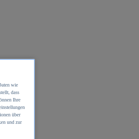
Daten wie
ellt, dass
können Ihre
einstellungen
ionen über
ken und zur