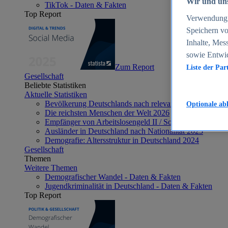
Wir und uns
TikTok - Daten & Fakten
Top Report
Verwendung g
Speichern vo
Inhalte, Mes
sowie Entwi
Zum Report
Liste der Par
Gesellschaft
Beliebte Statistiken
Aktuelle Statistiken
Bevölkerung Deutschlands nach relevanten Altersgrupp
Optionale ab
Die reichsten Menschen der Welt 2026
Empfänger von Arbeitslosengeld II / Sozialgeld / Bürge
Ausländer in Deutschland nach Nationalität 2025
Demografie: Altersstruktur in Deutschland 2024
Gesellschaft
Themen
Weitere Themen
Demografischer Wandel - Daten & Fakten
Jugendkriminalität in Deutschland - Daten & Fakten
Top Report