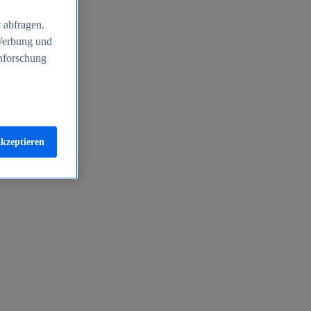
 abfragen.
 Werbung und
nforschung
akzeptieren