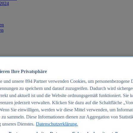
 2024
en
en
ieren Ihre Privatsphäre
te und unsere
894
Partner verwenden Cookies, um personenbezogene 
ennungen zu speichern und darauf zuzugreifen. Dadurch wird sichergest
orrekt und aktuell ist und die Website ordnungsgemäß funktioniert. Sie 
025
renzen jederzeit verwalten. Klicken Sie dazu auf die Schaltfläche „Vor
schland 2025
Wenn Sie einwilligen, werden wir diese Mittel verwenden, um Informat
 zu sammeln. Diese Informationen dienen zur Aggregation von Statisti
 unseres Dienstes.
Datenschutzerklärung.