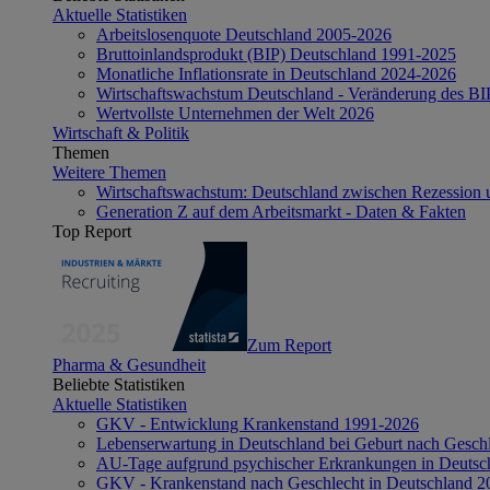
Aktuelle Statistiken
Arbeitslosenquote Deutschland 2005-2026
Bruttoinlandsprodukt (BIP) Deutschland 1991-2025
Monatliche Inflationsrate in Deutschland 2024-2026
Wirtschaftswachstum Deutschland - Veränderung des B
Wertvollste Unternehmen der Welt 2026
Wirtschaft & Politik
Themen
Weitere Themen
Wirtschaftswachstum: Deutschland zwischen Rezession 
Generation Z auf dem Arbeitsmarkt - Daten & Fakten
Top Report
Zum Report
Pharma & Gesundheit
Beliebte Statistiken
Aktuelle Statistiken
GKV - Entwicklung Krankenstand 1991-2026
Lebenserwartung in Deutschland bei Geburt nach Gesch
AU-Tage aufgrund psychischer Erkrankungen in Deutsc
GKV - Krankenstand nach Geschlecht in Deutschland 