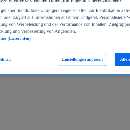
ere Partner verarbeiten Daten, um Folgendes bereitzustellen:
enauer Standortdaten. Endgeräteeigenschaften zur Identifikation aktiv
n oder Zugriff auf Informationen auf einem Endgerät. Personalisierte
sung von Werbeleistung und der Performance von Inhalten, Zielgruppe
cklung und Verbesserung von Angeboten.
tner (Lieferanten)
en 2024
lehnen
Einstellungen anpassen
Alle 
rgeld in Deutschland 2005-2025