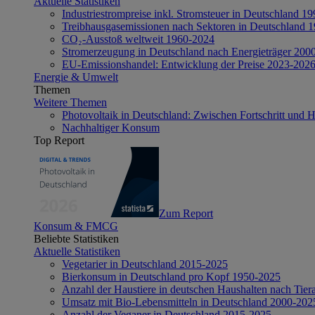
Aktuelle Statistiken
Industriestrompreise inkl. Stromsteuer in Deutschland 1
Treibhausgasemissionen nach Sektoren in Deutschland 
CO₂-Ausstoß weltweit 1960-2024
Stromerzeugung in Deutschland nach Energieträger 200
EU-Emissionshandel: Entwicklung der Preise 2023-202
Energie & Umwelt
Themen
Weitere Themen
Photovoltaik in Deutschland: Zwischen Fortschritt und 
Nachhaltiger Konsum
Top Report
Zum Report
Konsum & FMCG
Beliebte Statistiken
Aktuelle Statistiken
Vegetarier in Deutschland 2015-2025
Bierkonsum in Deutschland pro Kopf 1950-2025
Anzahl der Haustiere in deutschen Haushalten nach Tier
Umsatz mit Bio-Lebensmitteln in Deutschland 2000-202
Anzahl der Veganer in Deutschland 2015-2025