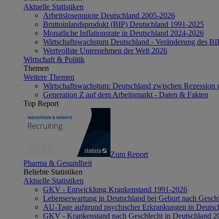
Aktuelle Statistiken
Arbeitslosenquote Deutschland 2005-2026
Bruttoinlandsprodukt (BIP) Deutschland 1991-2025
Monatliche Inflationsrate in Deutschland 2024-2026
Wirtschaftswachstum Deutschland - Veränderung des B
Wertvollste Unternehmen der Welt 2026
Wirtschaft & Politik
Themen
Weitere Themen
Wirtschaftswachstum: Deutschland zwischen Rezession 
Generation Z auf dem Arbeitsmarkt - Daten & Fakten
Top Report
Zum Report
Pharma & Gesundheit
Beliebte Statistiken
Aktuelle Statistiken
GKV - Entwicklung Krankenstand 1991-2026
Lebenserwartung in Deutschland bei Geburt nach Gesch
AU-Tage aufgrund psychischer Erkrankungen in Deutsc
GKV - Krankenstand nach Geschlecht in Deutschland 