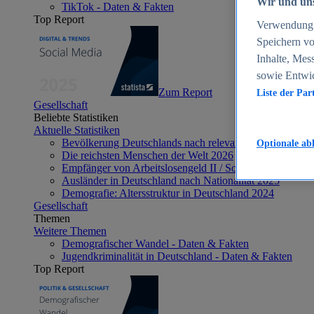
Wir und uns
TikTok - Daten & Fakten
Top Report
Verwendung g
Speichern vo
Inhalte, Mes
sowie Entwi
Zum Report
Liste der Par
Gesellschaft
Beliebte Statistiken
Aktuelle Statistiken
Bevölkerung Deutschlands nach relevanten Altersgrupp
Optionale ab
Die reichsten Menschen der Welt 2026
Empfänger von Arbeitslosengeld II / Sozialgeld / Bürge
Ausländer in Deutschland nach Nationalität 2025
Demografie: Altersstruktur in Deutschland 2024
Gesellschaft
Themen
Weitere Themen
Demografischer Wandel - Daten & Fakten
Jugendkriminalität in Deutschland - Daten & Fakten
Top Report