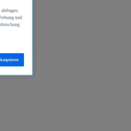
 abfragen.
 Werbung und
nforschung
akzeptieren