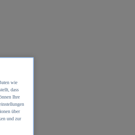
Daten wie
ellt, dass
können Ihre
einstellungen
ionen über
ken und zur