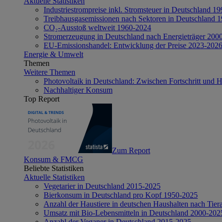
Aktuelle Statistiken
Industriestrompreise inkl. Stromsteuer in Deutschland 1
Treibhausgasemissionen nach Sektoren in Deutschland 
CO₂-Ausstoß weltweit 1960-2024
Stromerzeugung in Deutschland nach Energieträger 200
EU-Emissionshandel: Entwicklung der Preise 2023-202
Energie & Umwelt
Themen
Weitere Themen
Photovoltaik in Deutschland: Zwischen Fortschritt und 
Nachhaltiger Konsum
Top Report
Zum Report
Konsum & FMCG
Beliebte Statistiken
Aktuelle Statistiken
Vegetarier in Deutschland 2015-2025
Bierkonsum in Deutschland pro Kopf 1950-2025
Anzahl der Haustiere in deutschen Haushalten nach Tier
Umsatz mit Bio-Lebensmitteln in Deutschland 2000-202
Anzahl der Veganer in Deutschland 2015-2025