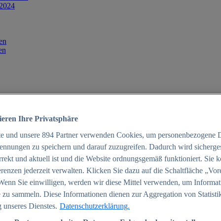
 2024
en
en
ieren Ihre Privatsphäre
te und unsere
894
Partner verwenden Cookies, um personenbezogene 
ennungen zu speichern und darauf zuzugreifen. Dadurch wird sichergest
orrekt und aktuell ist und die Website ordnungsgemäß funktioniert. Sie 
025
renzen jederzeit verwalten. Klicken Sie dazu auf die Schaltfläche „Vor
schland 2025
Wenn Sie einwilligen, werden wir diese Mittel verwenden, um Informat
 zu sammeln. Diese Informationen dienen zur Aggregation von Statisti
 unseres Dienstes.
Datenschutzerklärung.