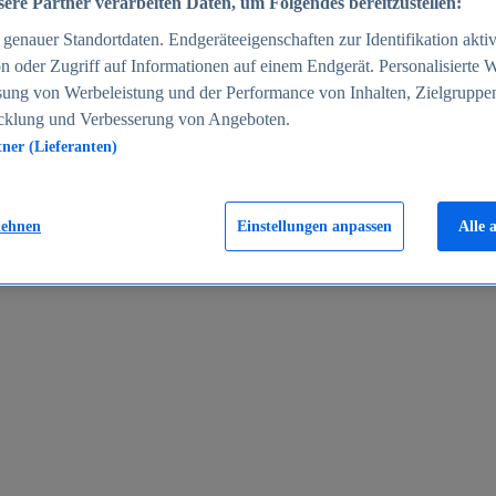
ere Partner verarbeiten Daten, um Folgendes bereitzustellen:
enauer Standortdaten. Endgeräteeigenschaften zur Identifikation aktiv
n oder Zugriff auf Informationen auf einem Endgerät. Personalisierte
sung von Werbeleistung und der Performance von Inhalten, Zielgruppe
cklung und Verbesserung von Angeboten.
tner (Lieferanten)
en 2024
lehnen
Einstellungen anpassen
Alle 
rgeld in Deutschland 2005-2025