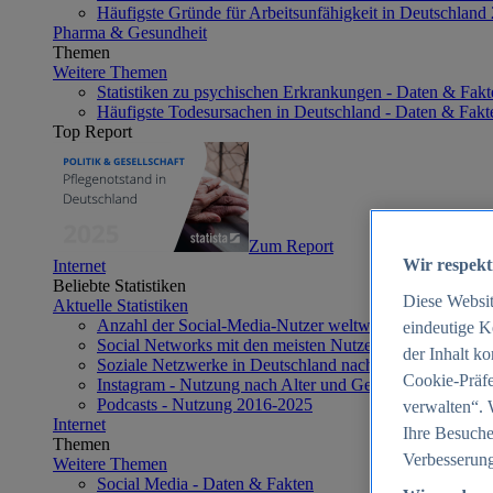
Häufigste Gründe für Arbeitsunfähigkeit in Deutschland
Pharma & Gesundheit
Themen
Weitere Themen
Statistiken zu psychischen Erkrankungen - Daten & Fakt
Häufigste Todesursachen in Deutschland - Daten & Fakt
Top Report
Zum Report
Wir respekt
Internet
Beliebte Statistiken
Diese Websi
Aktuelle Statistiken
Anzahl der Social-Media-Nutzer weltweit 2012-2025
eindeutige K
Social Networks mit den meisten Nutzern weltweit 2025
der Inhalt k
Soziale Netzwerke in Deutschland nach Generationen 2
Cookie-Präfe
Instagram - Nutzung nach Alter und Geschlecht in Deut
Podcasts - Nutzung 2016-2025
verwalten“. 
Internet
Ihre Besuche
Themen
Verbesserung
Weitere Themen
Social Media - Daten & Fakten