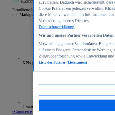
eCommerce Insights
zuzugreifen. Dadurch wird sichergestellt, dass 
Cookie-Präferenzen jederzeit verwalten. Klick
Detaillierte Informationen zu mehr als 39.000 Online-Shops
und Marktplätzen
diese Mittel verwenden, um Informationen über
Verbesserung unseres Dienstes.
Datenschutzerklärung.
Wir und unsere Partner verarbeiten Daten, 
Verwendung genauer Standortdaten. Endgeräteei
auf einem Endgerät. Personalisierte Werbung 
Zielgruppenforschung sowie Entwicklung und
70+
KPIs pro Shop
Liste der Partner (Lieferanten)
Umsatzanalysen und -prognosen
eCommerce Insights entdecken