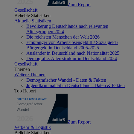
Zum Report
Gesellschaft
Beliebte Statistiken
Aktuelle Statistiken
Bevölkerung Deutschlands nach relevanten
Altersgruppen 2024
Die reichsten Menschen der Welt 2026
Empfänger von Arbeitslosengeld II / Sozialgeld /
Bürgergeld in Deutschland 2005-2025
Ausländer in Deutschland nach Nationalität 2025
Demografie: Altersstruktur in Deutschland 2024
Gesellschaft
Themen
Weitere Themen
Demografischer Wandel - Daten & Fakten
Jugendkriminalität in Deutschland - Daten & Fakten
Top Report
Zum Report
Verkehr & Logistik
Beliebte Statistiken