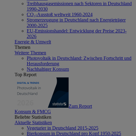
Treibhausgasemissionen nach Sektoren in Deutschland
1990-2030
CO₂-Ausstoß weltweit 1960-2024
Stromerzeugung in Deutschland nach Energieträger
2000-2025
EU-Emissionshandel: Entwicklung der Preise 2023-
2026
Energie & Umwelt
Themen
Weitere Themen
Photovoltaik in Deutschland: Zwischen Fortschritt und
Herausforderung
Nachhaltiger Konsum
Top Report
Zum Report
Konsum & FMCG
Beliebte Statistiken
Aktuelle Statistiken
Vegetarier in Deutschland 2015-2025
Bierkonsum in Deutschland pro Kopf 1950-2025