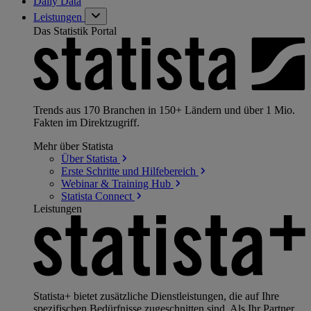
Daily Data
Leistungen
Das Statistik Portal
Trends aus 170 Branchen in 150+ Ländern und über 1 Mio.
Fakten im Direktzugriff.
Mehr über Statista
Über
Statista
Erste Schritte und
Hilfebereich
Webinar & Training
Hub
Statista
Connect
Leistungen
Statista+ bietet zusätzliche Dienstleistungen, die auf Ihre
spezifischen Bedürfnisse zugeschnitten sind. Als Ihr Partner