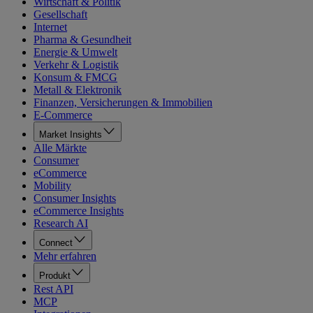
Wirtschaft & Politik
Gesellschaft
Internet
Pharma & Gesundheit
Energie & Umwelt
Verkehr & Logistik
Konsum & FMCG
Metall & Elektronik
Finanzen, Versicherungen & Immobilien
E-Commerce
Market Insights
Alle Märkte
Consumer
eCommerce
Mobility
Consumer Insights
eCommerce Insights
Research AI
Connect
Mehr erfahren
Produkt
Rest API
MCP