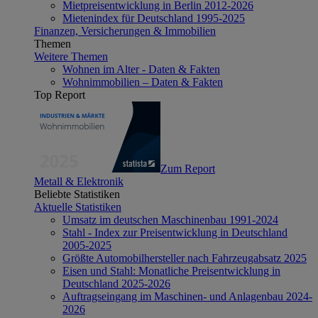
Mietpreisentwicklung in Berlin 2012-2026
Mietenindex für Deutschland 1995-2025
Finanzen, Versicherungen & Immobilien
Themen
Weitere Themen
Wohnen im Alter - Daten & Fakten
Wohnimmobilien – Daten & Fakten
Top Report
Zum Report
Metall & Elektronik
Beliebte Statistiken
Aktuelle Statistiken
Umsatz im deutschen Maschinenbau 1991-2024
Stahl - Index zur Preisentwicklung in Deutschland
2005-2025
Größte Automobilhersteller nach Fahrzeugabsatz 2025
Eisen und Stahl: Monatliche Preisentwicklung in
Deutschland 2025-2026
Auftragseingang im Maschinen- und Anlagenbau 2024-
2026