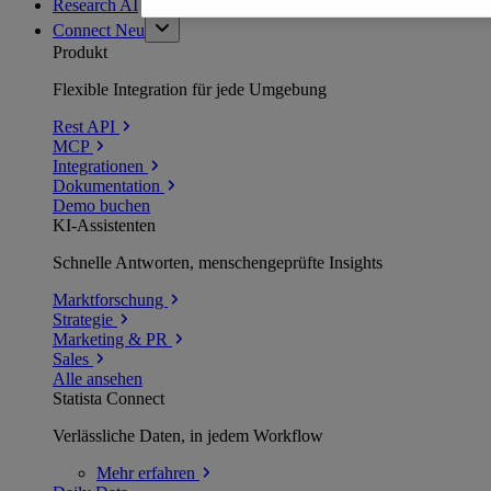
Research AI
Connect
Neu
Produkt
Flexible Integration für jede Umgebung
Rest API
MCP
Integrationen
Dokumentation
Demo buchen
KI-Assistenten
Schnelle Antworten, menschengeprüfte Insights
Marktforschung
Strategie
Marketing & PR
Sales
Alle ansehen
Statista Connect
Verlässliche Daten, in jedem Workflow
Mehr
erfahren