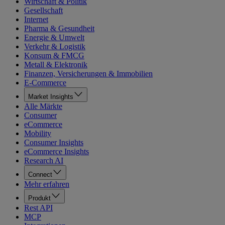
Wirtschaft & Politik
Gesellschaft
Internet
Pharma & Gesundheit
Energie & Umwelt
Verkehr & Logistik
Konsum & FMCG
Metall & Elektronik
Finanzen, Versicherungen & Immobilien
E-Commerce
Market Insights
Alle Märkte
Consumer
eCommerce
Mobility
Consumer Insights
eCommerce Insights
Research AI
Connect
Mehr erfahren
Produkt
Rest API
MCP