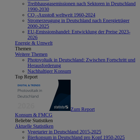
Treibhausgasemissionen nach Sektoren in Deutschland
1990-2030
CO₂-Ausstoß weltweit 1960-2024
Stromerzeugung in Deutschland nach Energieträger
2000-2025
EU-Emissionshandel: Entwicklung der Preise 2023-
2026
Energie & Umwelt
Themen
Weitere Themen
Photovoltaik in Deutschland: Zwischen Fortschritt und
Herausforderung
Nachhaltiger Konsum
Top Report
Zum Report
Konsum & FMCG
Beliebte Statistiken
Aktuelle Statistiken
Vegetarier in Deutschland 2015-2025
Bierkonsum in Deutschland pro Kopf 1950-2025