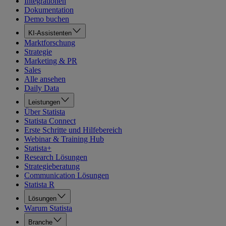
Integrationen
Dokumentation
Demo buchen
KI-Assistenten
Marktforschung
Strategie
Marketing & PR
Sales
Alle ansehen
Daily Data
Leistungen
Über Statista
Statista Connect
Erste Schritte und Hilfebereich
Webinar & Training Hub
Statista+
Research Lösungen
Strategieberatung
Communication Lösungen
Statista R
Lösungen
Warum Statista
Branche