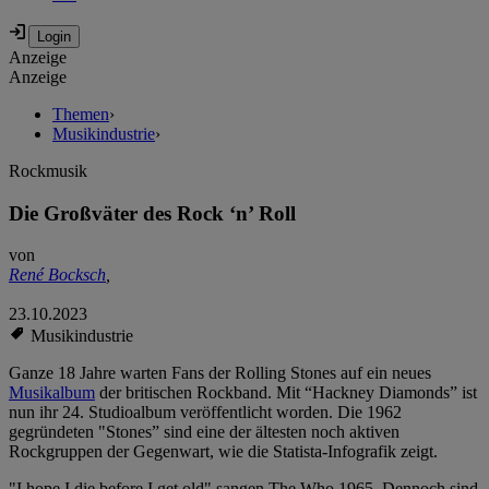
Anzeige
Anzeige
Themen
›
Musikindustrie
›
Rockmusik
Die Großväter des Rock ‘n’ Roll
von
René Bocksch
,
23.10.2023
Musikindustrie
Ganze 18 Jahre warten Fans der Rolling Stones auf ein neues
Musikalbum
der britischen Rockband. Mit “Hackney Diamonds” ist
nun ihr 24. Studioalbum veröffentlicht worden. Die 1962
gegründeten "Stones” sind eine der ältesten noch aktiven
Rockgruppen der Gegenwart, wie die Statista-Infografik zeigt.
"I hope I die before I get old" sangen The Who 1965. Dennoch sind