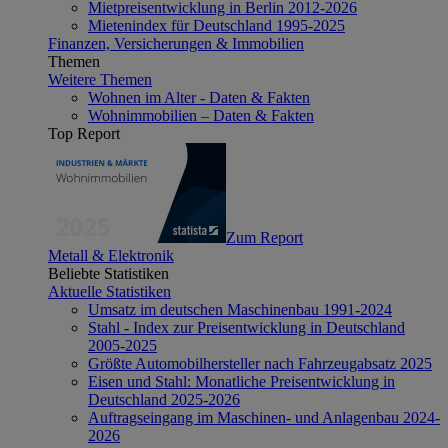
Mietpreisentwicklung in Berlin 2012-2026
Mietenindex für Deutschland 1995-2025
Finanzen, Versicherungen & Immobilien
Themen
Weitere Themen
Wohnen im Alter - Daten & Fakten
Wohnimmobilien – Daten & Fakten
Top Report
Zum Report
Metall & Elektronik
Beliebte Statistiken
Aktuelle Statistiken
Umsatz im deutschen Maschinenbau 1991-2024
Stahl - Index zur Preisentwicklung in Deutschland
2005-2025
Größte Automobilhersteller nach Fahrzeugabsatz 2025
Eisen und Stahl: Monatliche Preisentwicklung in
Deutschland 2025-2026
Auftragseingang im Maschinen- und Anlagenbau 2024-
2026