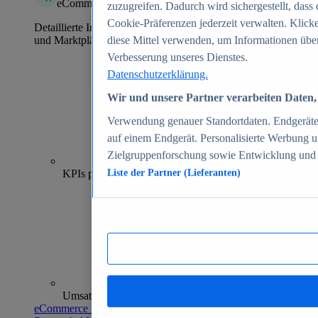
eCommerce Insights
zuzugreifen. Dadurch wird sichergestellt, dass 
Cookie-Präferenzen jederzeit verwalten. Klick
Detaillierte Informationen zu mehr als 39.000 Online-Shops
und Marktplätzen
diese Mittel verwenden, um Informationen über
Verbesserung unseres Dienstes.
Datenschutzerklärung.
Wir und unsere Partner verarbeiten Daten, 
Verwendung genauer Standortdaten. Endgeräteei
auf einem Endgerät. Personalisierte Werbung 
Zielgruppenforschung sowie Entwicklung und
70+
KPIs pro Shop
Liste der Partner (Lieferanten)
Umsatzanalysen und -prognosen
eCommerce Insights entdecken