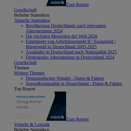
Zum Report
Gesellschaft
Beliebte Statistiken
Aktuelle Statistiken
Bevölkerung Deutschlands nach relevanten
Altersgruppen 2024
Die reichsten Menschen der Welt 2026
Empfänger von Arbeitslosengeld II / Sozialgeld /
Bürgergeld in Deutschland 2005-2025
Ausländer in Deutschland nach Nationalität 2025
Demografie: Altersstruktur in Deutschland 2024
Gesellschaft
Themen
Weitere Themen
Demografischer Wandel - Daten & Fakten
Jugendkriminalität in Deutschland - Daten & Fakten
Top Report
Zum Report
Verkehr & Logistik
Beliebte Statistiken