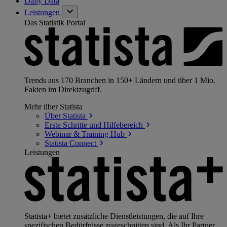
Daily Data
Leistungen
Das Statistik Portal
Trends aus 170 Branchen in 150+ Ländern und über 1 Mio.
Fakten im Direktzugriff.
Mehr über Statista
Über
Statista
Erste Schritte und
Hilfebereich
Webinar & Training
Hub
Statista
Connect
Leistungen
Statista+ bietet zusätzliche Dienstleistungen, die auf Ihre
spezifischen Bedürfnisse zugeschnitten sind. Als Ihr Partner