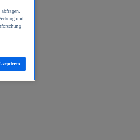
 abfragen.
 Werbung und
nforschung
akzeptieren