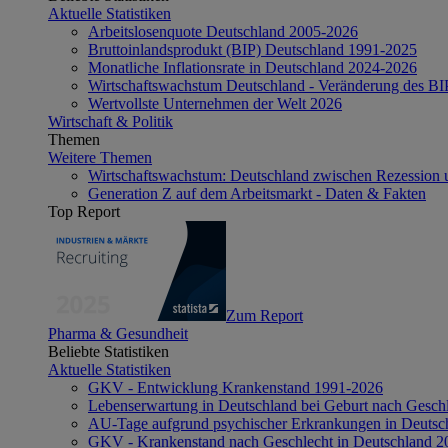
Aktuelle Statistiken
Arbeitslosenquote Deutschland 2005-2026
Bruttoinlandsprodukt (BIP) Deutschland 1991-2025
Monatliche Inflationsrate in Deutschland 2024-2026
Wirtschaftswachstum Deutschland - Veränderung des B
Wertvollste Unternehmen der Welt 2026
Wirtschaft & Politik
Themen
Weitere Themen
Wirtschaftswachstum: Deutschland zwischen Rezession 
Generation Z auf dem Arbeitsmarkt - Daten & Fakten
Top Report
Zum Report
Pharma & Gesundheit
Beliebte Statistiken
Aktuelle Statistiken
GKV - Entwicklung Krankenstand 1991-2026
Lebenserwartung in Deutschland bei Geburt nach Gesch
AU-Tage aufgrund psychischer Erkrankungen in Deutsc
GKV - Krankenstand nach Geschlecht in Deutschland 