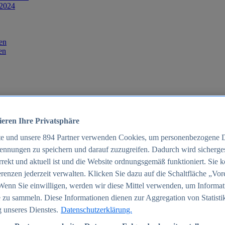
 2024
en
en
ieren Ihre Privatsphäre
te und unsere
894
Partner verwenden Cookies, um personenbezogene 
ennungen zu speichern und darauf zuzugreifen. Dadurch wird sichergest
orrekt und aktuell ist und die Website ordnungsgemäß funktioniert. Sie 
025
renzen jederzeit verwalten. Klicken Sie dazu auf die Schaltfläche „Vor
schland 2025
Wenn Sie einwilligen, werden wir diese Mittel verwenden, um Informat
 zu sammeln. Diese Informationen dienen zur Aggregation von Statisti
 unseres Dienstes.
Datenschutzerklärung.