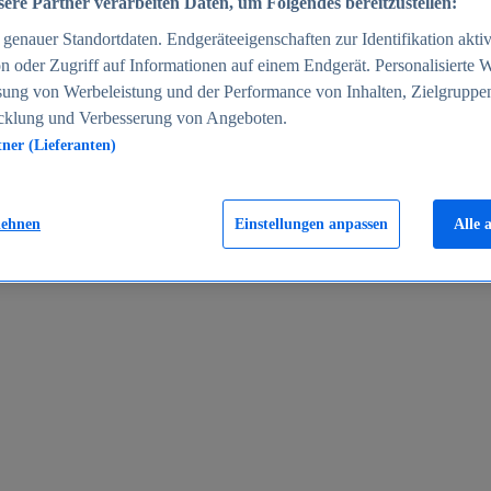
ere Partner verarbeiten Daten, um Folgendes bereitzustellen:
enauer Standortdaten. Endgeräteeigenschaften zur Identifikation aktiv
n oder Zugriff auf Informationen auf einem Endgerät. Personalisierte
sung von Werbeleistung und der Performance von Inhalten, Zielgruppe
cklung und Verbesserung von Angeboten.
tner (Lieferanten)
en 2024
lehnen
Einstellungen anpassen
Alle 
rgeld in Deutschland 2005-2025