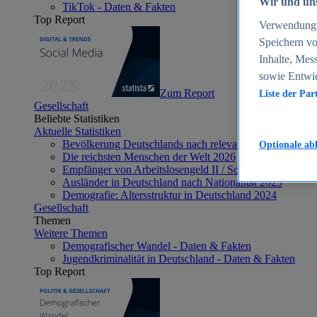
Wir und uns
TikTok - Daten & Fakten
Top Report
Verwendung g
Speichern vo
Inhalte, Mes
sowie Entwi
Zum Report
Liste der Par
Gesellschaft
Beliebte Statistiken
Aktuelle Statistiken
Bevölkerung Deutschlands nach relevanten Altersgrupp
Optionale ab
Die reichsten Menschen der Welt 2026
Empfänger von Arbeitslosengeld II / Sozialgeld / Bürge
Ausländer in Deutschland nach Nationalität 2025
Demografie: Altersstruktur in Deutschland 2024
Gesellschaft
Themen
Weitere Themen
Demografischer Wandel - Daten & Fakten
Jugendkriminalität in Deutschland - Daten & Fakten
Top Report