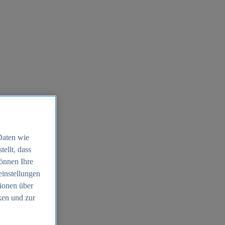
Daten wie
ellt, dass
können Ihre
einstellungen
ionen über
ken und zur