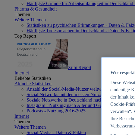
Häufigste Gründe für Arbeitsunfähigkeit in Deutschland
Pharma & Gesundheit
Themen
Weitere Themen
Statistiken zu psychischen Erkrankungen - Daten & Fakt
Häufigste Todesursachen in Deutschland - Daten & Fakt
Top Report
Zum Report
Wir respekt
Internet
Beliebte Statistiken
Diese Websi
Aktuelle Statistiken
Anzahl der Social-Media-Nutzer weltweit 2012-2025
eindeutige K
Social Networks mit den meisten Nutzern weltweit 2025
der Inhalt k
Soziale Netzwerke in Deutschland nach Generationen 2
Cookie-Präfe
Instagram - Nutzung nach Alter und Geschlecht in Deut
Podcasts - Nutzung 2016-2025
verwalten“. 
Internet
Ihre Besuche
Themen
Verbesserung
Weitere Themen
Social Media - Daten & Fakten