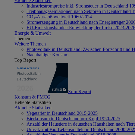
Aktuelle Statistiken
Industriestrompreise inkl. Stromsteuer in Deutschland 1
Treibhausgasemissionen nach Sektoren in Deutschland 
CO₂-Ausstoß weltweit 1960-2024
Stromerzeugung in Deutschland nach Energieträger 200
EU-Emissionshandel: Entwicklung der Preise 2023-202
Energie & Umwelt
Themen
Weitere Themen
Photovoltaik in Deutschland: Zwischen Fortschritt und 
Nachhaltiger Konsum
Top Report
Zum Report
Konsum & FMCG
Beliebte Statistiken
Aktuelle Statistiken
Vegetarier in Deutschland 2015-2025
Bierkonsum in Deutschland pro Kopf 1950-2025
Anzahl der Haustiere in deutschen Haushalten nach Tier
Umsatz mit Bio-Lebensmitteln in Deutschland 2000-202
Anzahl der Veganer in Deutschland 2015-2025