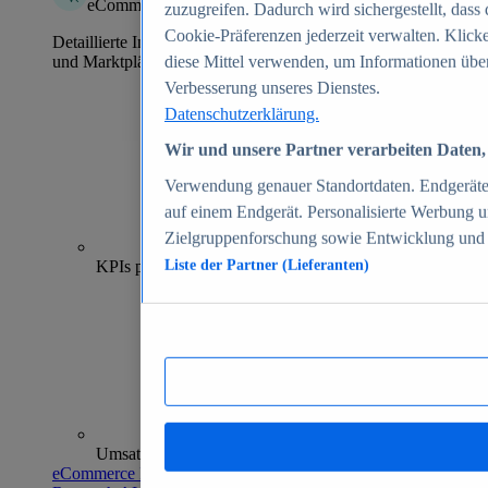
eCommerce Insights
zuzugreifen. Dadurch wird sichergestellt, dass 
Cookie-Präferenzen jederzeit verwalten. Klick
Detaillierte Informationen zu mehr als 39.000 Online-Shops
und Marktplätzen
diese Mittel verwenden, um Informationen über
Verbesserung unseres Dienstes.
Datenschutzerklärung.
Wir und unsere Partner verarbeiten Daten, 
Verwendung genauer Standortdaten. Endgeräteei
auf einem Endgerät. Personalisierte Werbung 
Zielgruppenforschung sowie Entwicklung und
70+
KPIs pro Shop
Liste der Partner (Lieferanten)
Umsatzanalysen und -prognosen
eCommerce Insights entdecken