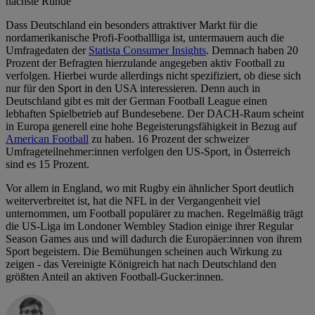
nächste Runde
Dass Deutschland ein besonders attraktiver Markt für die
nordamerikanische Profi-Footballliga ist, untermauern auch die
Umfragedaten der
Statista Consumer Insights
. Demnach haben 20
Prozent der Befragten hierzulande angegeben aktiv Football zu
verfolgen. Hierbei wurde allerdings nicht spezifiziert, ob diese sich
nur für den Sport in den USA interessieren. Denn auch in
Deutschland gibt es mit der German Football League einen
lebhaften Spielbetrieb auf Bundesebene. Der DACH-Raum scheint
in Europa generell eine hohe Begeisterungsfähigkeit in Bezug auf
American Football
zu haben. 16 Prozent der schweizer
Umfrageteilnehmer:innen verfolgen den US-Sport, in Österreich
sind es 15 Prozent.
Vor allem in England, wo mit Rugby ein ähnlicher Sport deutlich
weiterverbreitet ist, hat die NFL in der Vergangenheit viel
unternommen, um Football populärer zu machen. Regelmäßig trägt
die US-Liga im Londoner Wembley Stadion einige ihrer Regular
Season Games aus und will dadurch die Europäer:innen von ihrem
Sport begeistern. Die Bemühungen scheinen auch Wirkung zu
zeigen - das Vereinigte Königreich hat nach Deutschland den
größten Anteil an aktiven Football-Gucker:innen.