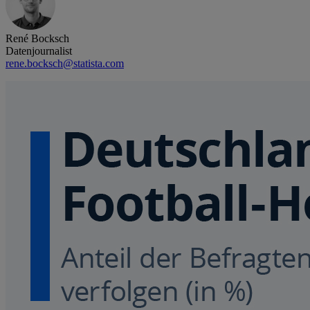
René Bocksch
Datenjournalist
rene.bocksch@statista.com