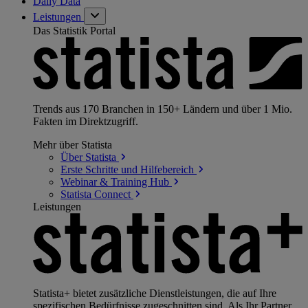
Daily Data
Leistungen
Das Statistik Portal
Trends aus 170 Branchen in 150+ Ländern und über 1 Mio.
Fakten im Direktzugriff.
Mehr über Statista
Über
Statista
Erste Schritte und
Hilfebereich
Webinar & Training
Hub
Statista
Connect
Leistungen
Statista+ bietet zusätzliche Dienstleistungen, die auf Ihre
spezifischen Bedürfnisse zugeschnitten sind. Als Ihr Partner