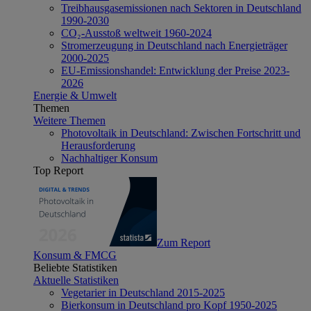
Treibhausgasemissionen nach Sektoren in Deutschland
1990-2030
CO₂-Ausstoß weltweit 1960-2024
Stromerzeugung in Deutschland nach Energieträger
2000-2025
EU-Emissionshandel: Entwicklung der Preise 2023-
2026
Energie & Umwelt
Themen
Weitere Themen
Photovoltaik in Deutschland: Zwischen Fortschritt und
Herausforderung
Nachhaltiger Konsum
Top Report
Zum Report
Konsum & FMCG
Beliebte Statistiken
Aktuelle Statistiken
Vegetarier in Deutschland 2015-2025
Bierkonsum in Deutschland pro Kopf 1950-2025