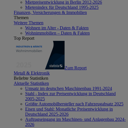
Mietpreisentwicklung in Berlin 2012-2026
Mietenindex für Deutschland 1995-2025
Finanzen, Versicherungen & Immobilien
Themen
Weitere Themen
Wohnen im Alter - Daten & Fakten
Wohnimmobilien – Daten & Fakten
Top Report
Zum Report
Metall & Elektronik
Beliebte Statistiken
Aktuelle Statistiken
Umsatz im deutschen Maschinenbau 1991-2024
Stahl - Index zur Preisentwicklung in Deutschland
2005-2025
Größte Automobilhersteller nach Fahrzeugabsatz 2025
Eisen und Stahl: Monatliche Preisentwicklung in
Deutschland 2025-2026
Auftragseingang im Maschinen- und Anlagenbau 2024-
2026