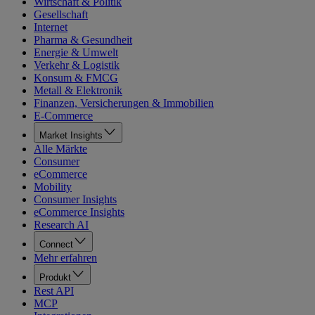
Wirtschaft & Politik
Gesellschaft
Internet
Pharma & Gesundheit
Energie & Umwelt
Verkehr & Logistik
Konsum & FMCG
Metall & Elektronik
Finanzen, Versicherungen & Immobilien
E-Commerce
Market Insights
Alle Märkte
Consumer
eCommerce
Mobility
Consumer Insights
eCommerce Insights
Research AI
Connect
Mehr erfahren
Produkt
Rest API
MCP