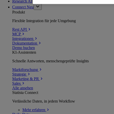
Research AI
Connect
Neu
Produkt
Flexible Integration für jede Umgebung
Rest API
MCP
Integrationen
Dokumentation
Demo buchen
KI-Assistenten
Schnelle Antworten, menschengeprüfte Insights
Marktforschung
Strategie
Marketing & PR
Sales
Alle ansehen
Statista Connect
Verlässliche Daten, in jedem Workflow
Mehr
erfahren