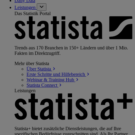
Daily Data
Leistungen
Das Statistik Portal
Trends aus 170 Branchen in 150+ Ländern und über 1 Mio.
Fakten im Direktzugriff.
Mehr über Statista
Über
Statista
Erste Schritte und
Hilfebereich
Webinar & Training
Hub
Statista
Connect
Leistungen
Statista+ bietet zusätzliche Dienstleistungen, die auf Ihre
spezifischen Bedürfnisse zugeschnitten sind. Als Ihr Partner