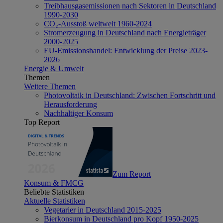
Treibhausgasemissionen nach Sektoren in Deutschland
1990-2030
CO₂-Ausstoß weltweit 1960-2024
Stromerzeugung in Deutschland nach Energieträger
2000-2025
EU-Emissionshandel: Entwicklung der Preise 2023-
2026
Energie & Umwelt
Themen
Weitere Themen
Photovoltaik in Deutschland: Zwischen Fortschritt und
Herausforderung
Nachhaltiger Konsum
Top Report
Zum Report
Konsum & FMCG
Beliebte Statistiken
Aktuelle Statistiken
Vegetarier in Deutschland 2015-2025
Bierkonsum in Deutschland pro Kopf 1950-2025