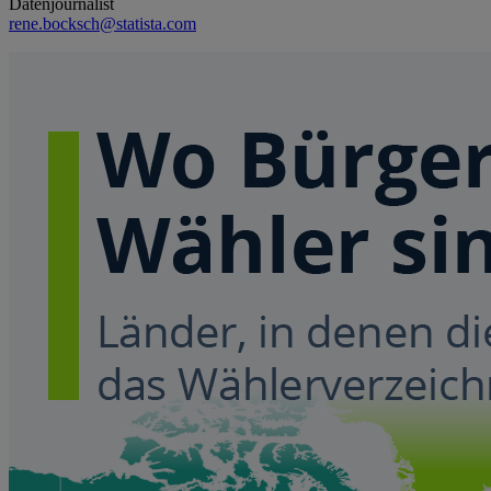
Datenjournalist
rene.bocksch@statista.com