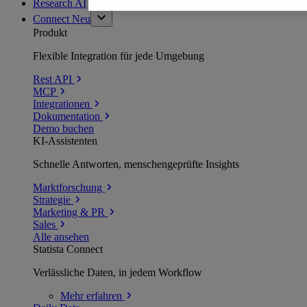
Research AI
Connect
Neu
Produkt
Flexible Integration für jede Umgebung
Rest API
MCP
Integrationen
Dokumentation
Demo buchen
KI-Assistenten
Schnelle Antworten, menschengeprüfte Insights
Marktforschung
Strategie
Marketing & PR
Sales
Alle ansehen
Statista Connect
Verlässliche Daten, in jedem Workflow
Mehr
erfahren