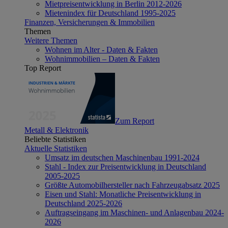
Mietpreisentwicklung in Berlin 2012-2026
Mietenindex für Deutschland 1995-2025
Finanzen, Versicherungen & Immobilien
Themen
Weitere Themen
Wohnen im Alter - Daten & Fakten
Wohnimmobilien – Daten & Fakten
Top Report
Zum Report
Metall & Elektronik
Beliebte Statistiken
Aktuelle Statistiken
Umsatz im deutschen Maschinenbau 1991-2024
Stahl - Index zur Preisentwicklung in Deutschland
2005-2025
Größte Automobilhersteller nach Fahrzeugabsatz 2025
Eisen und Stahl: Monatliche Preisentwicklung in
Deutschland 2025-2026
Auftragseingang im Maschinen- und Anlagenbau 2024-
2026