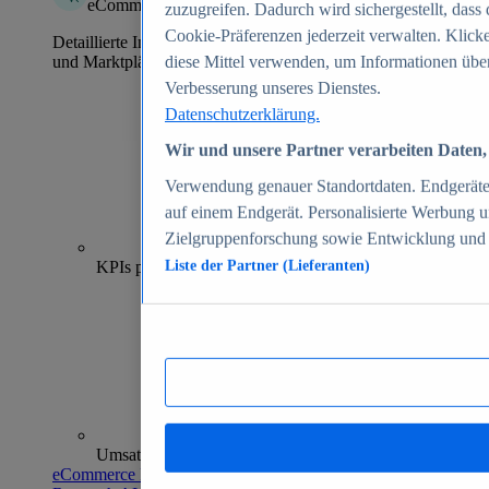
eCommerce Insights
zuzugreifen. Dadurch wird sichergestellt, dass 
Cookie-Präferenzen jederzeit verwalten. Klick
Detaillierte Informationen zu mehr als 39.000 Online-Shops
und Marktplätzen
diese Mittel verwenden, um Informationen über
Verbesserung unseres Dienstes.
Datenschutzerklärung.
Wir und unsere Partner verarbeiten Daten, 
Verwendung genauer Standortdaten. Endgeräteei
auf einem Endgerät. Personalisierte Werbung 
Zielgruppenforschung sowie Entwicklung und
70+
KPIs pro Shop
Liste der Partner (Lieferanten)
Umsatzanalysen und -prognosen
eCommerce Insights entdecken