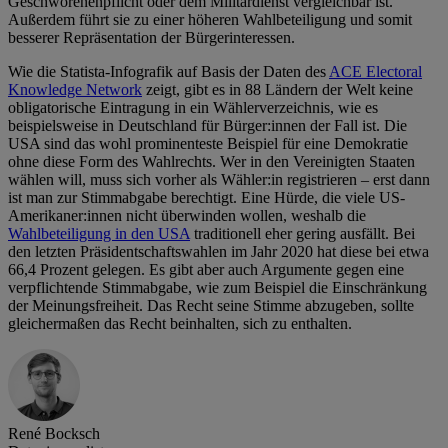
Geschworenenpflicht oder dem Militärdienst vergleichbar ist.
Außerdem führt sie zu einer höheren Wahlbeteiligung und somit
besserer Repräsentation der Bürgerinteressen.
Wie die Statista-Infografik auf Basis der Daten des
ACE Electoral
Knowledge Network
zeigt, gibt es in 88 Ländern der Welt keine
obligatorische Eintragung in ein Wählerverzeichnis, wie es
beispielsweise in Deutschland für Bürger:innen der Fall ist. Die
USA sind das wohl prominenteste Beispiel für eine Demokratie
ohne diese Form des Wahlrechts. Wer in den Vereinigten Staaten
wählen will, muss sich vorher als Wähler:in registrieren – erst dann
ist man zur Stimmabgabe berechtigt. Eine Hürde, die viele US-
Amerikaner:innen nicht überwinden wollen, weshalb die
Wahlbeteiligung in den USA
traditionell eher gering ausfällt. Bei
den letzten Präsidentschaftswahlen im Jahr 2020 hat diese bei etwa
66,4 Prozent gelegen. Es gibt aber auch Argumente gegen eine
verpflichtende Stimmabgabe, wie zum Beispiel die Einschränkung
der Meinungsfreiheit. Das Recht seine Stimme abzugeben, sollte
gleichermaßen das Recht beinhalten, sich zu enthalten.
René Bocksch