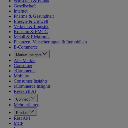
Wirtschaft & Politik
Gesellschaft
Internet
Pharma & Gesundheit
Energie & Umwelt
Verkehr & Logistik
Konsum & FMCG
Metall & Elektronik
Finanzen, Versicherungen & Immobilien
E-Commerce
Market Insights
Alle Märkte
Consumer
eCommerce
Mobility
Consumer Insights
eCommerce Insights
Research AI
Connect
Mehr erfahren
Produkt
Rest API
MCP