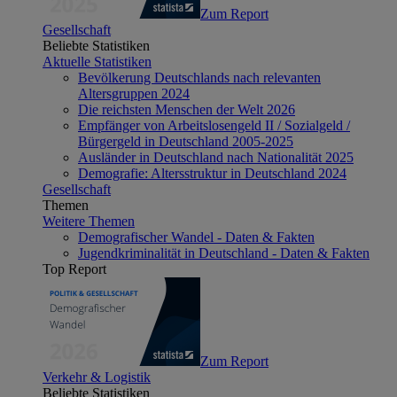
Zum Report
Gesellschaft
Beliebte Statistiken
Aktuelle Statistiken
Bevölkerung Deutschlands nach relevanten
Altersgruppen 2024
Die reichsten Menschen der Welt 2026
Empfänger von Arbeitslosengeld II / Sozialgeld /
Bürgergeld in Deutschland 2005-2025
Ausländer in Deutschland nach Nationalität 2025
Demografie: Altersstruktur in Deutschland 2024
Gesellschaft
Themen
Weitere Themen
Demografischer Wandel - Daten & Fakten
Jugendkriminalität in Deutschland - Daten & Fakten
Top Report
Zum Report
Verkehr & Logistik
Beliebte Statistiken