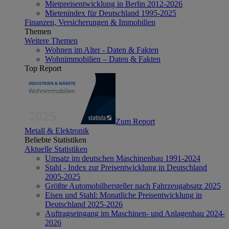
Mietpreisentwicklung in Berlin 2012-2026
Mietenindex für Deutschland 1995-2025
Finanzen, Versicherungen & Immobilien
Themen
Weitere Themen
Wohnen im Alter - Daten & Fakten
Wohnimmobilien – Daten & Fakten
Top Report
Zum Report
Metall & Elektronik
Beliebte Statistiken
Aktuelle Statistiken
Umsatz im deutschen Maschinenbau 1991-2024
Stahl - Index zur Preisentwicklung in Deutschland
2005-2025
Größte Automobilhersteller nach Fahrzeugabsatz 2025
Eisen und Stahl: Monatliche Preisentwicklung in
Deutschland 2025-2026
Auftragseingang im Maschinen- und Anlagenbau 2024-
2026