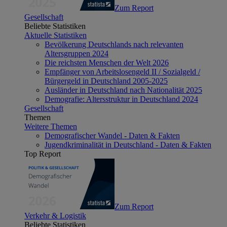
Zum Report
Gesellschaft
Beliebte Statistiken
Aktuelle Statistiken
Bevölkerung Deutschlands nach relevanten
Altersgruppen 2024
Die reichsten Menschen der Welt 2026
Empfänger von Arbeitslosengeld II / Sozialgeld /
Bürgergeld in Deutschland 2005-2025
Ausländer in Deutschland nach Nationalität 2025
Demografie: Altersstruktur in Deutschland 2024
Gesellschaft
Themen
Weitere Themen
Demografischer Wandel - Daten & Fakten
Jugendkriminalität in Deutschland - Daten & Fakten
Top Report
Zum Report
Verkehr & Logistik
Beliebte Statistiken