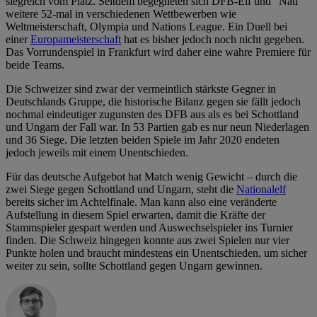
siegreich vom Platz. Seitdem begegneten sich DFB-Elf und “Nati”
weitere 52-mal in verschiedenen Wettbewerben wie
Weltmeisterschaft, Olympia und Nations League. Ein Duell bei
einer
Europameisterschaft
hat es bisher jedoch noch nicht gegeben.
Das Vorrundenspiel in Frankfurt wird daher eine wahre Premiere für
beide Teams.
Die Schweizer sind zwar der vermeintlich stärkste Gegner in
Deutschlands Gruppe, die historische Bilanz gegen sie fällt jedoch
nochmal eindeutiger zugunsten des DFB aus als es bei Schottland
und Ungarn der Fall war. In 53 Partien gab es nur neun Niederlagen
und 36 Siege. Die letzten beiden Spiele im Jahr 2020 endeten
jedoch jeweils mit einem Unentschieden.
Für das deutsche Aufgebot hat Match wenig Gewicht – durch die
zwei Siege gegen Schottland und Ungarn, steht die
Nationalelf
bereits sicher im Achtelfinale. Man kann also eine veränderte
Aufstellung in diesem Spiel erwarten, damit die Kräfte der
Stammspieler gespart werden und Auswechselspieler ins Turnier
finden. Die Schweiz hingegen konnte aus zwei Spielen nur vier
Punkte holen und braucht mindestens ein Unentschieden, um sicher
weiter zu sein, sollte Schottland gegen Ungarn gewinnen.