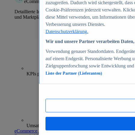
eCommerce Insights
zuzugreifen. Dadurch wird sichergestellt, dass 
Cookie-Präferenzen jederzeit verwalten. Klick
Detaillierte Informationen zu mehr als 39.000 Online-Shops
und Marktplätzen
diese Mittel verwenden, um Informationen über
Verbesserung unseres Dienstes.
Datenschutzerklärung.
Wir und unsere Partner verarbeiten Daten, 
Verwendung genauer Standortdaten. Endgeräteei
auf einem Endgerät. Personalisierte Werbung 
Zielgruppenforschung sowie Entwicklung und
70+
KPIs pro Shop
Liste der Partner (Lieferanten)
Umsatzanalysen und -prognosen
eCommerce Insights entdecken