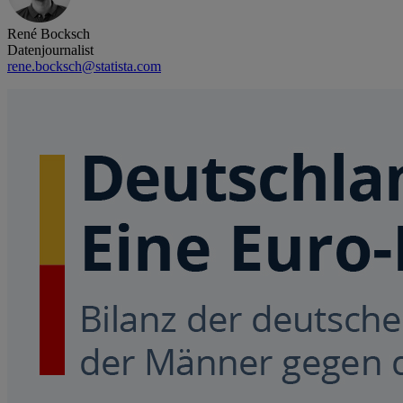
René Bocksch
Datenjournalist
rene.bocksch@statista.com