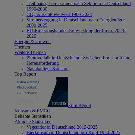
Treibhausgasemissionen nach Sektoren in Deutschland
1990-2030
CO₂-Ausstoß weltweit 1960-2024
Stromerzeugung in Deutschland nach Energieträger
2000-2025
EU-Emissionshandel: Entwicklung der Preise 2023-
2026
Energie & Umwelt
Themen
Weitere Themen
Photovoltaik in Deutschland: Zwischen Fortschritt und
Herausforderung
Nachhaltiger Konsum
Top Report
Zum Report
Konsum & FMCG
Beliebte Statistiken
Aktuelle Statistiken
Vegetarier in Deutschland 2015-2025
Bierkonsum in Deutschland pro Kopf 1950-2025