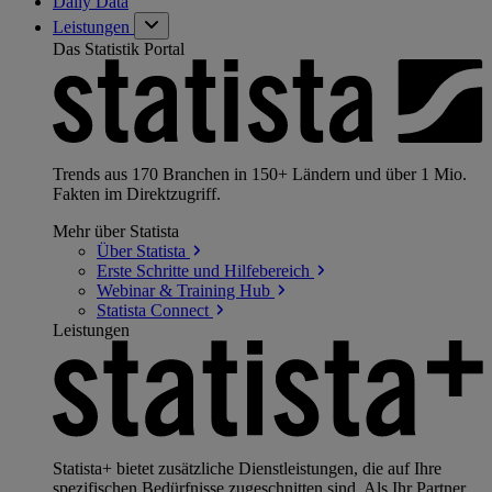
Daily Data
Leistungen
Das Statistik Portal
Trends aus 170 Branchen in 150+ Ländern und über 1 Mio.
Fakten im Direktzugriff.
Mehr über Statista
Über
Statista
Erste Schritte und
Hilfebereich
Webinar & Training
Hub
Statista
Connect
Leistungen
Statista+ bietet zusätzliche Dienstleistungen, die auf Ihre
spezifischen Bedürfnisse zugeschnitten sind. Als Ihr Partner