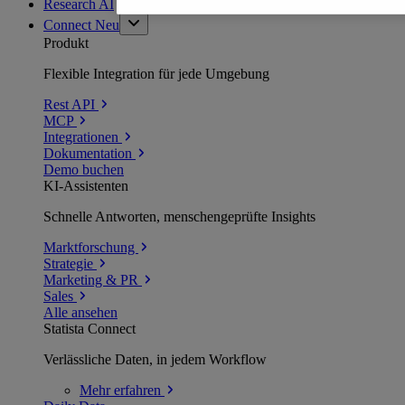
Research AI
Connect
Neu
Produkt
Flexible Integration für jede Umgebung
Rest API
MCP
Integrationen
Dokumentation
Demo buchen
KI-Assistenten
Schnelle Antworten, menschengeprüfte Insights
Marktforschung
Strategie
Marketing & PR
Sales
Alle ansehen
Statista Connect
Verlässliche Daten, in jedem Workflow
Mehr
erfahren