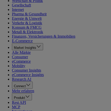
Wirtschaft & Politik
Gesellschaft
Internet
Pharma & Gesundheit
Energie & Umwelt
Verkehr & Logistik
Konsum & FMCG
Metall & Elektronik
Finanzen, Versicherungen & Immobilien
E-Commerce
Market Insights
Alle Märkte
Consumer
eCommerce
Mobility
Consumer Insights
eCommerce Insights
Research AI
Connect
Mehr erfahren
Produkt
Rest API
MCP