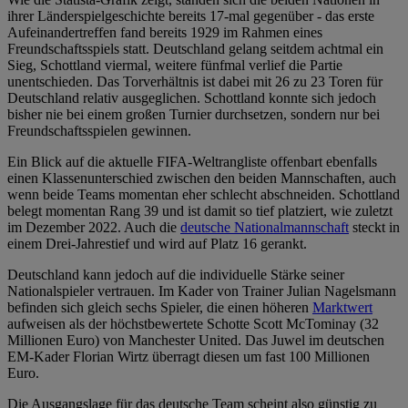
ihrer Länderspielgeschichte bereits 17-mal gegenüber - das erste
Aufeinandertreffen fand bereits 1929 im Rahmen eines
Freundschaftsspiels statt. Deutschland gelang seitdem achtmal ein
Sieg, Schottland viermal, weitere fünfmal verlief die Partie
unentschieden. Das Torverhältnis ist dabei mit 26 zu 23 Toren für
Deutschland relativ ausgeglichen. Schottland konnte sich jedoch
bisher nie bei einem großen Turnier durchsetzen, sondern nur bei
Freundschaftsspielen gewinnen.
Ein Blick auf die aktuelle FIFA-Weltrangliste offenbart ebenfalls
einen Klassenunterschied zwischen den beiden Mannschaften, auch
wenn beide Teams momentan eher schlecht abschneiden. Schottland
belegt momentan Rang 39 und ist damit so tief platziert, wie zuletzt
im Dezember 2022. Auch die
deutsche Nationalmannschaft
steckt in
einem Drei-Jahrestief und wird auf Platz 16 gerankt.
Deutschland kann jedoch auf die individuelle Stärke seiner
Nationalspieler vertrauen. Im Kader von Trainer Julian Nagelsmann
befinden sich gleich sechs Spieler, die einen höheren
Marktwert
aufweisen als der höchstbewertete Schotte Scott McTominay (32
Millionen Euro) von Manchester United. Das Juwel im deutschen
EM-Kader Florian Wirtz überragt diesen um fast 100 Millionen
Euro.
Die Ausgangslage für das deutsche Team scheint also günstig zu