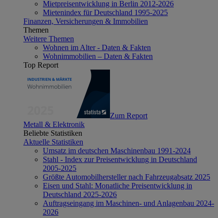
Mietpreisentwicklung in Berlin 2012-2026
Mietenindex für Deutschland 1995-2025
Finanzen, Versicherungen & Immobilien
Themen
Weitere Themen
Wohnen im Alter - Daten & Fakten
Wohnimmobilien – Daten & Fakten
Top Report
Zum Report
Metall & Elektronik
Beliebte Statistiken
Aktuelle Statistiken
Umsatz im deutschen Maschinenbau 1991-2024
Stahl - Index zur Preisentwicklung in Deutschland
2005-2025
Größte Automobilhersteller nach Fahrzeugabsatz 2025
Eisen und Stahl: Monatliche Preisentwicklung in
Deutschland 2025-2026
Auftragseingang im Maschinen- und Anlagenbau 2024-
2026