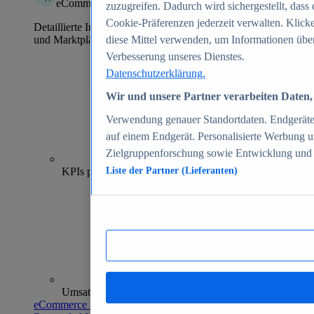
eCommerce Insights
zuzugreifen. Dadurch wird sichergestellt, dass 
Cookie-Präferenzen jederzeit verwalten. Klick
Detaillierte Informationen zu mehr als 39.000 Online-Shops
und Marktplätzen
diese Mittel verwenden, um Informationen über
Verbesserung unseres Dienstes.
Datenschutzerklärung.
Wir und unsere Partner verarbeiten Daten, 
Verwendung genauer Standortdaten. Endgeräteei
auf einem Endgerät. Personalisierte Werbung 
Zielgruppenforschung sowie Entwicklung und
70+
KPIs pro Shop
Liste der Partner (Lieferanten)
Umsatzanalysen und -prognosen
eCommerce Insights entdecken