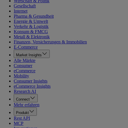
Wirtschaft & Politik
Gesellschaft
Internet
Pharma & Gesundheit
Energie & Umwelt
Verkehr & Logistik
Konsum & FMCG
Metall & Elektronik
Finanzen, Versicherungen & Immobilien
E-Commerce
Market Insights
Alle Märkte
Consumer
eCommerce
Mobility
Consumer Insights
eCommerce Insights
Research AI
Connect
Mehr erfahren
Produkt
Rest API
MCP