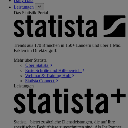
Daily Data
Leistungen
Das Statistik Portal
Trends aus 170 Branchen in 150+ Ländern und über 1 Mio.
Fakten im Direktzugriff.
Mehr über Statista
Über
Statista
Erste Schritte und
Hilfebereich
Webinar & Training
Hub
Statista
Connect
Leistungen
Statista+ bietet zusätzliche Dienstleistungen, die auf Ihre
spezifischen Bedürfnisse zugeschnitten sind. Als Ihr Partner