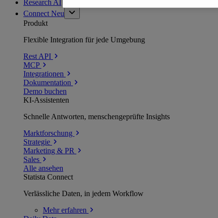
Research AI
Connect
Neu
Produkt
Flexible Integration für jede Umgebung
Rest API
MCP
Integrationen
Dokumentation
Demo buchen
KI-Assistenten
Schnelle Antworten, menschengeprüfte Insights
Marktforschung
Strategie
Marketing & PR
Sales
Alle ansehen
Statista Connect
Verlässliche Daten, in jedem Workflow
Mehr
erfahren