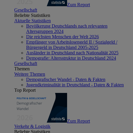
Zum Report
Gesellschaft
Beliebte Statistiken
Aktuelle Statistiken
Bevölkerung Deutschlands nach relevanten
Altersgruppen 2024
Die reichsten Menschen der Welt 2026
Empfänger von Arbeitslosengeld II / Sozialgeld /
Bürgergeld in Deutschland 2005-2025
Ausländer in Deutschland nach Nationalität 2025
Demografie: Altersstruktur in Deutschland 2024
Gesellschaft
Themen
Weitere Themen
Demografischer Wandel - Daten & Fakten
Jugendkriminalität in Deutschland - Daten & Fakten
Top Report
Zum Report
Verkehr & Logistik
Beliebte Statistiken