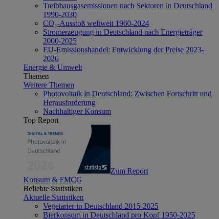
Treibhausgasemissionen nach Sektoren in Deutschland
1990-2030
CO₂-Ausstoß weltweit 1960-2024
Stromerzeugung in Deutschland nach Energieträger
2000-2025
EU-Emissionshandel: Entwicklung der Preise 2023-
2026
Energie & Umwelt
Themen
Weitere Themen
Photovoltaik in Deutschland: Zwischen Fortschritt und
Herausforderung
Nachhaltiger Konsum
Top Report
Zum Report
Konsum & FMCG
Beliebte Statistiken
Aktuelle Statistiken
Vegetarier in Deutschland 2015-2025
Bierkonsum in Deutschland pro Kopf 1950-2025