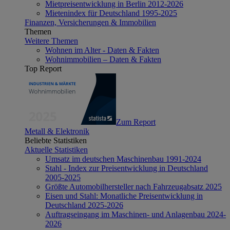
Mietpreisentwicklung in Berlin 2012-2026
Mietenindex für Deutschland 1995-2025
Finanzen, Versicherungen & Immobilien
Themen
Weitere Themen
Wohnen im Alter - Daten & Fakten
Wohnimmobilien – Daten & Fakten
Top Report
Zum Report
Metall & Elektronik
Beliebte Statistiken
Aktuelle Statistiken
Umsatz im deutschen Maschinenbau 1991-2024
Stahl - Index zur Preisentwicklung in Deutschland
2005-2025
Größte Automobilhersteller nach Fahrzeugabsatz 2025
Eisen und Stahl: Monatliche Preisentwicklung in
Deutschland 2025-2026
Auftragseingang im Maschinen- und Anlagenbau 2024-
2026