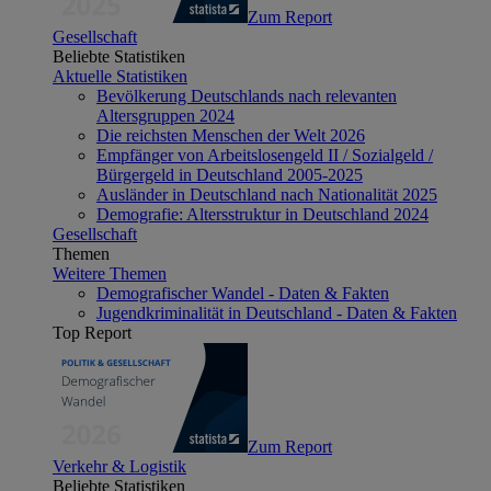
Zum Report
Gesellschaft
Beliebte Statistiken
Aktuelle Statistiken
Bevölkerung Deutschlands nach relevanten
Altersgruppen 2024
Die reichsten Menschen der Welt 2026
Empfänger von Arbeitslosengeld II / Sozialgeld /
Bürgergeld in Deutschland 2005-2025
Ausländer in Deutschland nach Nationalität 2025
Demografie: Altersstruktur in Deutschland 2024
Gesellschaft
Themen
Weitere Themen
Demografischer Wandel - Daten & Fakten
Jugendkriminalität in Deutschland - Daten & Fakten
Top Report
Zum Report
Verkehr & Logistik
Beliebte Statistiken