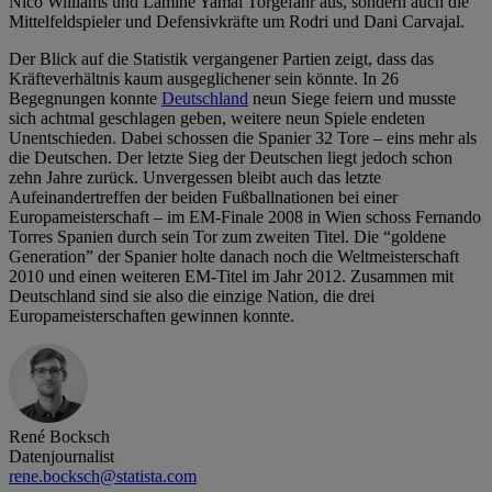
Nico Williams und Lamine Yamal Torgefahr aus, sondern auch die
Mittelfeldspieler und Defensivkräfte um Rodri und Dani Carvajal.
Der Blick auf die Statistik vergangener Partien zeigt, dass das
Kräfteverhältnis kaum ausgeglichener sein könnte. In 26
Begegnungen konnte
Deutschland
neun Siege feiern und musste
sich achtmal geschlagen geben, weitere neun Spiele endeten
Unentschieden. Dabei schossen die Spanier 32 Tore – eins mehr als
die Deutschen. Der letzte Sieg der Deutschen liegt jedoch schon
zehn Jahre zurück. Unvergessen bleibt auch das letzte
Aufeinandertreffen der beiden Fußballnationen bei einer
Europameisterschaft – im EM-Finale 2008 in Wien schoss Fernando
Torres Spanien durch sein Tor zum zweiten Titel. Die “goldene
Generation” der Spanier holte danach noch die Weltmeisterschaft
2010 und einen weiteren EM-Titel im Jahr 2012. Zusammen mit
Deutschland sind sie also die einzige Nation, die drei
Europameisterschaften gewinnen konnte.
René Bocksch
Datenjournalist
rene.bocksch@statista.com