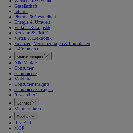
Wirtschaft & Politik
Gesellschaft
Internet
Pharma & Gesundheit
Energie & Umwelt
Verkehr & Logistik
Konsum & FMCG
Metall & Elektronik
Finanzen, Versicherungen & Immobilien
E-Commerce
Market Insights
Alle Märkte
Consumer
eCommerce
Mobility
Consumer Insights
eCommerce Insights
Research AI
Connect
Mehr erfahren
Produkt
Rest API
MCP