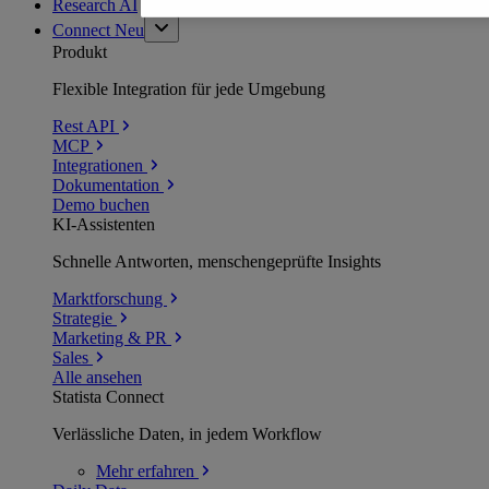
Research AI
Connect
Neu
Produkt
Flexible Integration für jede Umgebung
Rest API
MCP
Integrationen
Dokumentation
Demo buchen
KI-Assistenten
Schnelle Antworten, menschengeprüfte Insights
Marktforschung
Strategie
Marketing & PR
Sales
Alle ansehen
Statista Connect
Verlässliche Daten, in jedem Workflow
Mehr
erfahren