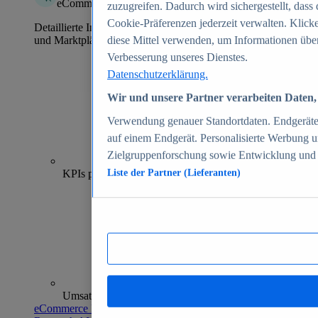
eCommerce Insights
zuzugreifen. Dadurch wird sichergestellt, dass 
Cookie-Präferenzen jederzeit verwalten. Klick
Detaillierte Informationen zu mehr als 39.000 Online-Shops
und Marktplätzen
diese Mittel verwenden, um Informationen über
Verbesserung unseres Dienstes.
Datenschutzerklärung.
Wir und unsere Partner verarbeiten Daten, 
Verwendung genauer Standortdaten. Endgeräteei
auf einem Endgerät. Personalisierte Werbung 
Zielgruppenforschung sowie Entwicklung und
70+
KPIs pro Shop
Liste der Partner (Lieferanten)
Umsatzanalysen und -prognosen
eCommerce Insights entdecken