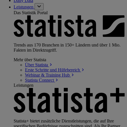
Daily Data
Leistungen
Das Statistik Portal
Trends aus 170 Branchen in 150+ Ländern und über 1 Mio.
Fakten im Direktzugriff.
Mehr über Statista
Über
Statista
Erste Schritte und
Hilfebereich
Webinar & Training
Hub
Statista
Connect
Leistungen
Statista+ bietet zusätzliche Dienstleistungen, die auf Ihre
spezifischen Bedürfnisse zugeschnitten sind. Als Ihr Partner