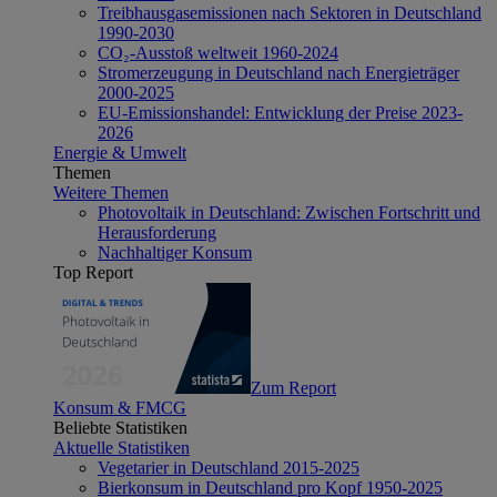
Treibhausgasemissionen nach Sektoren in Deutschland
1990-2030
CO₂-Ausstoß weltweit 1960-2024
Stromerzeugung in Deutschland nach Energieträger
2000-2025
EU-Emissionshandel: Entwicklung der Preise 2023-
2026
Energie & Umwelt
Themen
Weitere Themen
Photovoltaik in Deutschland: Zwischen Fortschritt und
Herausforderung
Nachhaltiger Konsum
Top Report
Zum Report
Konsum & FMCG
Beliebte Statistiken
Aktuelle Statistiken
Vegetarier in Deutschland 2015-2025
Bierkonsum in Deutschland pro Kopf 1950-2025