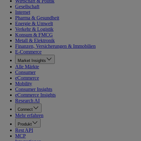
Wirtschaft & Politik
Gesellschaft
Internet
Pharma & Gesundheit
Energie & Umwelt
Verkehr & Logistik
Konsum & FMCG
Metall & Elektronik
Finanzen, Versicherungen & Immobilien
E-Commerce
Market Insights
Alle Märkte
Consumer
eCommerce
Mobility
Consumer Insights
eCommerce Insights
Research AI
Connect
Mehr erfahren
Produkt
Rest API
MCP