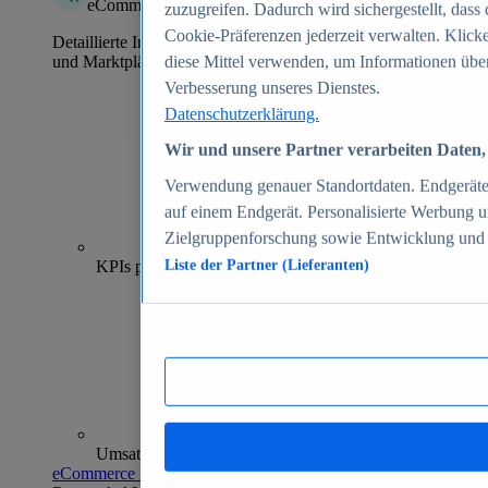
eCommerce Insights
zuzugreifen. Dadurch wird sichergestellt, dass 
Cookie-Präferenzen jederzeit verwalten. Klick
Detaillierte Informationen zu mehr als 39.000 Online-Shops
und Marktplätzen
diese Mittel verwenden, um Informationen über
Verbesserung unseres Dienstes.
Datenschutzerklärung.
Wir und unsere Partner verarbeiten Daten, 
Verwendung genauer Standortdaten. Endgeräteei
auf einem Endgerät. Personalisierte Werbung 
Zielgruppenforschung sowie Entwicklung und
70+
KPIs pro Shop
Liste der Partner (Lieferanten)
Umsatzanalysen und -prognosen
eCommerce Insights entdecken