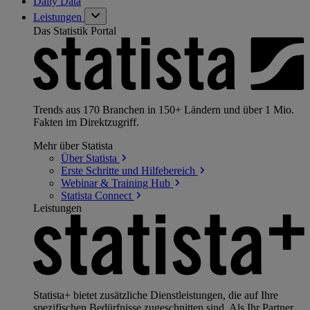
Daily Data
Leistungen
Das Statistik Portal
Trends aus 170 Branchen in 150+ Ländern und über 1 Mio.
Fakten im Direktzugriff.
Mehr über Statista
Über
Statista
Erste Schritte und
Hilfebereich
Webinar & Training
Hub
Statista
Connect
Leistungen
Statista+ bietet zusätzliche Dienstleistungen, die auf Ihre
spezifischen Bedürfnisse zugeschnitten sind. Als Ihr Partner