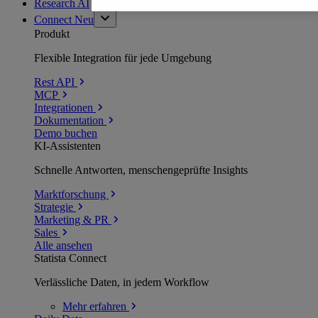
Research AI
Connect
Neu
Produkt
Flexible Integration für jede Umgebung
Rest API
MCP
Integrationen
Dokumentation
Demo buchen
KI-Assistenten
Schnelle Antworten, menschengeprüfte Insights
Marktforschung
Strategie
Marketing & PR
Sales
Alle ansehen
Statista Connect
Verlässliche Daten, in jedem Workflow
Mehr
erfahren