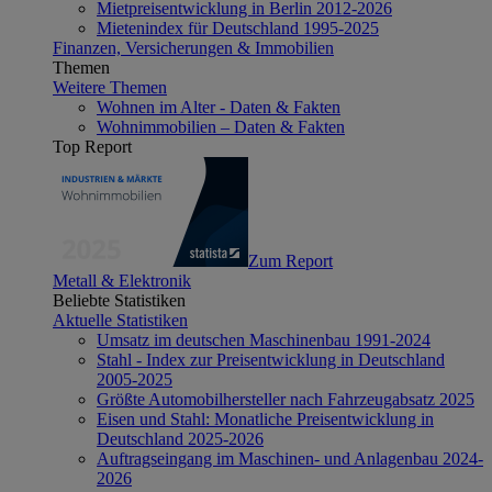
Mietpreisentwicklung in Berlin 2012-2026
Mietenindex für Deutschland 1995-2025
Finanzen, Versicherungen & Immobilien
Themen
Weitere Themen
Wohnen im Alter - Daten & Fakten
Wohnimmobilien – Daten & Fakten
Top Report
Zum Report
Metall & Elektronik
Beliebte Statistiken
Aktuelle Statistiken
Umsatz im deutschen Maschinenbau 1991-2024
Stahl - Index zur Preisentwicklung in Deutschland
2005-2025
Größte Automobilhersteller nach Fahrzeugabsatz 2025
Eisen und Stahl: Monatliche Preisentwicklung in
Deutschland 2025-2026
Auftragseingang im Maschinen- und Anlagenbau 2024-
2026