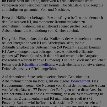
Im Fokus steht die Frage, inwieweit KI die Arbeitslandschaft
verbessern oder verschlechtern könnte. Die Statista-Grafik zeigt die
am häufigsten genannten Vor- und Nachteile.
Etwa die Hälfte der befragten Erwerbstätigen befürwortet demnach
den Einsatz von KI, um monotone Routineaufgaben zu
übernehmen, während ein annähernd ebenso großer Teil der
Arbeitnehmer die Einbindung von KI eher ablehnt.
Der größte Pluspunkte, den das Kollektiv der Arbeitnehmer:innen
bei der Integration von KI am Arbeitsplatz sieht, ist die
Zukunftsfähigkeit der Unternehmen (50 Prozent). Zudem könnten
KI-Anwendungen dazu beitragen, dass Arbeitszeit effizienter
genutzt (47 Prozent) und sich dadurch auf wesentliche Aufgaben
konzentriert werden kann (41 Prozent). Die Reduktion menschlicher
Fehler durch
Künstliche Intelligenz
wurde ebenfalls von etwa einem
Drittel als positiver Effekt angeführt.
Auf der anderen Seite stehen weitreichende Bedenken der
Arbeitnehmer:innen im Bezug auf die eigene
Jobsicherheit
. Das
Hauptargument gegen die Nutzung von KI ist der potenzielle Abbau
von Arbeitsplätzen - 77 Prozent der Befragten teilen diese Ansicht.
Darüber hinaus besteht die Befürchtung, dass die Verantwortung bei
Fehlern im Zusammenhang mit KI nicht klar geregelt ist (71
Prozent). Zudem wird befürchtet, dass sich in Zukunft zu sehr auf
Künstliche Intelligenz verlassen wird (66 Prozent) und die Arbeit