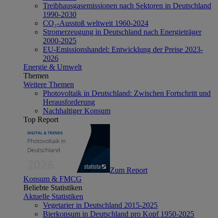
Treibhausgasemissionen nach Sektoren in Deutschland
1990-2030
CO₂-Ausstoß weltweit 1960-2024
Stromerzeugung in Deutschland nach Energieträger
2000-2025
EU-Emissionshandel: Entwicklung der Preise 2023-
2026
Energie & Umwelt
Themen
Weitere Themen
Photovoltaik in Deutschland: Zwischen Fortschritt und
Herausforderung
Nachhaltiger Konsum
Top Report
Zum Report
Konsum & FMCG
Beliebte Statistiken
Aktuelle Statistiken
Vegetarier in Deutschland 2015-2025
Bierkonsum in Deutschland pro Kopf 1950-2025