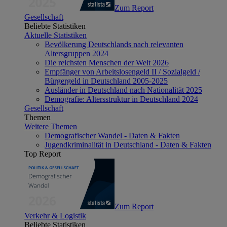
Zum Report
Gesellschaft
Beliebte Statistiken
Aktuelle Statistiken
Bevölkerung Deutschlands nach relevanten
Altersgruppen 2024
Die reichsten Menschen der Welt 2026
Empfänger von Arbeitslosengeld II / Sozialgeld /
Bürgergeld in Deutschland 2005-2025
Ausländer in Deutschland nach Nationalität 2025
Demografie: Altersstruktur in Deutschland 2024
Gesellschaft
Themen
Weitere Themen
Demografischer Wandel - Daten & Fakten
Jugendkriminalität in Deutschland - Daten & Fakten
Top Report
Zum Report
Verkehr & Logistik
Beliebte Statistiken