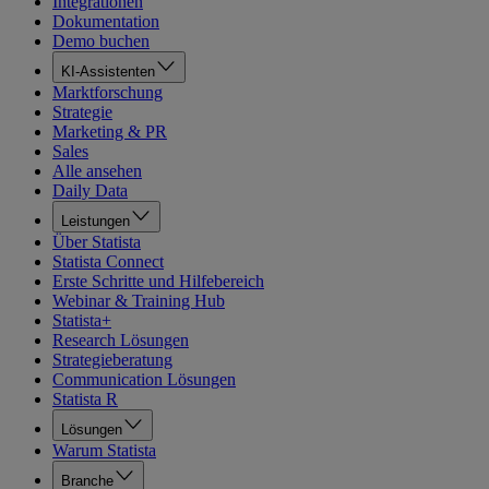
Integrationen
Dokumentation
Demo buchen
KI-Assistenten
Marktforschung
Strategie
Marketing & PR
Sales
Alle ansehen
Daily Data
Leistungen
Über Statista
Statista Connect
Erste Schritte und Hilfebereich
Webinar & Training Hub
Statista+
Research Lösungen
Strategieberatung
Communication Lösungen
Statista R
Lösungen
Warum Statista
Branche