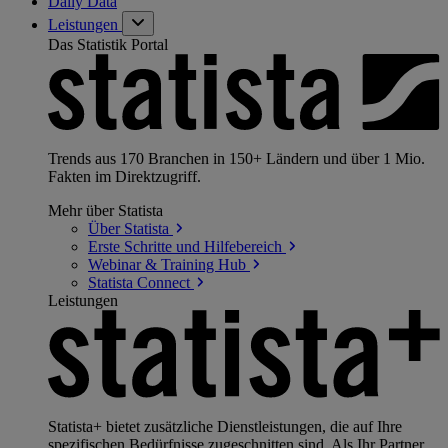
Daily Data
Leistungen
Das Statistik Portal
Trends aus 170 Branchen in 150+ Ländern und über 1 Mio.
Fakten im Direktzugriff.
Mehr über Statista
Über
Statista
Erste Schritte und
Hilfebereich
Webinar & Training
Hub
Statista
Connect
Leistungen
Statista+ bietet zusätzliche Dienstleistungen, die auf Ihre
spezifischen Bedürfnisse zugeschnitten sind. Als Ihr Partner