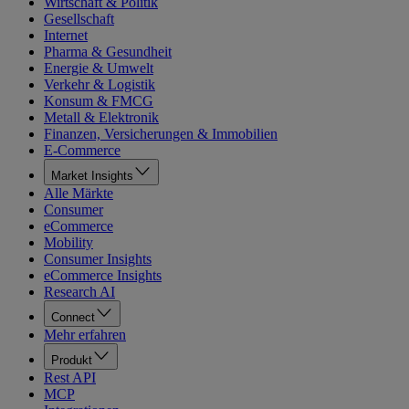
Wirtschaft & Politik
Gesellschaft
Internet
Pharma & Gesundheit
Energie & Umwelt
Verkehr & Logistik
Konsum & FMCG
Metall & Elektronik
Finanzen, Versicherungen & Immobilien
E-Commerce
Market Insights
Alle Märkte
Consumer
eCommerce
Mobility
Consumer Insights
eCommerce Insights
Research AI
Connect
Mehr erfahren
Produkt
Rest API
MCP