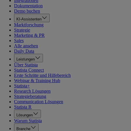
Integrationen
Dokumentation
Demo buchen
KI-Assistenten
Marktforschung
Strategie
Marketing & PR
Sales
Alle ansehen
Daily Data
Leistungen
Über Statista
Statista Connect
Erste Schritte und Hilfebereich
Webinar & Training Hub
Statista+
Research Lösungen
Strategieberatung
Communication Lösungen
Statista R
Lösungen
Warum Statista
Branche