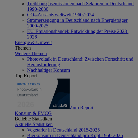
Treibhausgasemissionen nach Sektoren in Deutschland
1990-2030
CO₂-Ausstoß weltweit 1960-2024
Stromerzeugung in Deutschland nach Energieträger
2000-2025
EU-Emissionshandel: Entwicklung der Preise 2023-
2026
Energie & Umwelt
Themen
Weitere Themen
Photovoltaik in Deutschland: Zwischen Fortschritt und
Herausforderung
Nachhaltiger Konsum
Top Report
Zum Report
Konsum & FMCG
Beliebte Statistiken
Aktuelle Statistiken
Vegetarier in Deutschland 2015-2025
Bierkonsum in Deutschland pro Kopf 1950-2025