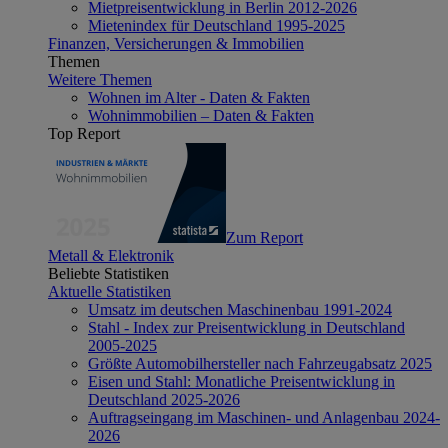
Mietpreisentwicklung in Berlin 2012-2026
Mietenindex für Deutschland 1995-2025
Finanzen, Versicherungen & Immobilien
Themen
Weitere Themen
Wohnen im Alter - Daten & Fakten
Wohnimmobilien – Daten & Fakten
Top Report
Zum Report
Metall & Elektronik
Beliebte Statistiken
Aktuelle Statistiken
Umsatz im deutschen Maschinenbau 1991-2024
Stahl - Index zur Preisentwicklung in Deutschland
2005-2025
Größte Automobilhersteller nach Fahrzeugabsatz 2025
Eisen und Stahl: Monatliche Preisentwicklung in
Deutschland 2025-2026
Auftragseingang im Maschinen- und Anlagenbau 2024-
2026