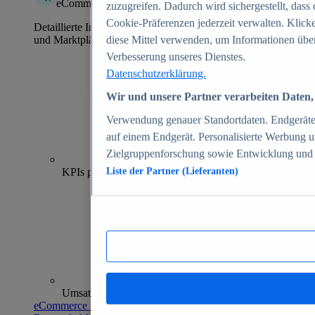
eCommerce Insights
zuzugreifen. Dadurch wird sichergestellt, dass 
Cookie-Präferenzen jederzeit verwalten. Klick
Detaillierte Informationen zu mehr als 39.000 Online-Shops
und Marktplätzen
diese Mittel verwenden, um Informationen über
Verbesserung unseres Dienstes.
Datenschutzerklärung.
Wir und unsere Partner verarbeiten Daten, 
Verwendung genauer Standortdaten. Endgeräteei
auf einem Endgerät. Personalisierte Werbung 
Zielgruppenforschung sowie Entwicklung und
70+
KPIs pro Shop
Liste der Partner (Lieferanten)
Umsatzanalysen und -prognosen
eCommerce Insights entdecken