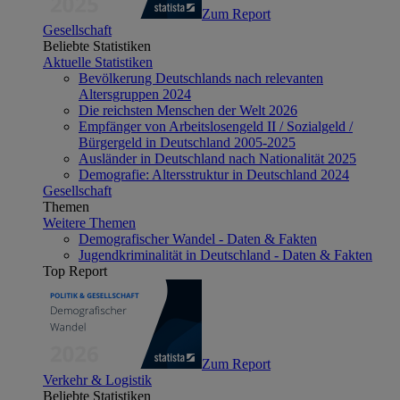
Zum Report
Gesellschaft
Beliebte Statistiken
Aktuelle Statistiken
Bevölkerung Deutschlands nach relevanten
Altersgruppen 2024
Die reichsten Menschen der Welt 2026
Empfänger von Arbeitslosengeld II / Sozialgeld /
Bürgergeld in Deutschland 2005-2025
Ausländer in Deutschland nach Nationalität 2025
Demografie: Altersstruktur in Deutschland 2024
Gesellschaft
Themen
Weitere Themen
Demografischer Wandel - Daten & Fakten
Jugendkriminalität in Deutschland - Daten & Fakten
Top Report
Zum Report
Verkehr & Logistik
Beliebte Statistiken