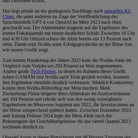
und Dezember erzielt.
Das liegt primär an der gestiegenen Nachfrage nach
speziellen KI-
Chips
, die unter anderem im Zuge der Veröffentlichung des
Sprachmodells GPT-4 von OpenAI im März 2023 nach oben
geschnellt war. Der Aktienmarkt reagierte auf die Ergebnisse des
letzten Fiskalquartals mit einem deutlichen Schub: Zwischen 16 Uhr
und 4:30 Uhr Ortszeit schoss die Aktie bereits um 13 Prozent nach
oben. Damit setzt Nvidia seine Erfolgsgeschichte an der Börse fort,
wie unsere Grafik zeigt.
Zum letzten Handelstag des Jahres 2023 hatte die Nvidia-Aktie im
Vergleich zum Vorjahr um 293 Prozent an Wert zugenommen.
Andere große
Tech-Firmen
, zu denen im Rahmen dieser Grafik
neben GAMAM und Nvidia auch Tesla gezählt werden, konnten
ihre Ergebnisse ebenfalls deutlich verbessern. Wirklich Konkurrenz
konnte dem Nvidia-Höhenflug nur Meta machen. Mark
Zuckerbergs Firma steigerte ihren Aktienkurs im Analysezeitraum
um 194 Prozent und erholte sich von den wenig vorzeigbaren
Ergebnissen im Metaverse-Segment aus 2022, die Investor:innen an
der Börse entsprechend quittiert hatten. Zwischen Dezember 2023
und Anfang Februar 2024 legte die Meta-Aktie nach der
Bekanntgabe der Geschäftsergebnisse für das viertel Quartal 2023
nochmals deutlich zu.
Obwohl Apple in dieser Betrachtung mit 48 Prozent Zunahme des