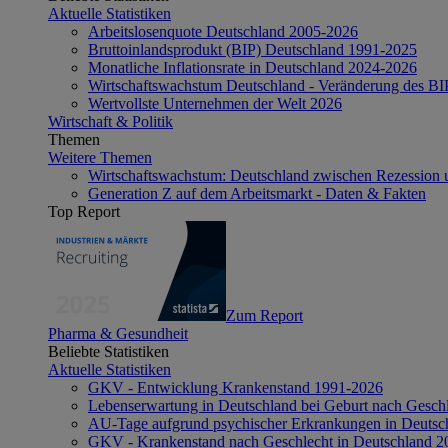
Aktuelle Statistiken
Arbeitslosenquote Deutschland 2005-2026
Bruttoinlandsprodukt (BIP) Deutschland 1991-2025
Monatliche Inflationsrate in Deutschland 2024-2026
Wirtschaftswachstum Deutschland - Veränderung des B
Wertvollste Unternehmen der Welt 2026
Wirtschaft & Politik
Themen
Weitere Themen
Wirtschaftswachstum: Deutschland zwischen Rezession 
Generation Z auf dem Arbeitsmarkt - Daten & Fakten
Top Report
Zum Report
Pharma & Gesundheit
Beliebte Statistiken
Aktuelle Statistiken
GKV - Entwicklung Krankenstand 1991-2026
Lebenserwartung in Deutschland bei Geburt nach Gesch
AU-Tage aufgrund psychischer Erkrankungen in Deutsc
GKV - Krankenstand nach Geschlecht in Deutschland 