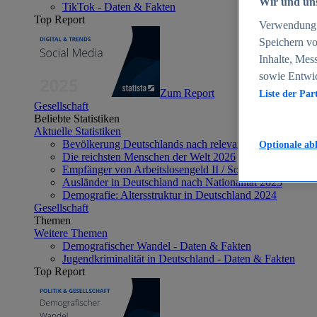
Wir und uns
TikTok - Daten & Fakten
Top Report
Verwendung g
Speichern vo
Inhalte, Mes
sowie Entwi
Zum Report
Liste der Par
Gesellschaft
Beliebte Statistiken
Aktuelle Statistiken
Bevölkerung Deutschlands nach relevanten Altersgrupp
Optionale ab
Die reichsten Menschen der Welt 2026
Empfänger von Arbeitslosengeld II / Sozialgeld / Bürge
Ausländer in Deutschland nach Nationalität 2025
Demografie: Altersstruktur in Deutschland 2024
Gesellschaft
Themen
Weitere Themen
Demografischer Wandel - Daten & Fakten
Jugendkriminalität in Deutschland - Daten & Fakten
Top Report