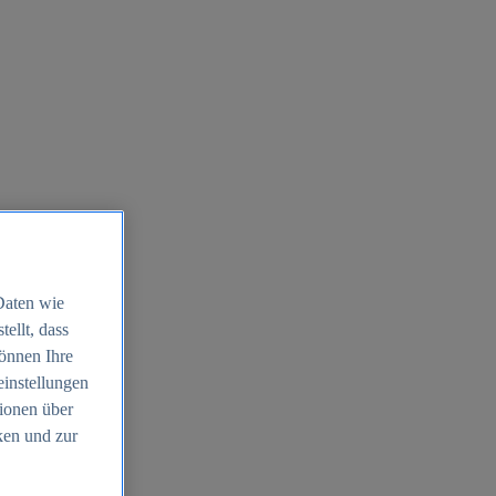
Daten wie
ellt, dass
können Ihre
einstellungen
ionen über
ken und zur