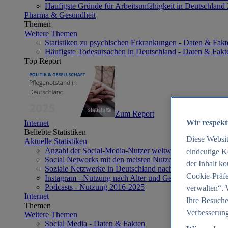
Häufigste Gründe für Arbeitsunfähigkeit in Deutschland
Pharma & Gesundheit
Themen
Weitere Themen
Statistiken zu psychischen Erkrankungen - Daten & Fakt
Häufigste Todesursachen in Deutschland - Daten & Fakt
Top Report
Zum Report
Wir respekt
Internet
Beliebte Statistiken
Diese Websi
Aktuelle Statistiken
Anzahl der Social-Media-Nutzer weltweit 2012-2025
eindeutige K
Social Networks mit den meisten Nutzern weltweit 2025
der Inhalt k
Soziale Netzwerke in Deutschland nach Generationen 2
Cookie-Präfe
Instagram - Nutzung nach Alter und Geschlecht in Deut
Podcasts - Nutzung 2016-2025
verwalten“. 
Internet
Ihre Besuche
Themen
Verbesserung
Weitere Themen
Social Media - Daten & Fakten