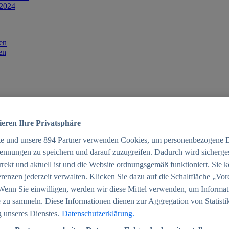
 2024
en
en
ieren Ihre Privatsphäre
te und unsere
894
Partner verwenden Cookies, um personenbezogene 
ennungen zu speichern und darauf zuzugreifen. Dadurch wird sichergest
orrekt und aktuell ist und die Website ordnungsgemäß funktioniert. Sie 
025
renzen jederzeit verwalten. Klicken Sie dazu auf die Schaltfläche „Vor
schland 2025
Wenn Sie einwilligen, werden wir diese Mittel verwenden, um Informat
 zu sammeln. Diese Informationen dienen zur Aggregation von Statisti
 unseres Dienstes.
Datenschutzerklärung.