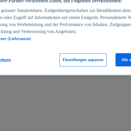
ere Partner verarbeiten Daten, um Folgendes bereitzustellen:
enauer Standortdaten. Endgeräteeigenschaften zur Identifikation aktiv
n oder Zugriff auf Informationen auf einem Endgerät. Personalisierte
sung von Werbeleistung und der Performance von Inhalten, Zielgruppe
cklung und Verbesserung von Angeboten.
tner (Lieferanten)
en 2024
lehnen
Einstellungen anpassen
Alle 
rgeld in Deutschland 2005-2025