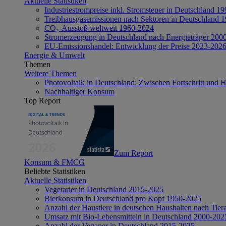
Aktuelle Statistiken
Industriestrompreise inkl. Stromsteuer in Deutschland 1
Treibhausgasemissionen nach Sektoren in Deutschland 
CO₂-Ausstoß weltweit 1960-2024
Stromerzeugung in Deutschland nach Energieträger 200
EU-Emissionshandel: Entwicklung der Preise 2023-202
Energie & Umwelt
Themen
Weitere Themen
Photovoltaik in Deutschland: Zwischen Fortschritt und 
Nachhaltiger Konsum
Top Report
Zum Report
Konsum & FMCG
Beliebte Statistiken
Aktuelle Statistiken
Vegetarier in Deutschland 2015-2025
Bierkonsum in Deutschland pro Kopf 1950-2025
Anzahl der Haustiere in deutschen Haushalten nach Tier
Umsatz mit Bio-Lebensmitteln in Deutschland 2000-202
Anzahl der Veganer in Deutschland 2015-2025