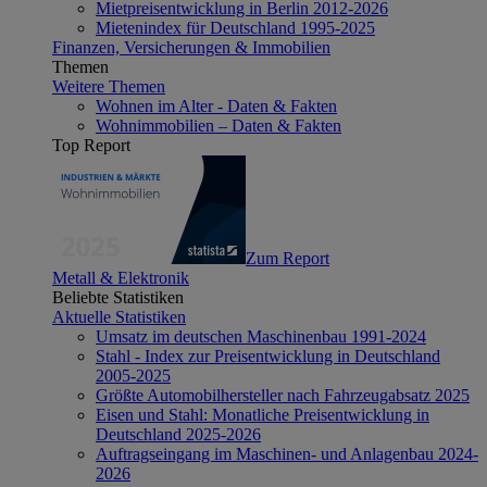
Mietpreisentwicklung in Berlin 2012-2026
Mietenindex für Deutschland 1995-2025
Finanzen, Versicherungen & Immobilien
Themen
Weitere Themen
Wohnen im Alter - Daten & Fakten
Wohnimmobilien – Daten & Fakten
Top Report
Zum Report
Metall & Elektronik
Beliebte Statistiken
Aktuelle Statistiken
Umsatz im deutschen Maschinenbau 1991-2024
Stahl - Index zur Preisentwicklung in Deutschland
2005-2025
Größte Automobilhersteller nach Fahrzeugabsatz 2025
Eisen und Stahl: Monatliche Preisentwicklung in
Deutschland 2025-2026
Auftragseingang im Maschinen- und Anlagenbau 2024-
2026