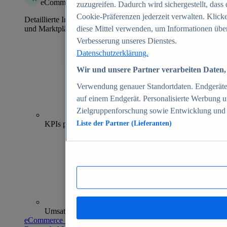
eCommerce Insights
zuzugreifen. Dadurch wird sichergestellt, dass 
Cookie-Präferenzen jederzeit verwalten. Klick
Detaillierte Informationen zu mehr als 39.000 Online-Shops
und Marktplätzen
diese Mittel verwenden, um Informationen über
Verbesserung unseres Dienstes.
Datenschutzerklärung.
Wir und unsere Partner verarbeiten Daten, 
Verwendung genauer Standortdaten. Endgeräteei
auf einem Endgerät. Personalisierte Werbung 
Zielgruppenforschung sowie Entwicklung und
70+
KPIs pro Shop
Liste der Partner (Lieferanten)
Umsatzanalysen und -prognosen
eCommerce Insights entdecken