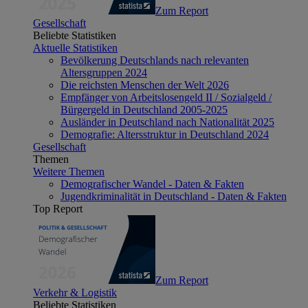
Zum Report
Gesellschaft
Beliebte Statistiken
Aktuelle Statistiken
Bevölkerung Deutschlands nach relevanten
Altersgruppen 2024
Die reichsten Menschen der Welt 2026
Empfänger von Arbeitslosengeld II / Sozialgeld /
Bürgergeld in Deutschland 2005-2025
Ausländer in Deutschland nach Nationalität 2025
Demografie: Altersstruktur in Deutschland 2024
Gesellschaft
Themen
Weitere Themen
Demografischer Wandel - Daten & Fakten
Jugendkriminalität in Deutschland - Daten & Fakten
Top Report
Zum Report
Verkehr & Logistik
Beliebte Statistiken