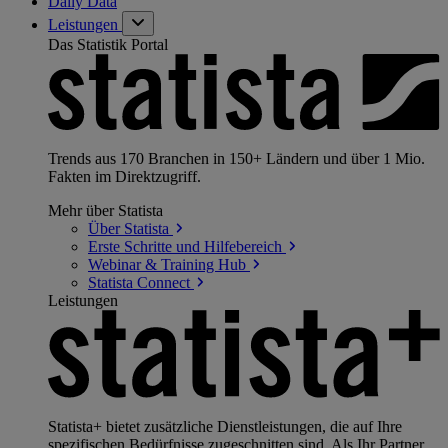
Daily Data
Leistungen
Das Statistik Portal
Trends aus 170 Branchen in 150+ Ländern und über 1 Mio.
Fakten im Direktzugriff.
Mehr über Statista
Über
Statista
Erste Schritte und
Hilfebereich
Webinar & Training
Hub
Statista
Connect
Leistungen
Statista+ bietet zusätzliche Dienstleistungen, die auf Ihre
spezifischen Bedürfnisse zugeschnitten sind. Als Ihr Partner