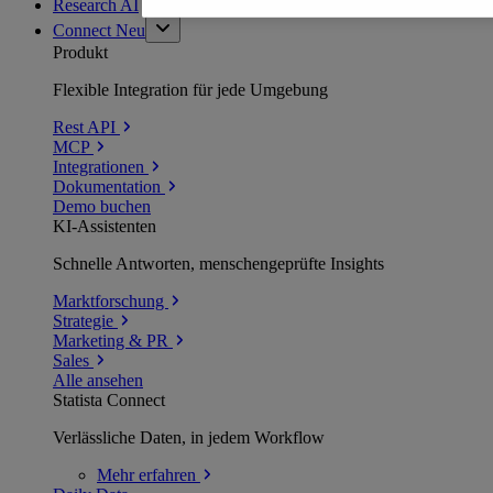
Research AI
Connect
Neu
Produkt
Flexible Integration für jede Umgebung
Rest API
MCP
Integrationen
Dokumentation
Demo buchen
KI-Assistenten
Schnelle Antworten, menschengeprüfte Insights
Marktforschung
Strategie
Marketing & PR
Sales
Alle ansehen
Statista Connect
Verlässliche Daten, in jedem Workflow
Mehr
erfahren