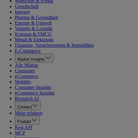
Wirtschaft & Politik
Gesellschaft
Internet
Pharma & Gesundheit
Energie & Umwelt
Verkehr & Logistik
Konsum & FMCG
Metall & Elektronik
Finanzen, Versicherungen & Immobilien
E-Commerce
Market Insights
Alle Märkte
Consumer
eCommerce
Mobility
Consumer Insights
eCommerce Insights
Research AI
Connect
Mehr erfahren
Produkt
Rest API
MCP