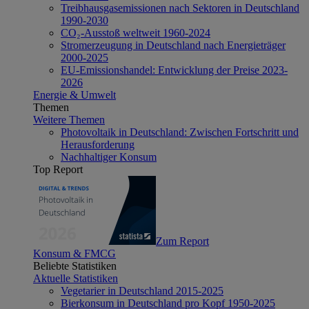
Treibhausgasemissionen nach Sektoren in Deutschland
1990-2030
CO₂-Ausstoß weltweit 1960-2024
Stromerzeugung in Deutschland nach Energieträger
2000-2025
EU-Emissionshandel: Entwicklung der Preise 2023-
2026
Energie & Umwelt
Themen
Weitere Themen
Photovoltaik in Deutschland: Zwischen Fortschritt und
Herausforderung
Nachhaltiger Konsum
Top Report
Zum Report
Konsum & FMCG
Beliebte Statistiken
Aktuelle Statistiken
Vegetarier in Deutschland 2015-2025
Bierkonsum in Deutschland pro Kopf 1950-2025