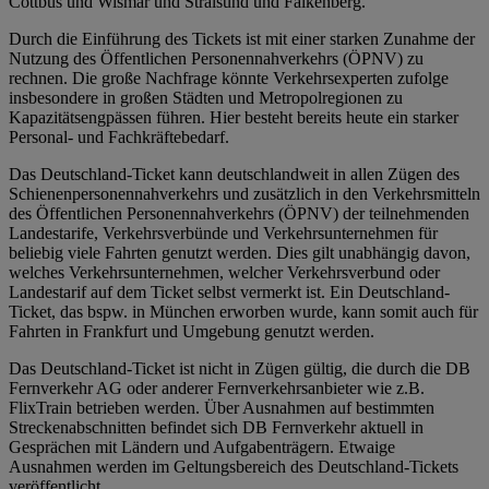
Cottbus und Wismar und Stralsund und Falkenberg.
Durch die Einführung des Tickets ist mit einer starken Zunahme der
Nutzung des Öffentlichen Personennahverkehrs (ÖPNV) zu
rechnen. Die große Nachfrage könnte Verkehrsexperten zufolge
insbesondere in großen Städten und Metropolregionen zu
Kapazitätsengpässen führen. Hier besteht bereits heute ein starker
Personal- und Fachkräftebedarf.
Das Deutschland-Ticket kann deutschlandweit in allen Zügen des
Schienenpersonennahverkehrs und zusätzlich in den Verkehrsmitteln
des Öffentlichen Personennahverkehrs (ÖPNV) der teilnehmenden
Landestarife, Verkehrsverbünde und Verkehrsunternehmen für
beliebig viele Fahrten genutzt werden. Dies gilt unabhängig davon,
welches Verkehrsunternehmen, welcher Verkehrsverbund oder
Landestarif auf dem Ticket selbst vermerkt ist. Ein Deutschland-
Ticket, das bspw. in München erworben wurde, kann somit auch für
Fahrten in Frankfurt und Umgebung genutzt werden.
Das Deutschland-Ticket ist nicht in Zügen gültig, die durch die DB
Fernverkehr AG oder anderer Fernverkehrsanbieter wie z.B.
FlixTrain betrieben werden. Über Ausnahmen auf bestimmten
Streckenabschnitten befindet sich DB Fernverkehr aktuell in
Gesprächen mit Ländern und Aufgabenträgern. Etwaige
Ausnahmen werden im Geltungsbereich des Deutschland-Tickets
veröffentlicht.