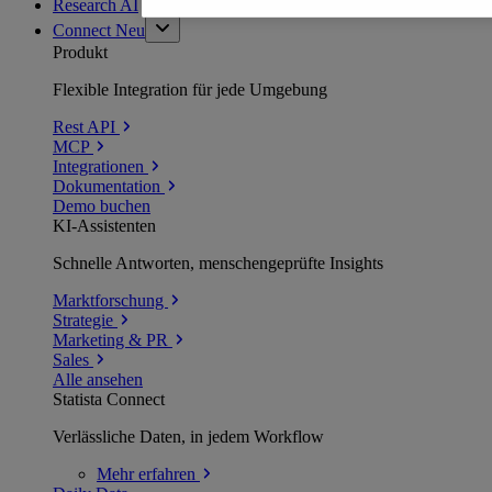
Research AI
Connect
Neu
Produkt
Flexible Integration für jede Umgebung
Rest API
MCP
Integrationen
Dokumentation
Demo buchen
KI-Assistenten
Schnelle Antworten, menschengeprüfte Insights
Marktforschung
Strategie
Marketing & PR
Sales
Alle ansehen
Statista Connect
Verlässliche Daten, in jedem Workflow
Mehr
erfahren