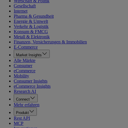
Wirtschaft & Politik
Gesellschaft
Internet
Pharma & Gesundheit
Energie & Umwelt
Verkehr & Logistik
Konsum & FMCG
Metall & Elektronik
Finanzen, Versicherungen & Immobilien
E-Commerce
Market Insights
Alle Märkte
Consumer
eCommerce
Mobility
Consumer Insights
eCommerce Insights
Research AI
Connect
Mehr erfahren
Produkt
Rest API
MCP