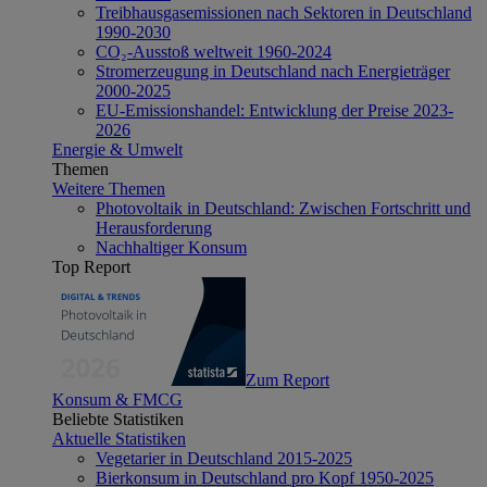
Treibhausgasemissionen nach Sektoren in Deutschland
1990-2030
CO₂-Ausstoß weltweit 1960-2024
Stromerzeugung in Deutschland nach Energieträger
2000-2025
EU-Emissionshandel: Entwicklung der Preise 2023-
2026
Energie & Umwelt
Themen
Weitere Themen
Photovoltaik in Deutschland: Zwischen Fortschritt und
Herausforderung
Nachhaltiger Konsum
Top Report
Zum Report
Konsum & FMCG
Beliebte Statistiken
Aktuelle Statistiken
Vegetarier in Deutschland 2015-2025
Bierkonsum in Deutschland pro Kopf 1950-2025