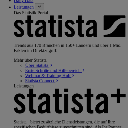
Daily Data
Leistungen
Das Statistik Portal
Trends aus 170 Branchen in 150+ Ländern und über 1 Mio.
Fakten im Direktzugriff.
Mehr über Statista
Über
Statista
Erste Schritte und
Hilfebereich
Webinar & Training
Hub
Statista
Connect
Leistungen
Statista+ bietet zusätzliche Dienstleistungen, die auf Ihre
spezifischen Bedürfnisse zugeschnitten sind. Als Ihr Partner