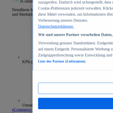
eCommerce Insights
zuzugreifen. Dadurch wird sichergestellt, dass 
Cookie-Präferenzen jederzeit verwalten. Klick
Detaillierte Informationen zu mehr als 39.000 Online-Shops
und Marktplätzen
diese Mittel verwenden, um Informationen über
Verbesserung unseres Dienstes.
Datenschutzerklärung.
Wir und unsere Partner verarbeiten Daten, 
Verwendung genauer Standortdaten. Endgeräteei
auf einem Endgerät. Personalisierte Werbung 
Zielgruppenforschung sowie Entwicklung und
70+
KPIs pro Shop
Liste der Partner (Lieferanten)
Umsatzanalysen und -prognosen
eCommerce Insights entdecken