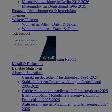
Mietpreisentwicklung in Berlin 2012-2026
Mietenindex für Deutschland 1995-2025
Finanzen, Versicherungen & Immobilien
Themen
Weitere Themen
Wohnen im Alter - Daten & Fakten
Wohnimmobilien – Daten & Fakten
Top Report
Zum Report
Metall & Elektronik
Beliebte Statistiken
Aktuelle Statistiken
Umsatz im deutschen Maschinenbau 1991-2024
Stahl - Index zur Preisentwicklung in Deutschland
2005-2025
Größte Automobilhersteller nach Fahrzeugabsatz 2025
Eisen und Stahl: Monatliche Preisentwicklung in
Deutschland 2025-2026
Auftragseingang im Maschinen- und Anlagenbau 2024-
2026