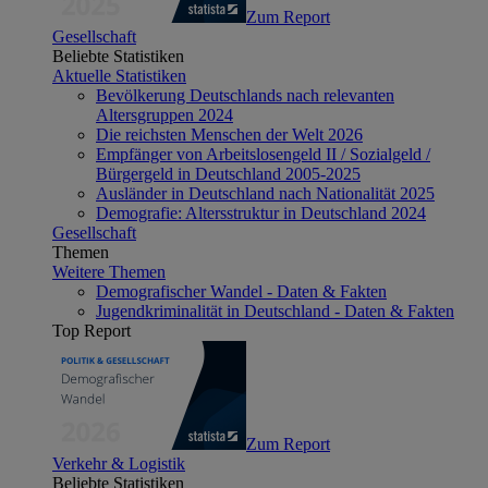
Zum Report
Gesellschaft
Beliebte Statistiken
Aktuelle Statistiken
Bevölkerung Deutschlands nach relevanten
Altersgruppen 2024
Die reichsten Menschen der Welt 2026
Empfänger von Arbeitslosengeld II / Sozialgeld /
Bürgergeld in Deutschland 2005-2025
Ausländer in Deutschland nach Nationalität 2025
Demografie: Altersstruktur in Deutschland 2024
Gesellschaft
Themen
Weitere Themen
Demografischer Wandel - Daten & Fakten
Jugendkriminalität in Deutschland - Daten & Fakten
Top Report
Zum Report
Verkehr & Logistik
Beliebte Statistiken