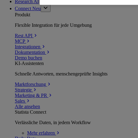
Research AI
Connect
Neu
Produkt
Flexible Integration für jede Umgebung
Rest API
MCP
Integrationen
Dokumentation
Demo buchen
KI-Assistenten
Schnelle Antworten, menschengeprüfte Insights
Marktforschung
Strategie
Marketing & PR
Sales
Alle ansehen
Statista Connect
Verlässliche Daten, in jedem Workflow
Mehr
erfahren