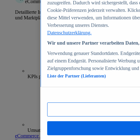
eCommerce Insights
zuzugreifen. Dadurch wird sichergestellt, dass 
Cookie-Präferenzen jederzeit verwalten. Klick
Detaillierte Informationen zu mehr als 39.000 Online-Shops
und Marktplätzen
diese Mittel verwenden, um Informationen über
Verbesserung unseres Dienstes.
Datenschutzerklärung.
Wir und unsere Partner verarbeiten Daten, 
Verwendung genauer Standortdaten. Endgeräteei
auf einem Endgerät. Personalisierte Werbung 
Zielgruppenforschung sowie Entwicklung und
70+
KPIs pro Shop
Liste der Partner (Lieferanten)
Umsatzanalysen und -prognosen
eCommerce Insights entdecken