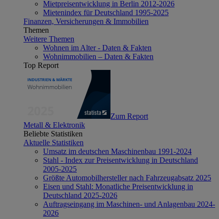
Mietpreisentwicklung in Berlin 2012-2026
Mietenindex für Deutschland 1995-2025
Finanzen, Versicherungen & Immobilien
Themen
Weitere Themen
Wohnen im Alter - Daten & Fakten
Wohnimmobilien – Daten & Fakten
Top Report
Zum Report
Metall & Elektronik
Beliebte Statistiken
Aktuelle Statistiken
Umsatz im deutschen Maschinenbau 1991-2024
Stahl - Index zur Preisentwicklung in Deutschland
2005-2025
Größte Automobilhersteller nach Fahrzeugabsatz 2025
Eisen und Stahl: Monatliche Preisentwicklung in
Deutschland 2025-2026
Auftragseingang im Maschinen- und Anlagenbau 2024-
2026