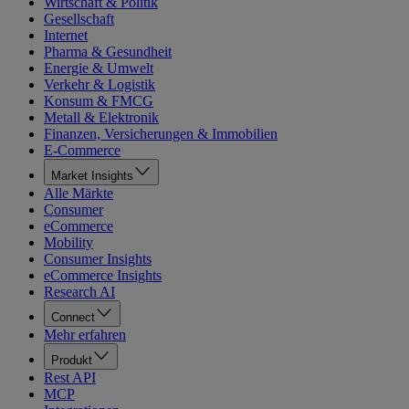
Wirtschaft & Politik
Gesellschaft
Internet
Pharma & Gesundheit
Energie & Umwelt
Verkehr & Logistik
Konsum & FMCG
Metall & Elektronik
Finanzen, Versicherungen & Immobilien
E-Commerce
Market Insights
Alle Märkte
Consumer
eCommerce
Mobility
Consumer Insights
eCommerce Insights
Research AI
Connect
Mehr erfahren
Produkt
Rest API
MCP