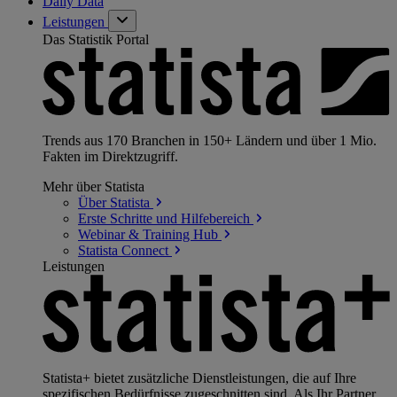
Daily Data
Leistungen
Das Statistik Portal
Trends aus 170 Branchen in 150+ Ländern und über 1 Mio.
Fakten im Direktzugriff.
Mehr über Statista
Über
Statista
Erste Schritte und
Hilfebereich
Webinar & Training
Hub
Statista
Connect
Leistungen
Statista+ bietet zusätzliche Dienstleistungen, die auf Ihre
spezifischen Bedürfnisse zugeschnitten sind. Als Ihr Partner