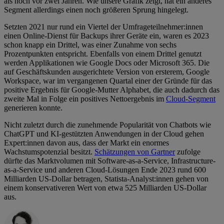
als noch vor zwei Jahren. Wie unsere Grafik zeigt, hat ein anderes
Segment allerdings einen noch größeren Sprung hingelegt.
Setzten 2021 nur rund ein Viertel der Umfrageteilnehmer:innen
einen Online-Dienst für Backups ihrer Geräte ein, waren es 2023
schon knapp ein Drittel, was einer Zunahme von sechs
Prozentpunkten entspricht. Ebenfalls von einem Drittel genutzt
werden Applikationen wie Google Docs oder Microsoft 365. Die
auf Geschäftskunden ausgerichtete Version von ersterem, Google
Workspace, war im vergangenen Quartal einer der Gründe für das
positive Ergebnis für Google-Mutter Alphabet, die auch dadurch das
zweite Mal in Folge ein positives Nettoergebnis im
Cloud-Segment
generieren konnte.
Nicht zuletzt durch die zunehmende Popularität von Chatbots wie
ChatGPT und KI-gestützten Anwendungen in der Cloud gehen
Expert:innen davon aus, dass der Markt ein enormes
Wachstumspotenzial besitzt.
Schätzungen von Gartner
zufolge
dürfte das Marktvolumen mit Software-as-a-Service, Infrastructure-
as-a-Service und anderen Cloud-Lösungen Ende 2023 rund 600
Milliarden US-Dollar betragen, Statista-Analyst:innen gehen von
einem konservativeren Wert von etwa 525 Milliarden US-Dollar
aus.