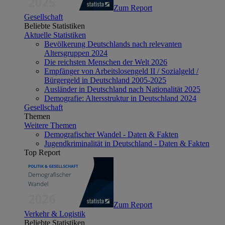
Zum Report
Gesellschaft
Beliebte Statistiken
Aktuelle Statistiken
Bevölkerung Deutschlands nach relevanten
Altersgruppen 2024
Die reichsten Menschen der Welt 2026
Empfänger von Arbeitslosengeld II / Sozialgeld /
Bürgergeld in Deutschland 2005-2025
Ausländer in Deutschland nach Nationalität 2025
Demografie: Altersstruktur in Deutschland 2024
Gesellschaft
Themen
Weitere Themen
Demografischer Wandel - Daten & Fakten
Jugendkriminalität in Deutschland - Daten & Fakten
Top Report
Zum Report
Verkehr & Logistik
Beliebte Statistiken