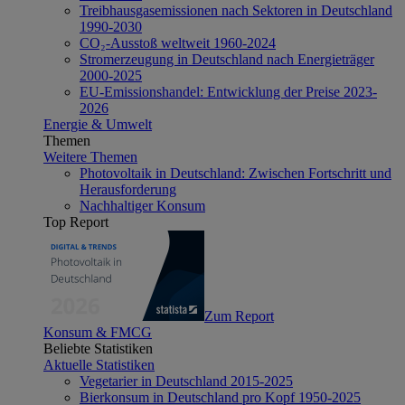
Treibhausgasemissionen nach Sektoren in Deutschland
1990-2030
CO₂-Ausstoß weltweit 1960-2024
Stromerzeugung in Deutschland nach Energieträger
2000-2025
EU-Emissionshandel: Entwicklung der Preise 2023-
2026
Energie & Umwelt
Themen
Weitere Themen
Photovoltaik in Deutschland: Zwischen Fortschritt und
Herausforderung
Nachhaltiger Konsum
Top Report
Zum Report
Konsum & FMCG
Beliebte Statistiken
Aktuelle Statistiken
Vegetarier in Deutschland 2015-2025
Bierkonsum in Deutschland pro Kopf 1950-2025