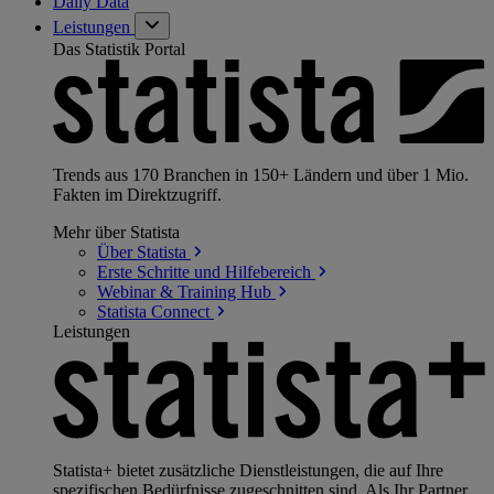
Daily Data
Leistungen
Das Statistik Portal
Trends aus 170 Branchen in 150+ Ländern und über 1 Mio.
Fakten im Direktzugriff.
Mehr über Statista
Über
Statista
Erste Schritte und
Hilfebereich
Webinar & Training
Hub
Statista
Connect
Leistungen
Statista+ bietet zusätzliche Dienstleistungen, die auf Ihre
spezifischen Bedürfnisse zugeschnitten sind. Als Ihr Partner