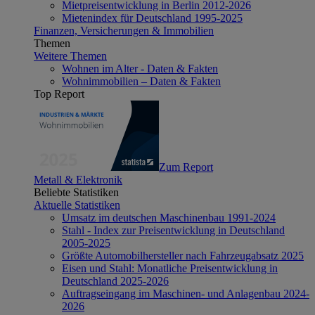
Mietpreisentwicklung in Berlin 2012-2026
Mietenindex für Deutschland 1995-2025
Finanzen, Versicherungen & Immobilien
Themen
Weitere Themen
Wohnen im Alter - Daten & Fakten
Wohnimmobilien – Daten & Fakten
Top Report
Zum Report
Metall & Elektronik
Beliebte Statistiken
Aktuelle Statistiken
Umsatz im deutschen Maschinenbau 1991-2024
Stahl - Index zur Preisentwicklung in Deutschland
2005-2025
Größte Automobilhersteller nach Fahrzeugabsatz 2025
Eisen und Stahl: Monatliche Preisentwicklung in
Deutschland 2025-2026
Auftragseingang im Maschinen- und Anlagenbau 2024-
2026