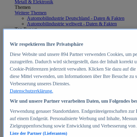
Metall & Elektronik
Themen
Weitere Themen
Automobilindustrie Deutschland - Daten & Fakten
Automobilindustrie weltweit - Daten & Fakten
Top Report
Wir respektieren Ihre Privatsphäre
Diese Website und unsere
894
Partner verwenden Cookies, um pe
Zum Report
zuzugreifen. Dadurch wird sichergestellt, dass der Inhalt korrekt
E-commerce
Cookie-Präferenzen jederzeit verwalten. Klicken Sie dazu auf die
Beliebte Statistiken
diese Mittel verwenden, um Informationen über Ihre Besuche zu s
Aktuelle Statistiken
E-Commerce - Entwicklung des Umsatzes in
Verbesserung unseres Dienstes.
Deutschland 1999-2025
Datenschutzerklärung.
Umsatz von Amazon in Deutschland und weltweit
2010-2025
Wir und unsere Partner verarbeiten Daten, um Folgendes bere
B2C-E-Commerce: Top-50 Online Shops in
Deutschland 2024
Verwendung genauer Standortdaten. Endgeräteeigenschaften zur Id
Marktanteile von Online-Zahlungsverfahren in
auf einem Endgerät. Personalisierte Werbung und Inhalte, Messu
Deutschland 2024
Zielgruppenforschung sowie Entwicklung und Verbesserung von
Umsatzstarke Warengruppen im Online-Handel in
Deutschland 2023-2025
Liste der Partner (Lieferanten)