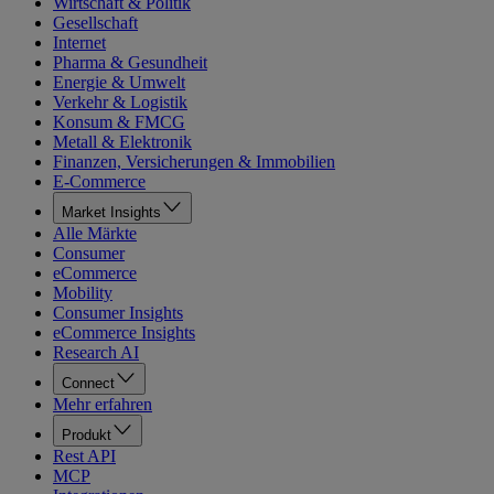
Wirtschaft & Politik
Gesellschaft
Internet
Pharma & Gesundheit
Energie & Umwelt
Verkehr & Logistik
Konsum & FMCG
Metall & Elektronik
Finanzen, Versicherungen & Immobilien
E-Commerce
Market Insights
Alle Märkte
Consumer
eCommerce
Mobility
Consumer Insights
eCommerce Insights
Research AI
Connect
Mehr erfahren
Produkt
Rest API
MCP