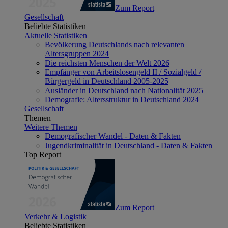
Zum Report
Gesellschaft
Beliebte Statistiken
Aktuelle Statistiken
Bevölkerung Deutschlands nach relevanten
Altersgruppen 2024
Die reichsten Menschen der Welt 2026
Empfänger von Arbeitslosengeld II / Sozialgeld /
Bürgergeld in Deutschland 2005-2025
Ausländer in Deutschland nach Nationalität 2025
Demografie: Altersstruktur in Deutschland 2024
Gesellschaft
Themen
Weitere Themen
Demografischer Wandel - Daten & Fakten
Jugendkriminalität in Deutschland - Daten & Fakten
Top Report
Zum Report
Verkehr & Logistik
Beliebte Statistiken