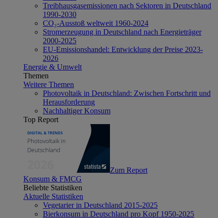
Treibhausgasemissionen nach Sektoren in Deutschland
1990-2030
CO₂-Ausstoß weltweit 1960-2024
Stromerzeugung in Deutschland nach Energieträger
2000-2025
EU-Emissionshandel: Entwicklung der Preise 2023-
2026
Energie & Umwelt
Themen
Weitere Themen
Photovoltaik in Deutschland: Zwischen Fortschritt und
Herausforderung
Nachhaltiger Konsum
Top Report
Zum Report
Konsum & FMCG
Beliebte Statistiken
Aktuelle Statistiken
Vegetarier in Deutschland 2015-2025
Bierkonsum in Deutschland pro Kopf 1950-2025