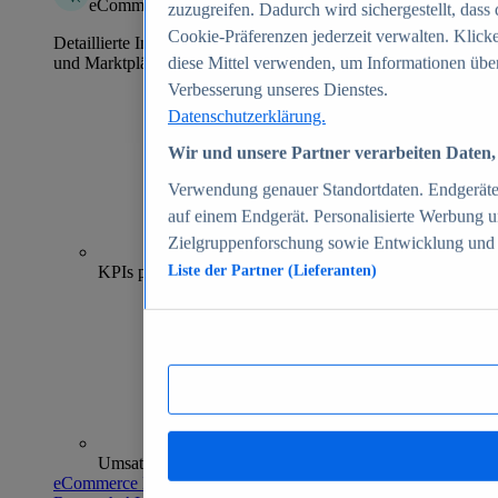
eCommerce Insights
zuzugreifen. Dadurch wird sichergestellt, dass 
Cookie-Präferenzen jederzeit verwalten. Klick
Detaillierte Informationen zu mehr als 39.000 Online-Shops
und Marktplätzen
diese Mittel verwenden, um Informationen über
Verbesserung unseres Dienstes.
Datenschutzerklärung.
Wir und unsere Partner verarbeiten Daten, 
Verwendung genauer Standortdaten. Endgeräteei
auf einem Endgerät. Personalisierte Werbung 
Zielgruppenforschung sowie Entwicklung und
70+
KPIs pro Shop
Liste der Partner (Lieferanten)
Umsatzanalysen und -prognosen
eCommerce Insights entdecken