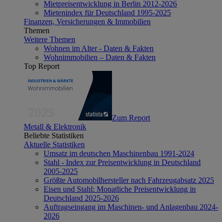
Mietpreisentwicklung in Berlin 2012-2026
Mietenindex für Deutschland 1995-2025
Finanzen, Versicherungen & Immobilien
Themen
Weitere Themen
Wohnen im Alter - Daten & Fakten
Wohnimmobilien – Daten & Fakten
Top Report
Zum Report
Metall & Elektronik
Beliebte Statistiken
Aktuelle Statistiken
Umsatz im deutschen Maschinenbau 1991-2024
Stahl - Index zur Preisentwicklung in Deutschland
2005-2025
Größte Automobilhersteller nach Fahrzeugabsatz 2025
Eisen und Stahl: Monatliche Preisentwicklung in
Deutschland 2025-2026
Auftragseingang im Maschinen- und Anlagenbau 2024-
2026