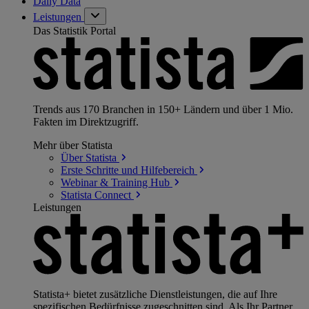
Daily Data
Leistungen
Das Statistik Portal
Trends aus 170 Branchen in 150+ Ländern und über 1 Mio.
Fakten im Direktzugriff.
Mehr über Statista
Über
Statista
Erste Schritte und
Hilfebereich
Webinar & Training
Hub
Statista
Connect
Leistungen
Statista+ bietet zusätzliche Dienstleistungen, die auf Ihre
spezifischen Bedürfnisse zugeschnitten sind. Als Ihr Partner