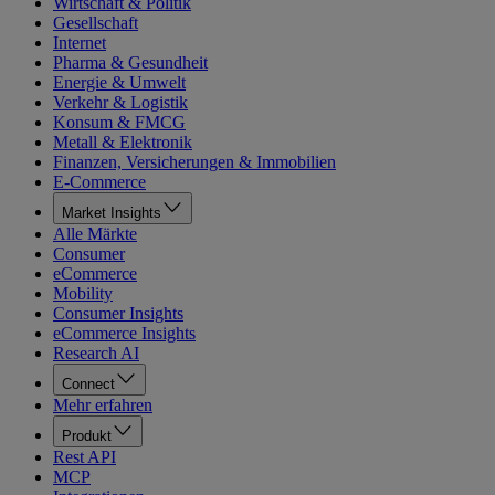
Wirtschaft & Politik
Gesellschaft
Internet
Pharma & Gesundheit
Energie & Umwelt
Verkehr & Logistik
Konsum & FMCG
Metall & Elektronik
Finanzen, Versicherungen & Immobilien
E-Commerce
Market Insights
Alle Märkte
Consumer
eCommerce
Mobility
Consumer Insights
eCommerce Insights
Research AI
Connect
Mehr erfahren
Produkt
Rest API
MCP