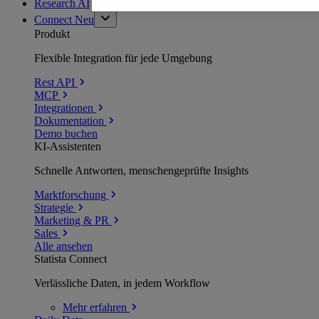
Research AI
Connect
Neu
Produkt
Flexible Integration für jede Umgebung
Rest API
MCP
Integrationen
Dokumentation
Demo buchen
KI-Assistenten
Schnelle Antworten, menschengeprüfte Insights
Marktforschung
Strategie
Marketing & PR
Sales
Alle ansehen
Statista Connect
Verlässliche Daten, in jedem Workflow
Mehr
erfahren