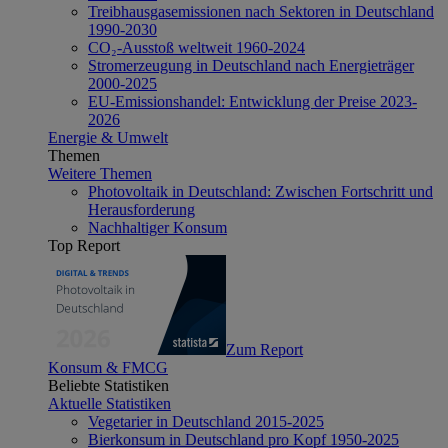
Treibhausgasemissionen nach Sektoren in Deutschland
1990-2030
CO₂-Ausstoß weltweit 1960-2024
Stromerzeugung in Deutschland nach Energieträger
2000-2025
EU-Emissionshandel: Entwicklung der Preise 2023-
2026
Energie & Umwelt
Themen
Weitere Themen
Photovoltaik in Deutschland: Zwischen Fortschritt und
Herausforderung
Nachhaltiger Konsum
Top Report
Zum Report
Konsum & FMCG
Beliebte Statistiken
Aktuelle Statistiken
Vegetarier in Deutschland 2015-2025
Bierkonsum in Deutschland pro Kopf 1950-2025