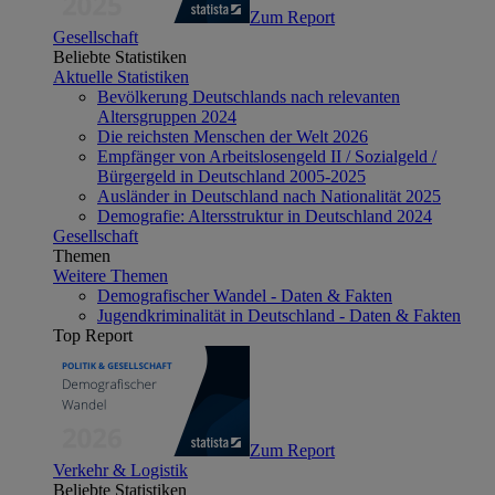
Zum Report
Gesellschaft
Beliebte Statistiken
Aktuelle Statistiken
Bevölkerung Deutschlands nach relevanten
Altersgruppen 2024
Die reichsten Menschen der Welt 2026
Empfänger von Arbeitslosengeld II / Sozialgeld /
Bürgergeld in Deutschland 2005-2025
Ausländer in Deutschland nach Nationalität 2025
Demografie: Altersstruktur in Deutschland 2024
Gesellschaft
Themen
Weitere Themen
Demografischer Wandel - Daten & Fakten
Jugendkriminalität in Deutschland - Daten & Fakten
Top Report
Zum Report
Verkehr & Logistik
Beliebte Statistiken