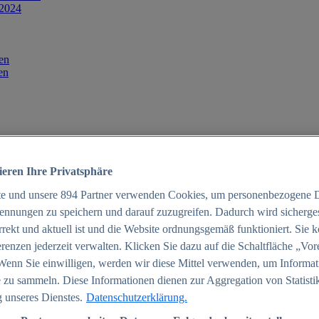
 2024
en
en
ieren Ihre Privatsphäre
te und unsere
894
Partner verwenden Cookies, um personenbezogene 
ennungen zu speichern und darauf zuzugreifen. Dadurch wird sichergest
orrekt und aktuell ist und die Website ordnungsgemäß funktioniert. Sie 
025
renzen jederzeit verwalten. Klicken Sie dazu auf die Schaltfläche „Vor
schland 2025
Wenn Sie einwilligen, werden wir diese Mittel verwenden, um Informat
 zu sammeln. Diese Informationen dienen zur Aggregation von Statisti
 unseres Dienstes.
Datenschutzerklärung.