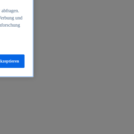
 abfragen.
 Werbung und
nforschung
akzeptieren