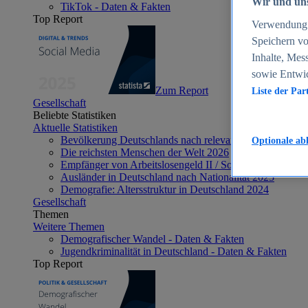
Wir und uns
TikTok - Daten & Fakten
Top Report
Verwendung g
Speichern vo
Inhalte, Mes
sowie Entwi
Zum Report
Liste der Par
Gesellschaft
Beliebte Statistiken
Aktuelle Statistiken
Bevölkerung Deutschlands nach relevanten Altersgrupp
Optionale ab
Die reichsten Menschen der Welt 2026
Empfänger von Arbeitslosengeld II / Sozialgeld / Bürge
Ausländer in Deutschland nach Nationalität 2025
Demografie: Altersstruktur in Deutschland 2024
Gesellschaft
Themen
Weitere Themen
Demografischer Wandel - Daten & Fakten
Jugendkriminalität in Deutschland - Daten & Fakten
Top Report