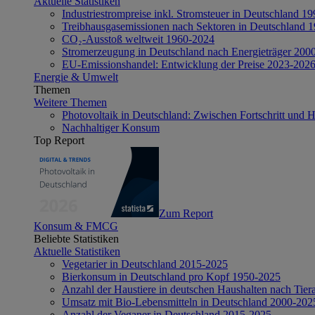
Aktuelle Statistiken
Industriestrompreise inkl. Stromsteuer in Deutschland 1
Treibhausgasemissionen nach Sektoren in Deutschland 
CO₂-Ausstoß weltweit 1960-2024
Stromerzeugung in Deutschland nach Energieträger 200
EU-Emissionshandel: Entwicklung der Preise 2023-202
Energie & Umwelt
Themen
Weitere Themen
Photovoltaik in Deutschland: Zwischen Fortschritt und 
Nachhaltiger Konsum
Top Report
Zum Report
Konsum & FMCG
Beliebte Statistiken
Aktuelle Statistiken
Vegetarier in Deutschland 2015-2025
Bierkonsum in Deutschland pro Kopf 1950-2025
Anzahl der Haustiere in deutschen Haushalten nach Tier
Umsatz mit Bio-Lebensmitteln in Deutschland 2000-202
Anzahl der Veganer in Deutschland 2015-2025