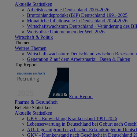
Aktuelle Statistiken
Arbeitslosenquote Deutschland 2005-2026
Bruttoinlandsprodukt (BIP) Deutschland 1991-2025
Monatliche Inflationsrate in Deutschland 2024-2026
Wirtschaftswachstum Deutschland - Veränderung des B
Wertvollste Unternehmen der Welt 2026
Wirtschaft & Politik
Themen
Weitere Themen
Wirtschaftswachstum: Deutschland zwischen Rezession 
Generation Z auf dem Arbeitsmarkt - Daten & Fakten
Top Report
Zum Report
Pharma & Gesundheit
Beliebte Statistiken
Aktuelle Statistiken
GKV - Entwicklung Krankenstand 1991-2026
Lebenserwartung in Deutschland bei Geburt nach Gesch
AU-Tage aufgrund psychischer Erkrankungen in Deutsc
GKV - Krankenstand nach Geschlecht in Deutschland 