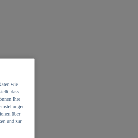
Daten wie
ellt, dass
können Ihre
einstellungen
ionen über
ken und zur