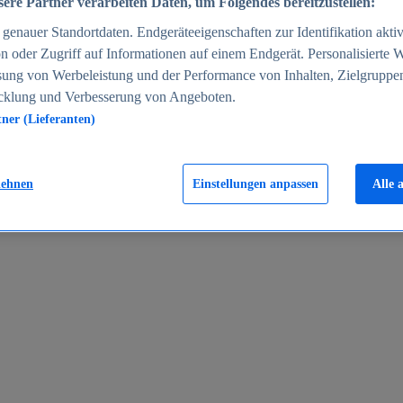
ere Partner verarbeiten Daten, um Folgendes bereitzustellen:
enauer Standortdaten. Endgeräteeigenschaften zur Identifikation aktiv
n oder Zugriff auf Informationen auf einem Endgerät. Personalisierte
sung von Werbeleistung und der Performance von Inhalten, Zielgruppe
cklung und Verbesserung von Angeboten.
tner (Lieferanten)
en 2024
lehnen
Einstellungen anpassen
Alle 
rgeld in Deutschland 2005-2025