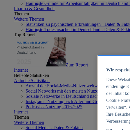
Häufigste Gründe für Arbeitsunfähigkeit in Deutschland
Pharma & Gesundheit
Themen
Weitere Themen
Statistiken zu psychischen Erkrankungen - Daten & Fakt
Häufigste Todesursachen in Deutschland - Daten & Fakt
Top Report
Zum Report
Wir respekt
Internet
Beliebte Statistiken
Diese Websi
Aktuelle Statistiken
Anzahl der Social-Media-Nutzer weltweit 2012-2025
eindeutige K
Social Networks mit den meisten Nutzern weltweit 2025
der Inhalt k
Soziale Netzwerke in Deutschland nach Generationen 2
Cookie-Präfe
Instagram - Nutzung nach Alter und Geschlecht in Deut
Podcasts - Nutzung 2016-2025
verwalten“. 
Internet
Ihre Besuche
Themen
Verbesserung
Weitere Themen
Social Media - Daten & Fakten