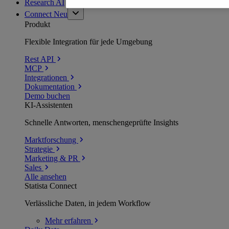
Research AI
Connect
Neu
Produkt
Flexible Integration für jede Umgebung
Rest API
MCP
Integrationen
Dokumentation
Demo buchen
KI-Assistenten
Schnelle Antworten, menschengeprüfte Insights
Marktforschung
Strategie
Marketing & PR
Sales
Alle ansehen
Statista Connect
Verlässliche Daten, in jedem Workflow
Mehr
erfahren