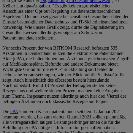
sind große Fans der
Digitalisierung im Gesundheitswesen
", so
Kelber laut dpa-Angaben. "Es gibt keinen grundsätzlichen
Ausschluss einer Opt-out-Regelung aus datenschutzrechtlichen
Aspekten." Dennoch sei gerade bei sensiblen Gesundheitsdaten der
Einsatz bestmöglicher Datenschutz- und IT-Sicherheitsmaßnahmen
notwendig. Wie unsere Grafik zeigt, dürfte die Digitalisierung im
Gesundheitswesen allerdings weniger am Schutz von
Patient:innendaten scheitern.
Nur sechs Prozent der von BITKOM Research befragten 535
Ärzt:innen in Deutschland nutzen die elektronische Patient:innen-
Akte (ePA), die Patient:innen und Ärzt:innen gleichermaßen Zugriff
auf Medikationspläne, Befunde und andere Dokumente bietet.
Wichtigste Grund für die ePA-Zurückhaltung sind fehlende
technische Voraussetzungen, wie der Blick auf die Statista-Grafik
zeigt. Auch hinsichtlich des eRezepts besteht hierzulande
Nachholbedarf. Rund 13 Prozent der Befragten stellen keine
Rezepte aus und weitere sieben Prozent machen keine Angaben
zum Thema. Insgesamt nutzen allerdings auch hier drei Viertel der
befragten Ärzt:innen noch klassische Rezepte auf Papier.
Die
ePA
kann von Kassenpatient:innen seit dem 1. Januar 2021
beantragt werden, bis zum vierten Quartal 2021 sollten planmäßig
alle vertragsärztlich tätigen Leistungserbringer:innen die für die
Befüllung der ePA nötige IT-Infrastruktur geschaffen haben.
Berichten von Zeitungen der Funke Mediengruppe zufolge nutzen