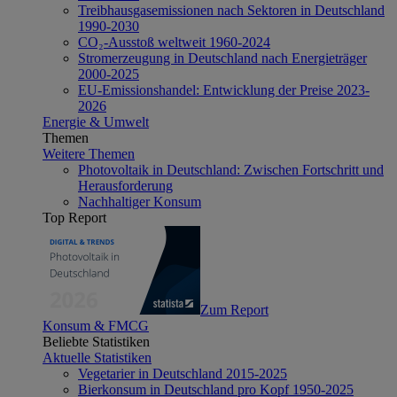
Treibhausgasemissionen nach Sektoren in Deutschland
1990-2030
CO₂-Ausstoß weltweit 1960-2024
Stromerzeugung in Deutschland nach Energieträger
2000-2025
EU-Emissionshandel: Entwicklung der Preise 2023-
2026
Energie & Umwelt
Themen
Weitere Themen
Photovoltaik in Deutschland: Zwischen Fortschritt und
Herausforderung
Nachhaltiger Konsum
Top Report
Zum Report
Konsum & FMCG
Beliebte Statistiken
Aktuelle Statistiken
Vegetarier in Deutschland 2015-2025
Bierkonsum in Deutschland pro Kopf 1950-2025