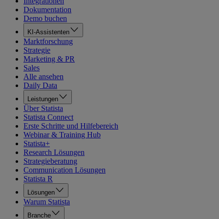
Integrationen
Dokumentation
Demo buchen
KI-Assistenten
Marktforschung
Strategie
Marketing & PR
Sales
Alle ansehen
Daily Data
Leistungen
Über Statista
Statista Connect
Erste Schritte und Hilfebereich
Webinar & Training Hub
Statista+
Research Lösungen
Strategieberatung
Communication Lösungen
Statista R
Lösungen
Warum Statista
Branche