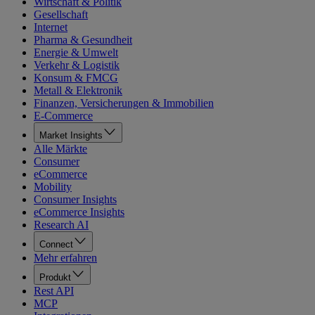
Wirtschaft & Politik
Gesellschaft
Internet
Pharma & Gesundheit
Energie & Umwelt
Verkehr & Logistik
Konsum & FMCG
Metall & Elektronik
Finanzen, Versicherungen & Immobilien
E-Commerce
Market Insights
Alle Märkte
Consumer
eCommerce
Mobility
Consumer Insights
eCommerce Insights
Research AI
Connect
Mehr erfahren
Produkt
Rest API
MCP