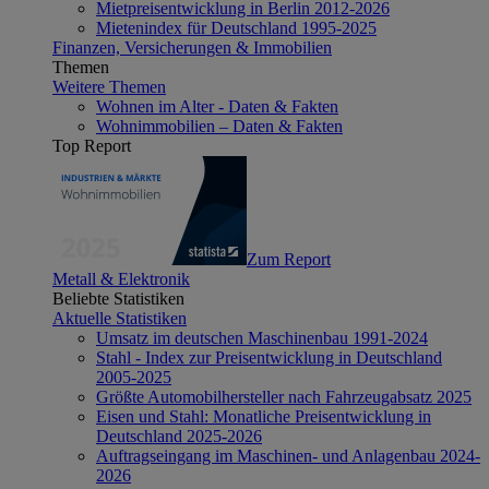
Mietpreisentwicklung in Berlin 2012-2026
Mietenindex für Deutschland 1995-2025
Finanzen, Versicherungen & Immobilien
Themen
Weitere Themen
Wohnen im Alter - Daten & Fakten
Wohnimmobilien – Daten & Fakten
Top Report
Zum Report
Metall & Elektronik
Beliebte Statistiken
Aktuelle Statistiken
Umsatz im deutschen Maschinenbau 1991-2024
Stahl - Index zur Preisentwicklung in Deutschland
2005-2025
Größte Automobilhersteller nach Fahrzeugabsatz 2025
Eisen und Stahl: Monatliche Preisentwicklung in
Deutschland 2025-2026
Auftragseingang im Maschinen- und Anlagenbau 2024-
2026