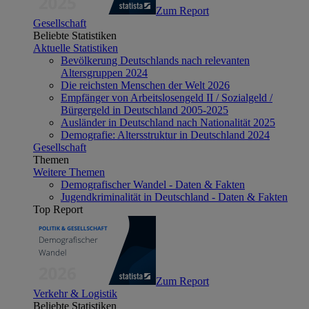
Zum Report
Gesellschaft
Beliebte Statistiken
Aktuelle Statistiken
Bevölkerung Deutschlands nach relevanten
Altersgruppen 2024
Die reichsten Menschen der Welt 2026
Empfänger von Arbeitslosengeld II / Sozialgeld /
Bürgergeld in Deutschland 2005-2025
Ausländer in Deutschland nach Nationalität 2025
Demografie: Altersstruktur in Deutschland 2024
Gesellschaft
Themen
Weitere Themen
Demografischer Wandel - Daten & Fakten
Jugendkriminalität in Deutschland - Daten & Fakten
Top Report
Zum Report
Verkehr & Logistik
Beliebte Statistiken