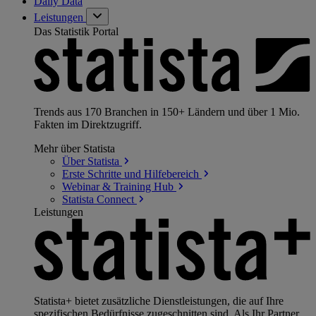
Daily Data
Leistungen
Das Statistik Portal
Trends aus 170 Branchen in 150+ Ländern und über 1 Mio.
Fakten im Direktzugriff.
Mehr über Statista
Über
Statista
Erste Schritte und
Hilfebereich
Webinar & Training
Hub
Statista
Connect
Leistungen
Statista+ bietet zusätzliche Dienstleistungen, die auf Ihre
spezifischen Bedürfnisse zugeschnitten sind. Als Ihr Partner