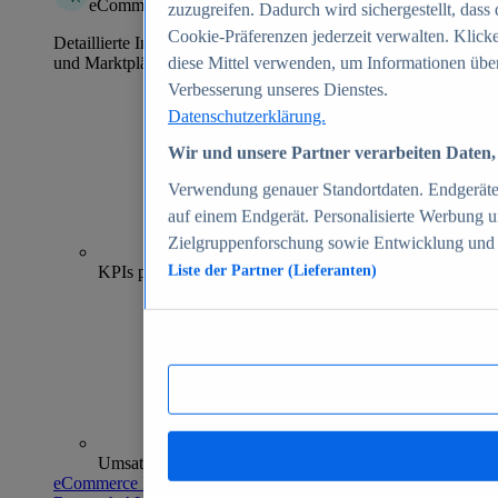
eCommerce Insights
zuzugreifen. Dadurch wird sichergestellt, dass 
Cookie-Präferenzen jederzeit verwalten. Klick
Detaillierte Informationen zu mehr als 39.000 Online-Shops
und Marktplätzen
diese Mittel verwenden, um Informationen über
Verbesserung unseres Dienstes.
Datenschutzerklärung.
Wir und unsere Partner verarbeiten Daten, 
Verwendung genauer Standortdaten. Endgeräteei
auf einem Endgerät. Personalisierte Werbung 
Zielgruppenforschung sowie Entwicklung und
70+
KPIs pro Shop
Liste der Partner (Lieferanten)
Umsatzanalysen und -prognosen
eCommerce Insights entdecken