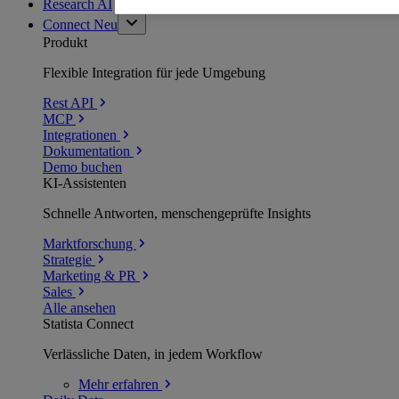
Research AI
Connect
Neu
Produkt
Flexible Integration für jede Umgebung
Rest API
MCP
Integrationen
Dokumentation
Demo buchen
KI-Assistenten
Schnelle Antworten, menschengeprüfte Insights
Marktforschung
Strategie
Marketing & PR
Sales
Alle ansehen
Statista Connect
Verlässliche Daten, in jedem Workflow
Mehr
erfahren