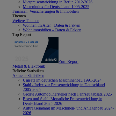
Mietpreisentwicklung in Berlin 2012-2026
Mietenindex für Deutschland 1995-2025
Finanzen, Versicherungen & Immobilien
Themen
Weitere Themen
Wohnen im Alter - Daten & Fakten
Wohnimmobilien – Daten & Fakten
Top Report
Zum Report
Metall & Elektronik
Beliebte Statistiken
Aktuelle Statistiken
Umsatz im deutschen Maschinenbau 1991-2024
Stahl - Index zur Preisentwicklung in Deutschland
2005-2025
Größte Automobilhersteller nach Fahrzeugabsatz 2025
Eisen und Stahl: Monatliche Preisentwicklung in
Deutschland 2025-2026
Auftragseingang im Maschinen- und Anlagenbau 2024-
2026