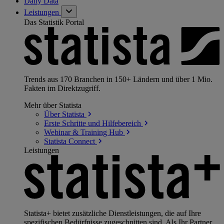
Daily Data
Leistungen
Das Statistik Portal
Trends aus 170 Branchen in 150+ Ländern und über 1 Mio.
Fakten im Direktzugriff.
Mehr über Statista
Über
Statista
Erste Schritte und
Hilfebereich
Webinar & Training
Hub
Statista
Connect
Leistungen
Statista+ bietet zusätzliche Dienstleistungen, die auf Ihre
spezifischen Bedürfnisse zugeschnitten sind. Als Ihr Partner