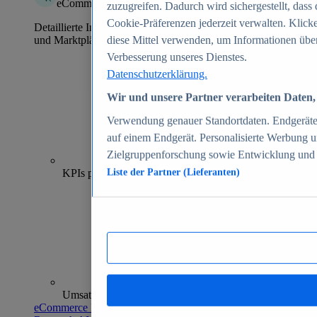
eCommerce Insights
zuzugreifen. Dadurch wird sichergestellt, dass 
Cookie-Präferenzen jederzeit verwalten. Klick
Detaillierte Informationen zu mehr als 39.000 Online-Shops
und Marktplätzen
diese Mittel verwenden, um Informationen über
Verbesserung unseres Dienstes.
Datenschutzerklärung.
Wir und unsere Partner verarbeiten Daten, 
Verwendung genauer Standortdaten. Endgeräteei
auf einem Endgerät. Personalisierte Werbung 
Zielgruppenforschung sowie Entwicklung und
70+
KPIs pro Shop
Liste der Partner (Lieferanten)
Umsatzanalysen und -prognosen
eCommerce Insights entdecken