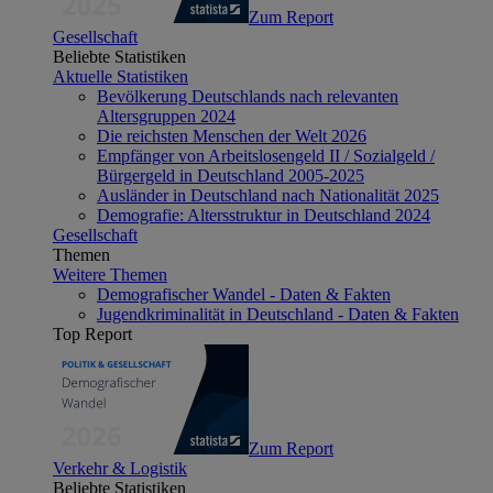
Zum Report
Gesellschaft
Beliebte Statistiken
Aktuelle Statistiken
Bevölkerung Deutschlands nach relevanten
Altersgruppen 2024
Die reichsten Menschen der Welt 2026
Empfänger von Arbeitslosengeld II / Sozialgeld /
Bürgergeld in Deutschland 2005-2025
Ausländer in Deutschland nach Nationalität 2025
Demografie: Altersstruktur in Deutschland 2024
Gesellschaft
Themen
Weitere Themen
Demografischer Wandel - Daten & Fakten
Jugendkriminalität in Deutschland - Daten & Fakten
Top Report
Zum Report
Verkehr & Logistik
Beliebte Statistiken