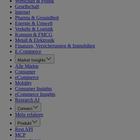
Wirtschaft & Politik
Gesellschaft
Internet
Pharma & Gesundheit
Energie & Umwelt
Verkehr & Logistik
Konsum & FMCG
Metall & Elektronik
Finanzen, Versicherungen & Immobilien
E-Commerce
Market Insights
Alle Märkte
Consumer
eCommerce
Mobility
Consumer Insights
eCommerce Insights
Research AI
Connect
Mehr erfahren
Produkt
Rest API
MCP