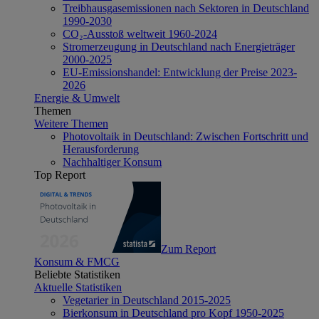
Treibhausgasemissionen nach Sektoren in Deutschland
1990-2030
CO₂-Ausstoß weltweit 1960-2024
Stromerzeugung in Deutschland nach Energieträger
2000-2025
EU-Emissionshandel: Entwicklung der Preise 2023-
2026
Energie & Umwelt
Themen
Weitere Themen
Photovoltaik in Deutschland: Zwischen Fortschritt und
Herausforderung
Nachhaltiger Konsum
Top Report
Zum Report
Konsum & FMCG
Beliebte Statistiken
Aktuelle Statistiken
Vegetarier in Deutschland 2015-2025
Bierkonsum in Deutschland pro Kopf 1950-2025