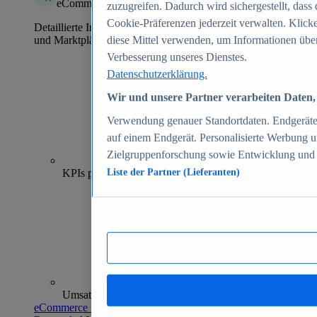
eCommerce Insights
zuzugreifen. Dadurch wird sichergestellt, dass 
Cookie-Präferenzen jederzeit verwalten. Klick
Detaillierte Informationen zu mehr als 39.000 Online-Shops
und Marktplätzen
diese Mittel verwenden, um Informationen über
Verbesserung unseres Dienstes.
Datenschutzerklärung.
Wir und unsere Partner verarbeiten Daten, 
Verwendung genauer Standortdaten. Endgeräteei
auf einem Endgerät. Personalisierte Werbung 
Zielgruppenforschung sowie Entwicklung und
70+
KPIs pro Shop
Liste der Partner (Lieferanten)
Umsatzanalysen und -prognosen
eCommerce Insights entdecken