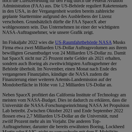
noch die Lizenzerteilung für den Flug durch die Federal Aviation
Administration (FAA) aus. Die US-Behörde reguliert Raketenstarts
in den USA, in der Vergangenheit wurden bereits zahlreiche
geplante Starttermine aufgrund des Ausbleibens der Lizenz
verschoben. Grundsätzlich dürfte die FAA SpaceX aber
wohlgesonnen sein. Das Unternehmen ist einer der wichtigsten
NASA-Auftragsnehmer, wie unsere Grafik zeigt.
Im Fiskaljahr 2022 wies die
US-Raumfahrtbehörde NASA
Musks
Firma etwa zwei Milliarden US-Dollar Auftragsvolumen aus ihrem
bewilligten Gesamtbudget von 24 Milliarden US-Dollar zu. Damit
hat SpaceX nicht nur 25 Prozent mehr Gelder als 2021 erhalten,
sondern auch Boeing als zweitwichtigsten Auftragnehmer der
Behörde überholt. Im November, einen Monat nach Ende des
vergangenen Finanzjahrs, kündigte die NASA zudem die
Finanzierung einer weiteren Artemis-Landemission auf der
Mondoberfläche in Höhe von 1,2 Milliarden US-Dollar an.
Neben SpaceX profitiert das California Institute of Technology am
meisten vom NASA-Budget. Dies ist dadurch zu erklären, dass die
Universität die NASA-Forschungseinrichtung NASA Jet Propulsion
Lab betreibt. Zwischen Oktober 2021 und Ende September 2022
flossen etwa 2,7 Milliarden US-Dollar an die Universität, rund
zwölf Prozent mehr als im Vorjahr. Die anderen Top-
Auftragnehmer, darunter die bereits erwähnten Boeing, Lockheed
Martin oder SAIC, nicht zu verwechseln mit dem E-Mobilitäts-