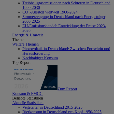
Treibhausgasemissionen nach Sektoren in Deutschland
1990-2030
CO₂-Ausstoß weltweit 1960-2024
Stromerzeugung in Deutschland nach Energieträger
2000-2025
EU-Emissionshandel: Entwicklung der Preise 2023-
2026
Energie & Umwelt
Themen
Weitere Themen
Photovoltaik in Deutschland: Zwischen Fortschritt und
Herausforderung
Nachhaltiger Konsum
Top Report
Zum Report
Konsum & FMCG
Beliebte Statistiken
Aktuelle Statistiken
Vegetarier in Deutschland 2015-2025
Bierkonsum in Deutschland pro Kopf 1950-2025