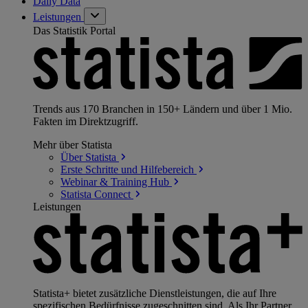
Daily Data
Leistungen
Das Statistik Portal
Trends aus 170 Branchen in 150+ Ländern und über 1 Mio.
Fakten im Direktzugriff.
Mehr über Statista
Über
Statista
Erste Schritte und
Hilfebereich
Webinar & Training
Hub
Statista
Connect
Leistungen
Statista+ bietet zusätzliche Dienstleistungen, die auf Ihre
spezifischen Bedürfnisse zugeschnitten sind. Als Ihr Partner