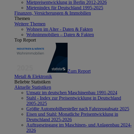
Mietpreisentwicklung in Berlin 2012-2026
Mietenindex für Deutschland 1995-2025
Finanzen, Versicherungen & Immobilien
Themen
Weitere Themen
Wohnen im Alter - Daten & Fakten
Wohnimmobilien – Daten & Fakten
Top Report
Zum Report
Metall & Elektronik
Beliebte Statistiken
Aktuelle Statistiken
Umsatz im deutschen Maschinenbau 1991-2024
Stahl - Index zur Preisentwicklung in Deutschland
2005-2025
Größte Automobilhersteller nach Fahrzeugabsatz 2025
Eisen und Stahl: Monatliche Preisentwicklung in
Deutschland 2025-2026
Auftragseingang im Maschinen- und Anlagenbau 2024-
2026