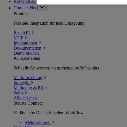
Research AI
Connect
Neu
Produkt
Flexible Integration für jede Umgebung
Rest API
MCP
Integrationen
Dokumentation
Demo buchen
KI-Assistenten
Schnelle Antworten, menschengeprüfte Insights
Marktforschung
Strategie
Marketing & PR
Sales
Alle ansehen
Statista Connect
Verlässliche Daten, in jedem Workflow
Mehr
erfahren