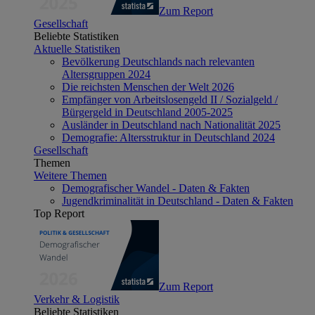
Zum Report
Gesellschaft
Beliebte Statistiken
Aktuelle Statistiken
Bevölkerung Deutschlands nach relevanten
Altersgruppen 2024
Die reichsten Menschen der Welt 2026
Empfänger von Arbeitslosengeld II / Sozialgeld /
Bürgergeld in Deutschland 2005-2025
Ausländer in Deutschland nach Nationalität 2025
Demografie: Altersstruktur in Deutschland 2024
Gesellschaft
Themen
Weitere Themen
Demografischer Wandel - Daten & Fakten
Jugendkriminalität in Deutschland - Daten & Fakten
Top Report
Zum Report
Verkehr & Logistik
Beliebte Statistiken