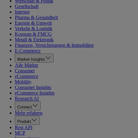
Wirtschaft & Politik
Gesellschaft
Internet
Pharma & Gesundheit
Energie & Umwelt
Verkehr & Logistik
Konsum & FMCG
Metall & Elektronik
Finanzen, Versicherungen & Immobilien
E-Commerce
Market Insights
Alle Märkte
Consumer
eCommerce
Mobility
Consumer Insights
eCommerce Insights
Research AI
Connect
Mehr erfahren
Produkt
Rest API
MCP