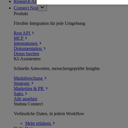
Research AI
Connect
Neu
Produkt
Flexible Integration für jede Umgebung
Rest API
MCP
Integrationen
Dokumentation
Demo buchen
KI-Assistenten
Schnelle Antworten, menschengeprüfte Insights
Marktforschung
Strategie
Marketing & PR
Sales
Alle ansehen
Statista Connect
Verlässliche Daten, in jedem Workflow
Mehr
erfahren