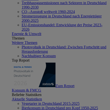
Treibhausgasemissionen nach Sektoren in Deutschland
1990-2030
CO₂-Ausstoß weltweit 1960-2024
Stromerzeugung in Deutschland nach Energieträger
2000-2025
EU-Emissionshandel: Entwicklung der Preise 2023-
2026
Energie & Umwelt
Themen
Weitere Themen
Photovoltaik in Deutschland: Zwischen Fortschritt und
Herausforderung
Nachhaltiger Konsum
Top Report
Zum Report
Konsum & FMCG
Beliebte Statistiken
Aktuelle Statistiken
Vegetarier in Deutschland 2015-2025
Bierkonsum in Deutschland pro Kopf 1950-2025