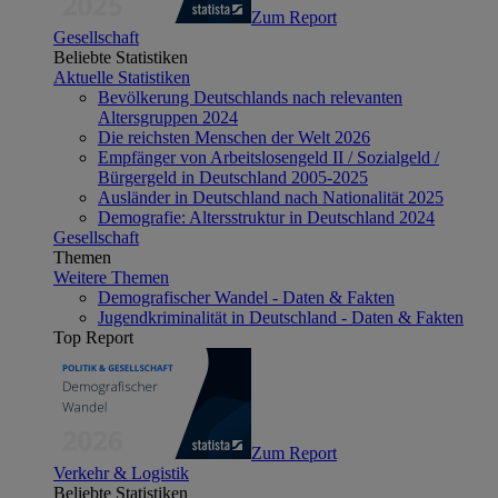
Zum Report
Gesellschaft
Beliebte Statistiken
Aktuelle Statistiken
Bevölkerung Deutschlands nach relevanten
Altersgruppen 2024
Die reichsten Menschen der Welt 2026
Empfänger von Arbeitslosengeld II / Sozialgeld /
Bürgergeld in Deutschland 2005-2025
Ausländer in Deutschland nach Nationalität 2025
Demografie: Altersstruktur in Deutschland 2024
Gesellschaft
Themen
Weitere Themen
Demografischer Wandel - Daten & Fakten
Jugendkriminalität in Deutschland - Daten & Fakten
Top Report
Zum Report
Verkehr & Logistik
Beliebte Statistiken