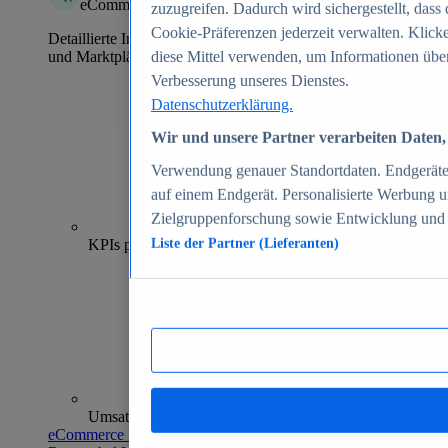
eCommerce Insights
zuzugreifen. Dadurch wird sichergestellt, dass 
Cookie-Präferenzen jederzeit verwalten. Klick
Detaillierte Informationen zu mehr als 39.000 Online-Shops
und Marktplätzen
diese Mittel verwenden, um Informationen über
Verbesserung unseres Dienstes.
Datenschutzerklärung.
Wir und unsere Partner verarbeiten Daten, 
Verwendung genauer Standortdaten. Endgeräteei
auf einem Endgerät. Personalisierte Werbung 
Zielgruppenforschung sowie Entwicklung und
70+
KPIs pro Shop
Liste der Partner (Lieferanten)
Umsatzanalysen und -prognosen
eCommerce Insights entdecken