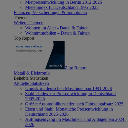
Mietpreisentwicklung in Berlin 2012-2026
Mietenindex für Deutschland 1995-2025
Finanzen, Versicherungen & Immobilien
Themen
Weitere Themen
Wohnen im Alter - Daten & Fakten
Wohnimmobilien – Daten & Fakten
Top Report
Zum Report
Metall & Elektronik
Beliebte Statistiken
Aktuelle Statistiken
Umsatz im deutschen Maschinenbau 1991-2024
Stahl - Index zur Preisentwicklung in Deutschland
2005-2025
Größte Automobilhersteller nach Fahrzeugabsatz 2025
Eisen und Stahl: Monatliche Preisentwicklung in
Deutschland 2025-2026
Auftragseingang im Maschinen- und Anlagenbau 2024-
2026