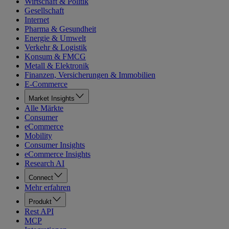
Wirtschaft & Politik
Gesellschaft
Internet
Pharma & Gesundheit
Energie & Umwelt
Verkehr & Logistik
Konsum & FMCG
Metall & Elektronik
Finanzen, Versicherungen & Immobilien
E-Commerce
Market Insights
Alle Märkte
Consumer
eCommerce
Mobility
Consumer Insights
eCommerce Insights
Research AI
Connect
Mehr erfahren
Produkt
Rest API
MCP