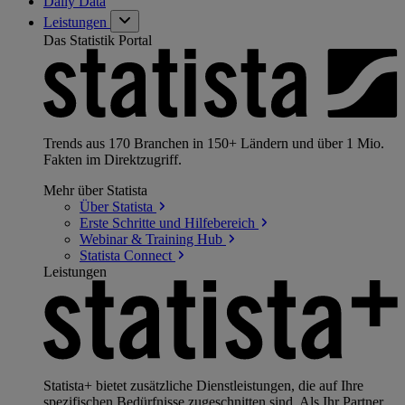
Daily Data
Leistungen
Das Statistik Portal
Trends aus 170 Branchen in 150+ Ländern und über 1 Mio.
Fakten im Direktzugriff.
Mehr über Statista
Über
Statista
Erste Schritte und
Hilfebereich
Webinar & Training
Hub
Statista
Connect
Leistungen
Statista+ bietet zusätzliche Dienstleistungen, die auf Ihre
spezifischen Bedürfnisse zugeschnitten sind. Als Ihr Partner