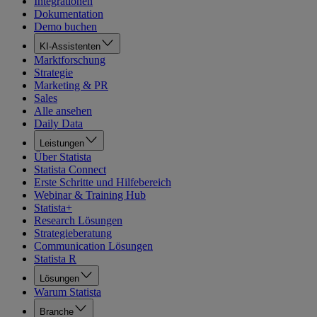
Integrationen
Dokumentation
Demo buchen
KI-Assistenten
Marktforschung
Strategie
Marketing & PR
Sales
Alle ansehen
Daily Data
Leistungen
Über Statista
Statista Connect
Erste Schritte und Hilfebereich
Webinar & Training Hub
Statista+
Research Lösungen
Strategieberatung
Communication Lösungen
Statista R
Lösungen
Warum Statista
Branche