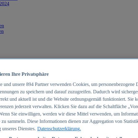
 2024
en
en
ieren Ihre Privatsphäre
te und unsere
894
Partner verwenden Cookies, um personenbezogene 
ennungen zu speichern und darauf zuzugreifen. Dadurch wird sichergest
orrekt und aktuell ist und die Website ordnungsgemäß funktioniert. Sie 
025
renzen jederzeit verwalten. Klicken Sie dazu auf die Schaltfläche „Vor
schland 2025
Wenn Sie einwilligen, werden wir diese Mittel verwenden, um Informat
 zu sammeln. Diese Informationen dienen zur Aggregation von Statisti
 unseres Dienstes.
Datenschutzerklärung.