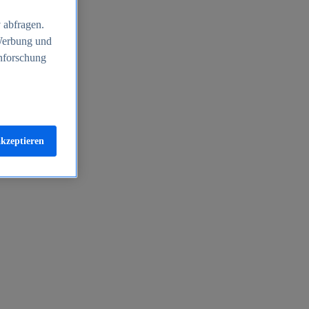
 abfragen.
 Werbung und
nforschung
akzeptieren