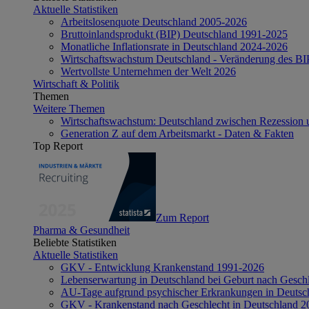
Aktuelle Statistiken
Arbeitslosenquote Deutschland 2005-2026
Bruttoinlandsprodukt (BIP) Deutschland 1991-2025
Monatliche Inflationsrate in Deutschland 2024-2026
Wirtschaftswachstum Deutschland - Veränderung des B
Wertvollste Unternehmen der Welt 2026
Wirtschaft & Politik
Themen
Weitere Themen
Wirtschaftswachstum: Deutschland zwischen Rezession 
Generation Z auf dem Arbeitsmarkt - Daten & Fakten
Top Report
Zum Report
Pharma & Gesundheit
Beliebte Statistiken
Aktuelle Statistiken
GKV - Entwicklung Krankenstand 1991-2026
Lebenserwartung in Deutschland bei Geburt nach Gesch
AU-Tage aufgrund psychischer Erkrankungen in Deutsc
GKV - Krankenstand nach Geschlecht in Deutschland 