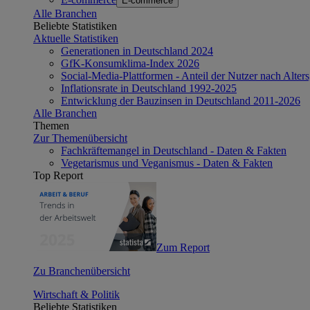
E-commerce
Alle Branchen
Beliebte Statistiken
Aktuelle Statistiken
Generationen in Deutschland 2024
GfK-Konsumklima-Index 2026
Social-Media-Plattformen - Anteil der Nutzer nach Alte
Inflationsrate in Deutschland 1992-2025
Entwicklung der Bauzinsen in Deutschland 2011-2026
Alle Branchen
Themen
Zur Themenübersicht
Fachkräftemangel in Deutschland - Daten & Fakten
Vegetarismus und Veganismus - Daten & Fakten
Top Report
Zum Report
Zu Branchenübersicht
Wirtschaft & Politik
Beliebte Statistiken