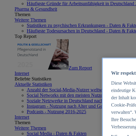
Häufigste Gründe für Arbeitsunfähigkeit in Deutschland
Pharma & Gesundheit
Themen
Weitere Themen
Statistiken zu psychischen Erkrankungen - Daten & Fakt
Häufigste Todesursachen in Deutschland - Daten & Fakt
Top Report
Zum Report
Wir respekt
Internet
Beliebte Statistiken
Diese Websi
Aktuelle Statistiken
Anzahl der Social-Media-Nutzer weltweit 2012-2025
eindeutige K
Social Networks mit den meisten Nutzern weltweit 2025
der Inhalt k
Soziale Netzwerke in Deutschland nach Generationen 2
Cookie-Präfe
Instagram - Nutzung nach Alter und Geschlecht in Deut
Podcasts - Nutzung 2016-2025
verwalten“. 
Internet
Ihre Besuche
Themen
Verbesserung
Weitere Themen
Social Media - Daten & Fakten