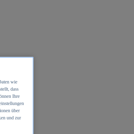
Daten wie
ellt, dass
können Ihre
einstellungen
ionen über
ken und zur