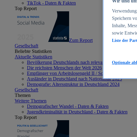
Wir und uns
TikTok - Daten & Fakten
Top Report
Verwendung g
Speichern vo
Inhalte, Mes
sowie Entwi
Zum Report
Liste der Par
Gesellschaft
Beliebte Statistiken
Aktuelle Statistiken
Bevölkerung Deutschlands nach relevanten Altersgrupp
Optionale ab
Die reichsten Menschen der Welt 2026
Empfänger von Arbeitslosengeld II / Sozialgeld / Bürge
Ausländer in Deutschland nach Nationalität 2025
Demografie: Altersstruktur in Deutschland 2024
Gesellschaft
Themen
Weitere Themen
Demografischer Wandel - Daten & Fakten
Jugendkriminalität in Deutschland - Daten & Fakten
Top Report