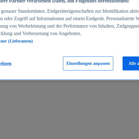
ere Partner verarbeiten Daten, um Folgendes bereitzustellen:
enauer Standortdaten. Endgeräteeigenschaften zur Identifikation aktiv
n oder Zugriff auf Informationen auf einem Endgerät. Personalisierte
sung von Werbeleistung und der Performance von Inhalten, Zielgruppe
cklung und Verbesserung von Angeboten.
tner (Lieferanten)
en 2024
lehnen
Einstellungen anpassen
Alle 
rgeld in Deutschland 2005-2025