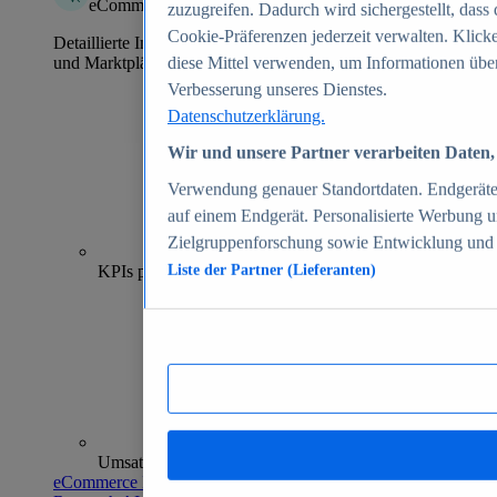
eCommerce Insights
zuzugreifen. Dadurch wird sichergestellt, dass 
Cookie-Präferenzen jederzeit verwalten. Klick
Detaillierte Informationen zu mehr als 39.000 Online-Shops
und Marktplätzen
diese Mittel verwenden, um Informationen über
Verbesserung unseres Dienstes.
Datenschutzerklärung.
Wir und unsere Partner verarbeiten Daten, 
Verwendung genauer Standortdaten. Endgeräteei
auf einem Endgerät. Personalisierte Werbung 
Zielgruppenforschung sowie Entwicklung und
70+
KPIs pro Shop
Liste der Partner (Lieferanten)
Umsatzanalysen und -prognosen
eCommerce Insights entdecken