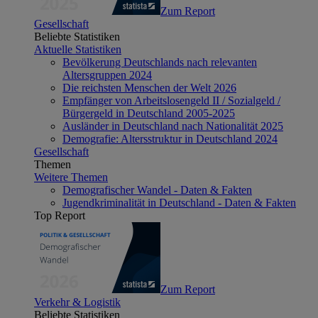
Zum Report
Gesellschaft
Beliebte Statistiken
Aktuelle Statistiken
Bevölkerung Deutschlands nach relevanten
Altersgruppen 2024
Die reichsten Menschen der Welt 2026
Empfänger von Arbeitslosengeld II / Sozialgeld /
Bürgergeld in Deutschland 2005-2025
Ausländer in Deutschland nach Nationalität 2025
Demografie: Altersstruktur in Deutschland 2024
Gesellschaft
Themen
Weitere Themen
Demografischer Wandel - Daten & Fakten
Jugendkriminalität in Deutschland - Daten & Fakten
Top Report
Zum Report
Verkehr & Logistik
Beliebte Statistiken