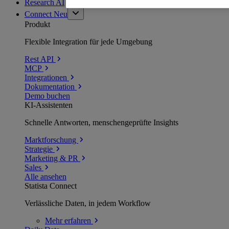
Research AI
Connect
Neu
Produkt
Flexible Integration für jede Umgebung
Rest API
MCP
Integrationen
Dokumentation
Demo buchen
KI-Assistenten
Schnelle Antworten, menschengeprüfte Insights
Marktforschung
Strategie
Marketing & PR
Sales
Alle ansehen
Statista Connect
Verlässliche Daten, in jedem Workflow
Mehr
erfahren