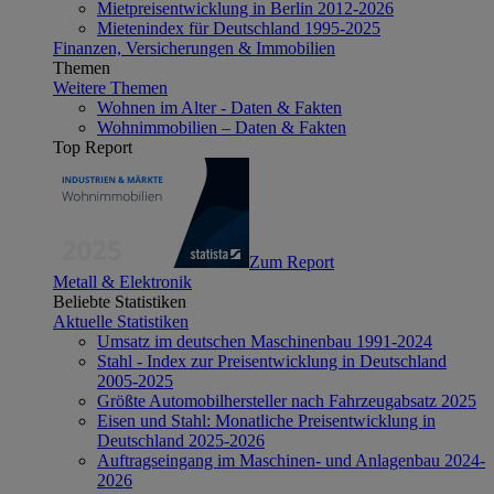
Mietpreisentwicklung in Berlin 2012-2026
Mietenindex für Deutschland 1995-2025
Finanzen, Versicherungen & Immobilien
Themen
Weitere Themen
Wohnen im Alter - Daten & Fakten
Wohnimmobilien – Daten & Fakten
Top Report
Zum Report
Metall & Elektronik
Beliebte Statistiken
Aktuelle Statistiken
Umsatz im deutschen Maschinenbau 1991-2024
Stahl - Index zur Preisentwicklung in Deutschland
2005-2025
Größte Automobilhersteller nach Fahrzeugabsatz 2025
Eisen und Stahl: Monatliche Preisentwicklung in
Deutschland 2025-2026
Auftragseingang im Maschinen- und Anlagenbau 2024-
2026