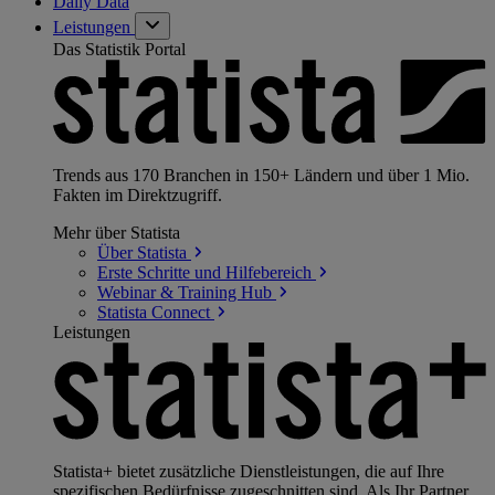
Daily Data
Leistungen
Das Statistik Portal
Trends aus 170 Branchen in 150+ Ländern und über 1 Mio.
Fakten im Direktzugriff.
Mehr über Statista
Über
Statista
Erste Schritte und
Hilfebereich
Webinar & Training
Hub
Statista
Connect
Leistungen
Statista+ bietet zusätzliche Dienstleistungen, die auf Ihre
spezifischen Bedürfnisse zugeschnitten sind. Als Ihr Partner