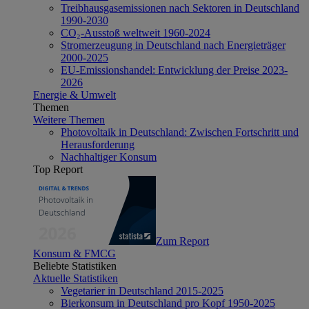
Treibhausgasemissionen nach Sektoren in Deutschland
1990-2030
CO₂-Ausstoß weltweit 1960-2024
Stromerzeugung in Deutschland nach Energieträger
2000-2025
EU-Emissionshandel: Entwicklung der Preise 2023-
2026
Energie & Umwelt
Themen
Weitere Themen
Photovoltaik in Deutschland: Zwischen Fortschritt und
Herausforderung
Nachhaltiger Konsum
Top Report
Zum Report
Konsum & FMCG
Beliebte Statistiken
Aktuelle Statistiken
Vegetarier in Deutschland 2015-2025
Bierkonsum in Deutschland pro Kopf 1950-2025