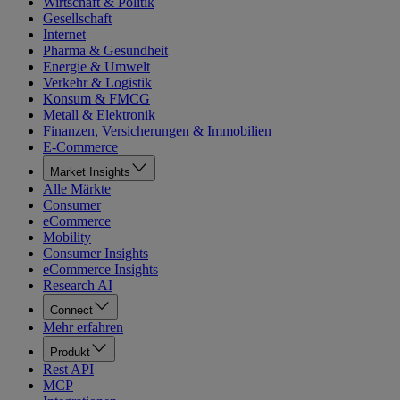
Wirtschaft & Politik
Gesellschaft
Internet
Pharma & Gesundheit
Energie & Umwelt
Verkehr & Logistik
Konsum & FMCG
Metall & Elektronik
Finanzen, Versicherungen & Immobilien
E-Commerce
Market Insights
Alle Märkte
Consumer
eCommerce
Mobility
Consumer Insights
eCommerce Insights
Research AI
Connect
Mehr erfahren
Produkt
Rest API
MCP