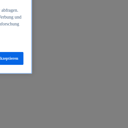
 abfragen.
 Werbung und
nforschung
akzeptieren