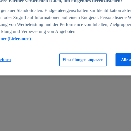
ere Partner verarbeiten Daten, um Folgendes bereitzustellen:
enauer Standortdaten. Endgeräteeigenschaften zur Identifikation aktiv
n oder Zugriff auf Informationen auf einem Endgerät. Personalisierte
sung von Werbeleistung und der Performance von Inhalten, Zielgruppe
cklung und Verbesserung von Angeboten.
tner (Lieferanten)
en 2024
lehnen
Einstellungen anpassen
Alle 
rgeld in Deutschland 2005-2025