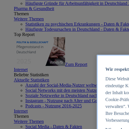
Häufigste Gründe für Arbeitsunfähigkeit in Deutschland
Pharma & Gesundheit
Themen
Weitere Themen
Statistiken zu psychischen Erkrankungen - Daten & Fakt
Häufigste Todesursachen in Deutschland - Daten & Fakt
Top Report
Zum Report
Wir respekt
Internet
Beliebte Statistiken
Diese Websi
Aktuelle Statistiken
Anzahl der Social-Media-Nutzer weltweit 2012-2025
eindeutige K
Social Networks mit den meisten Nutzern weltweit 2025
der Inhalt k
Soziale Netzwerke in Deutschland nach Generationen 2
Cookie-Präfe
Instagram - Nutzung nach Alter und Geschlecht in Deut
Podcasts - Nutzung 2016-2025
verwalten“. 
Internet
Ihre Besuche
Themen
Verbesserung
Weitere Themen
Social Media - Daten & Fakten