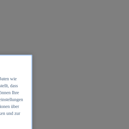
Daten wie
ellt, dass
können Ihre
einstellungen
ionen über
ken und zur