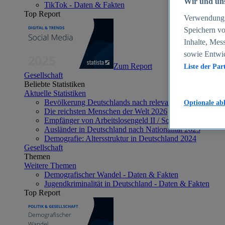
Wir und uns
TikTok - Daten & Fakten
Top Report
Verwendung g
Speichern vo
Inhalte, Mes
sowie Entwi
Zum Report
Liste der Par
Gesellschaft
Beliebte Statistiken
Aktuelle Statistiken
Bevölkerung Deutschlands nach relevanten Altersgrupp
Optionale ab
Die reichsten Menschen der Welt 2026
Empfänger von Arbeitslosengeld II / Sozialgeld / Bürge
Ausländer in Deutschland nach Nationalität 2025
Demografie: Altersstruktur in Deutschland 2024
Gesellschaft
Themen
Weitere Themen
Demografischer Wandel - Daten & Fakten
Jugendkriminalität in Deutschland - Daten & Fakten
Top Report