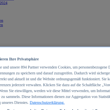
 2024
en
en
ieren Ihre Privatsphäre
te und unsere
894
Partner verwenden Cookies, um personenbezogene 
ennungen zu speichern und darauf zuzugreifen. Dadurch wird sichergest
orrekt und aktuell ist und die Website ordnungsgemäß funktioniert. Sie 
025
renzen jederzeit verwalten. Klicken Sie dazu auf die Schaltfläche „Vor
schland 2025
Wenn Sie einwilligen, werden wir diese Mittel verwenden, um Informat
 zu sammeln. Diese Informationen dienen zur Aggregation von Statisti
 unseres Dienstes.
Datenschutzerklärung.