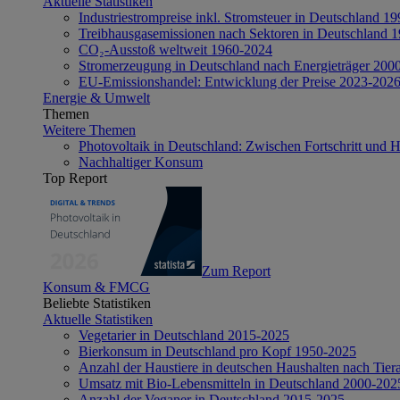
Aktuelle Statistiken
Industriestrompreise inkl. Stromsteuer in Deutschland 1
Treibhausgasemissionen nach Sektoren in Deutschland 
CO₂-Ausstoß weltweit 1960-2024
Stromerzeugung in Deutschland nach Energieträger 200
EU-Emissionshandel: Entwicklung der Preise 2023-202
Energie & Umwelt
Themen
Weitere Themen
Photovoltaik in Deutschland: Zwischen Fortschritt und 
Nachhaltiger Konsum
Top Report
Zum Report
Konsum & FMCG
Beliebte Statistiken
Aktuelle Statistiken
Vegetarier in Deutschland 2015-2025
Bierkonsum in Deutschland pro Kopf 1950-2025
Anzahl der Haustiere in deutschen Haushalten nach Tier
Umsatz mit Bio-Lebensmitteln in Deutschland 2000-202
Anzahl der Veganer in Deutschland 2015-2025