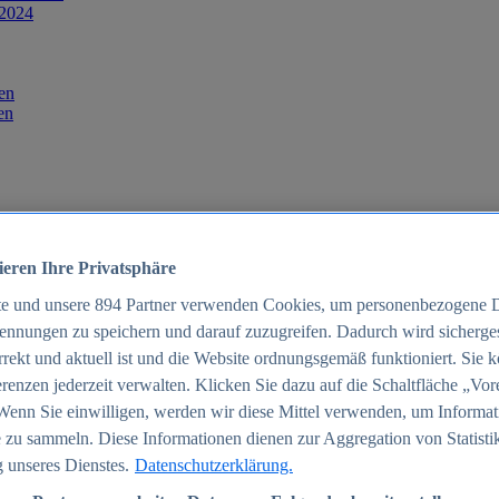
 2024
en
en
ieren Ihre Privatsphäre
te und unsere
894
Partner verwenden Cookies, um personenbezogene 
ennungen zu speichern und darauf zuzugreifen. Dadurch wird sichergest
orrekt und aktuell ist und die Website ordnungsgemäß funktioniert. Sie 
025
renzen jederzeit verwalten. Klicken Sie dazu auf die Schaltfläche „Vor
schland 2025
Wenn Sie einwilligen, werden wir diese Mittel verwenden, um Informat
 zu sammeln. Diese Informationen dienen zur Aggregation von Statisti
 unseres Dienstes.
Datenschutzerklärung.