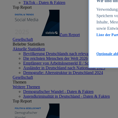
Wir und uns
TikTok - Daten & Fakten
Top Report
Verwendung g
Speichern vo
Inhalte, Mes
sowie Entwi
Zum Report
Liste der Par
Gesellschaft
Beliebte Statistiken
Aktuelle Statistiken
Bevölkerung Deutschlands nach relevanten Altersgrupp
Optionale ab
Die reichsten Menschen der Welt 2026
Empfänger von Arbeitslosengeld II / Sozialgeld / Bürge
Ausländer in Deutschland nach Nationalität 2025
Demografie: Altersstruktur in Deutschland 2024
Gesellschaft
Themen
Weitere Themen
Demografischer Wandel - Daten & Fakten
Jugendkriminalität in Deutschland - Daten & Fakten
Top Report