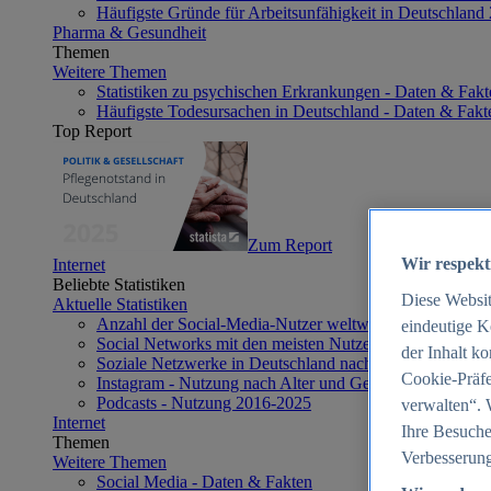
Häufigste Gründe für Arbeitsunfähigkeit in Deutschland
Pharma & Gesundheit
Themen
Weitere Themen
Statistiken zu psychischen Erkrankungen - Daten & Fakt
Häufigste Todesursachen in Deutschland - Daten & Fakt
Top Report
Zum Report
Wir respekt
Internet
Beliebte Statistiken
Diese Websi
Aktuelle Statistiken
Anzahl der Social-Media-Nutzer weltweit 2012-2025
eindeutige K
Social Networks mit den meisten Nutzern weltweit 2025
der Inhalt k
Soziale Netzwerke in Deutschland nach Generationen 2
Cookie-Präfe
Instagram - Nutzung nach Alter und Geschlecht in Deut
Podcasts - Nutzung 2016-2025
verwalten“. 
Internet
Ihre Besuche
Themen
Verbesserung
Weitere Themen
Social Media - Daten & Fakten