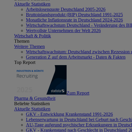
Aktuelle Statistiken
Arbeitslosenquote Deutschland 2005-2026
Bruttoinlandsprodukt (BIP) Deutschland 1991-2025
Monatliche Inflationsrate in Deutschland 2024-2026
Wirtschaftswachstum Deutschland - Veränderung des B
Wertvollste Unternehmen der Welt 2026
Wirtschaft & Politik
Themen
Weitere Themen
Wirtschaftswachstum: Deutschland zwischen Rezession 
Generation Z auf dem Arbeitsmarkt - Daten & Fakten
Top Report
Zum Report
Pharma & Gesundheit
Beliebte Statistiken
Aktuelle Statistiken
GKV - Entwicklung Krankenstand 1991-2026
Lebenserwartung in Deutschland bei Geburt nach Gesch
AU-Tage aufgrund psychischer Erkrankungen in Deutsc
GKV - Krankenstand nach Geschlecht in Deutschland 