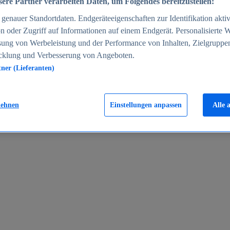
ere Partner verarbeiten Daten, um Folgendes bereitzustellen:
enauer Standortdaten. Endgeräteeigenschaften zur Identifikation aktiv
n oder Zugriff auf Informationen auf einem Endgerät. Personalisierte
sung von Werbeleistung und der Performance von Inhalten, Zielgruppe
cklung und Verbesserung von Angeboten.
tner (Lieferanten)
en 2024
lehnen
Einstellungen anpassen
Alle 
rgeld in Deutschland 2005-2025