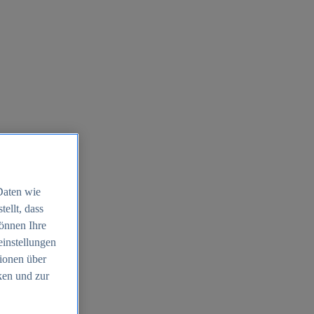
Daten wie
ellt, dass
können Ihre
einstellungen
ionen über
ken und zur