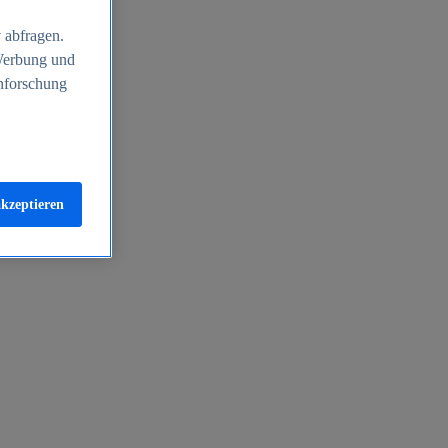
 abfragen.
 Werbung und
nforschung
akzeptieren