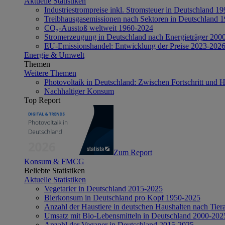
Aktuelle Statistiken
Industriestrompreise inkl. Stromsteuer in Deutschland 1
Treibhausgasemissionen nach Sektoren in Deutschland 
CO₂-Ausstoß weltweit 1960-2024
Stromerzeugung in Deutschland nach Energieträger 200
EU-Emissionshandel: Entwicklung der Preise 2023-202
Energie & Umwelt
Themen
Weitere Themen
Photovoltaik in Deutschland: Zwischen Fortschritt und 
Nachhaltiger Konsum
Top Report
Zum Report
Konsum & FMCG
Beliebte Statistiken
Aktuelle Statistiken
Vegetarier in Deutschland 2015-2025
Bierkonsum in Deutschland pro Kopf 1950-2025
Anzahl der Haustiere in deutschen Haushalten nach Tier
Umsatz mit Bio-Lebensmitteln in Deutschland 2000-202
Anzahl der Veganer in Deutschland 2015-2025