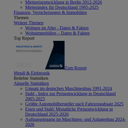
Mietpreisentwicklung in Berlin 2012-2026
Mietenindex für Deutschland 1995-2025
Finanzen, Versicherungen & Immobilien
Themen
Weitere Themen
Wohnen im Alter - Daten & Fakten
Wohnimmobilien – Daten & Fakten
Top Report
Zum Report
Metall & Elektronik
Beliebte Statistiken
Aktuelle Statistiken
Umsatz im deutschen Maschinenbau 1991-2024
Stahl - Index zur Preisentwicklung in Deutschland
2005-2025
Größte Automobilhersteller nach Fahrzeugabsatz 2025
Eisen und Stahl: Monatliche Preisentwicklung in
Deutschland 2025-2026
Auftragseingang im Maschinen- und Anlagenbau 2024-
2026