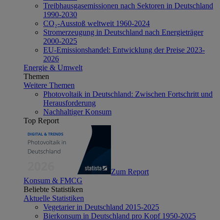
Treibhausgasemissionen nach Sektoren in Deutschland
1990-2030
CO₂-Ausstoß weltweit 1960-2024
Stromerzeugung in Deutschland nach Energieträger
2000-2025
EU-Emissionshandel: Entwicklung der Preise 2023-
2026
Energie & Umwelt
Themen
Weitere Themen
Photovoltaik in Deutschland: Zwischen Fortschritt und
Herausforderung
Nachhaltiger Konsum
Top Report
Zum Report
Konsum & FMCG
Beliebte Statistiken
Aktuelle Statistiken
Vegetarier in Deutschland 2015-2025
Bierkonsum in Deutschland pro Kopf 1950-2025