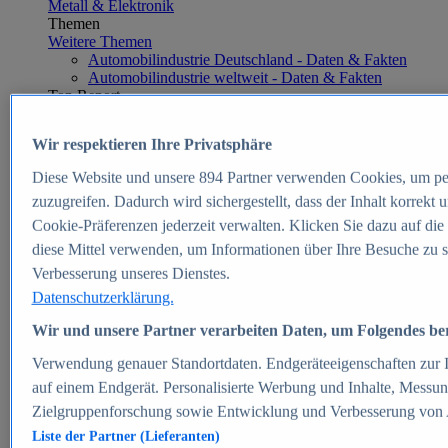
Metall & Elektronik
Themen
Weitere Themen
Automobilindustrie Deutschland - Daten & Fakten
Automobilindustrie weltweit - Daten & Fakten
Top Report
Wir respektieren Ihre Privatsphäre
Diese Website und unsere
894
Partner verwenden Cookies, um pe
Zum Report
zuzugreifen. Dadurch wird sichergestellt, dass der Inhalt korrekt
E-commerce
Cookie-Präferenzen jederzeit verwalten. Klicken Sie dazu auf die
Beliebte Statistiken
diese Mittel verwenden, um Informationen über Ihre Besuche zu s
Aktuelle Statistiken
E-Commerce - Entwicklung des Umsatzes in
Verbesserung unseres Dienstes.
Deutschland 1999-2025
Datenschutzerklärung.
Umsatz von Amazon in Deutschland und weltweit
2010-2025
Wir und unsere Partner verarbeiten Daten, um Folgendes bere
B2C-E-Commerce: Top-50 Online Shops in
Deutschland 2024
Verwendung genauer Standortdaten. Endgeräteeigenschaften zur Id
Marktanteile von Online-Zahlungsverfahren in
auf einem Endgerät. Personalisierte Werbung und Inhalte, Messu
Deutschland 2024
Zielgruppenforschung sowie Entwicklung und Verbesserung von
Umsatzstarke Warengruppen im Online-Handel in
Deutschland 2023-2025
Liste der Partner (Lieferanten)