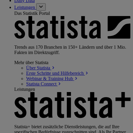
Daily Data
Leistungen
Das Statistik Portal
Trends aus 170 Branchen in 150+ Ländern und über 1 Mio.
Fakten im Direktzugriff.
Mehr über Statista
Über
Statista
Erste Schritte und
Hilfebereich
Webinar & Training
Hub
Statista
Connect
Leistungen
Statista+ bietet zusätzliche Dienstleistungen, die auf Ihre
spezifischen Bedürfnisse zugeschnitten sind. Als Ihr Partner