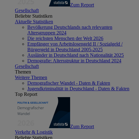
Zum Report
Gesellschaft
Beliebte Statistiken
Aktuelle Statistiken
Bevölkerung Deutschlands nach relevanten
Altersgruppen 2024
Die reichsten Menschen der Welt 2026
Empfänger von Arbeitslosengeld II / Sozialgeld /
Bürgergeld in Deutschland 2005-2025
Ausländer in Deutschland nach Nationalität 2025
Demografie: Altersstruktur in Deutschland 2024
Gesellschaft
Themen
Weitere Themen
Demografischer Wandel - Daten & Fakten
Jugendkriminalität in Deutschland - Daten & Fakten
Top Report
Zum Report
Verkehr & Logistik
Beliebte Statistiken