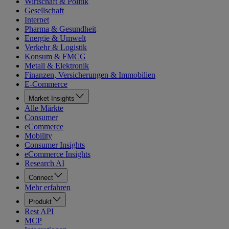
Wirtschaft & Politik
Gesellschaft
Internet
Pharma & Gesundheit
Energie & Umwelt
Verkehr & Logistik
Konsum & FMCG
Metall & Elektronik
Finanzen, Versicherungen & Immobilien
E-Commerce
Market Insights
Alle Märkte
Consumer
eCommerce
Mobility
Consumer Insights
eCommerce Insights
Research AI
Connect
Mehr erfahren
Produkt
Rest API
MCP