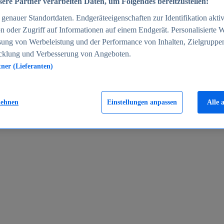
ere Partner verarbeiten Daten, um Folgendes bereitzustellen:
enauer Standortdaten. Endgeräteeigenschaften zur Identifikation aktiv
n oder Zugriff auf Informationen auf einem Endgerät. Personalisierte
sung von Werbeleistung und der Performance von Inhalten, Zielgruppe
cklung und Verbesserung von Angeboten.
tner (Lieferanten)
en 2024
lehnen
Einstellungen anpassen
Alle 
rgeld in Deutschland 2005-2025