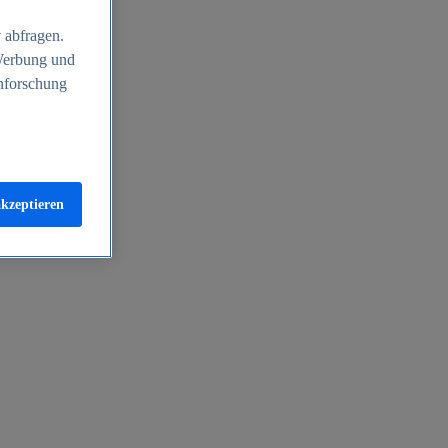
 abfragen.
 Werbung und
nforschung
akzeptieren