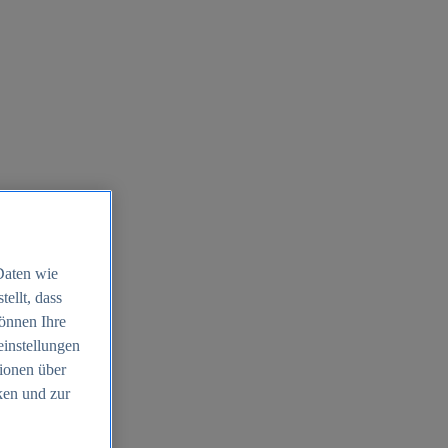
Daten wie
ellt, dass
können Ihre
einstellungen
ionen über
ken und zur