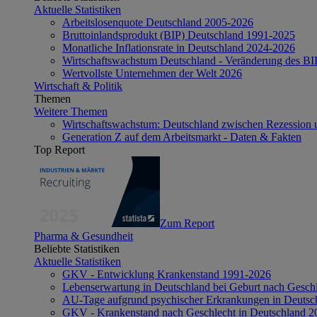
Aktuelle Statistiken
Arbeitslosenquote Deutschland 2005-2026
Bruttoinlandsprodukt (BIP) Deutschland 1991-2025
Monatliche Inflationsrate in Deutschland 2024-2026
Wirtschaftswachstum Deutschland - Veränderung des B
Wertvollste Unternehmen der Welt 2026
Wirtschaft & Politik
Themen
Weitere Themen
Wirtschaftswachstum: Deutschland zwischen Rezession 
Generation Z auf dem Arbeitsmarkt - Daten & Fakten
Top Report
Zum Report
Pharma & Gesundheit
Beliebte Statistiken
Aktuelle Statistiken
GKV - Entwicklung Krankenstand 1991-2026
Lebenserwartung in Deutschland bei Geburt nach Gesch
AU-Tage aufgrund psychischer Erkrankungen in Deutsc
GKV - Krankenstand nach Geschlecht in Deutschland 