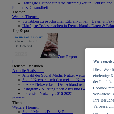
Häufigste Gründe für Arbeitsunfähigkeit in Deutschland
Pharma & Gesundheit
Themen
Weitere Themen
Statistiken zu psychischen Erkrankungen - Daten & Fakt
Häufigste Todesursachen in Deutschland - Daten & Fakt
Top Report
Zum Report
Wir respekt
Internet
Beliebte Statistiken
Diese Websi
Aktuelle Statistiken
Anzahl der Social-Media-Nutzer weltweit 2012-2025
eindeutige K
Social Networks mit den meisten Nutzern weltweit 2025
der Inhalt k
Soziale Netzwerke in Deutschland nach Generationen 2
Cookie-Präfe
Instagram - Nutzung nach Alter und Geschlecht in Deut
Podcasts - Nutzung 2016-2025
verwalten“. 
Internet
Ihre Besuche
Themen
Verbesserung
Weitere Themen
Social Media - Daten & Fakten