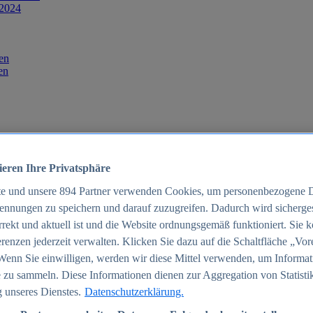
 2024
en
en
ieren Ihre Privatsphäre
te und unsere
894
Partner verwenden Cookies, um personenbezogene 
ennungen zu speichern und darauf zuzugreifen. Dadurch wird sichergest
orrekt und aktuell ist und die Website ordnungsgemäß funktioniert. Sie 
025
renzen jederzeit verwalten. Klicken Sie dazu auf die Schaltfläche „Vor
schland 2025
Wenn Sie einwilligen, werden wir diese Mittel verwenden, um Informat
 zu sammeln. Diese Informationen dienen zur Aggregation von Statisti
 unseres Dienstes.
Datenschutzerklärung.