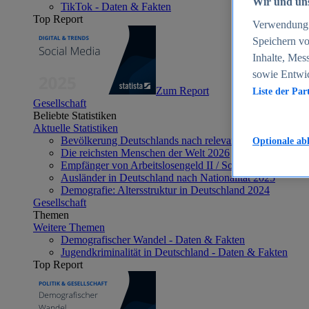
Wir und uns
TikTok - Daten & Fakten
Top Report
Verwendung g
Speichern vo
Inhalte, Mes
sowie Entwi
Zum Report
Liste der Par
Gesellschaft
Beliebte Statistiken
Aktuelle Statistiken
Bevölkerung Deutschlands nach relevanten Altersgrupp
Optionale ab
Die reichsten Menschen der Welt 2026
Empfänger von Arbeitslosengeld II / Sozialgeld / Bürge
Ausländer in Deutschland nach Nationalität 2025
Demografie: Altersstruktur in Deutschland 2024
Gesellschaft
Themen
Weitere Themen
Demografischer Wandel - Daten & Fakten
Jugendkriminalität in Deutschland - Daten & Fakten
Top Report