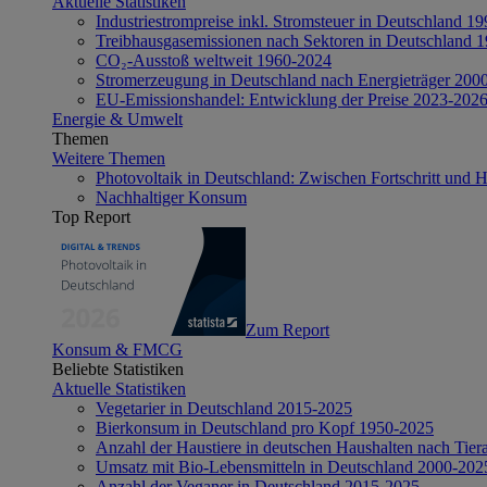
Aktuelle Statistiken
Industriestrompreise inkl. Stromsteuer in Deutschland 1
Treibhausgasemissionen nach Sektoren in Deutschland 
CO₂-Ausstoß weltweit 1960-2024
Stromerzeugung in Deutschland nach Energieträger 200
EU-Emissionshandel: Entwicklung der Preise 2023-202
Energie & Umwelt
Themen
Weitere Themen
Photovoltaik in Deutschland: Zwischen Fortschritt und 
Nachhaltiger Konsum
Top Report
Zum Report
Konsum & FMCG
Beliebte Statistiken
Aktuelle Statistiken
Vegetarier in Deutschland 2015-2025
Bierkonsum in Deutschland pro Kopf 1950-2025
Anzahl der Haustiere in deutschen Haushalten nach Tier
Umsatz mit Bio-Lebensmitteln in Deutschland 2000-202
Anzahl der Veganer in Deutschland 2015-2025