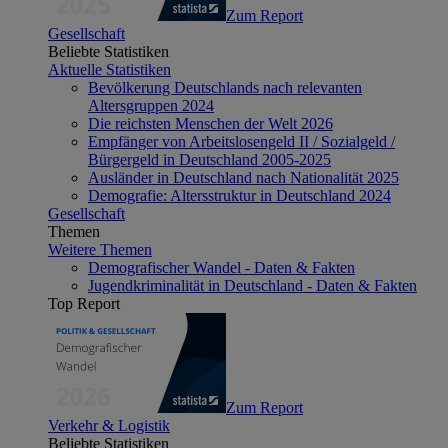
Zum Report
Gesellschaft
Beliebte Statistiken
Aktuelle Statistiken
Bevölkerung Deutschlands nach relevanten
Altersgruppen 2024
Die reichsten Menschen der Welt 2026
Empfänger von Arbeitslosengeld II / Sozialgeld /
Bürgergeld in Deutschland 2005-2025
Ausländer in Deutschland nach Nationalität 2025
Demografie: Altersstruktur in Deutschland 2024
Gesellschaft
Themen
Weitere Themen
Demografischer Wandel - Daten & Fakten
Jugendkriminalität in Deutschland - Daten & Fakten
Top Report
Zum Report
Verkehr & Logistik
Beliebte Statistiken