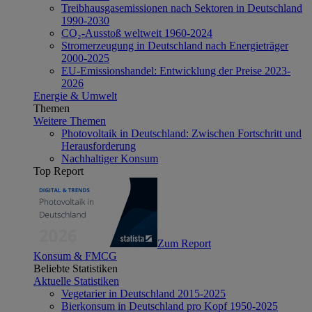
Treibhausgasemissionen nach Sektoren in Deutschland
1990-2030
CO₂-Ausstoß weltweit 1960-2024
Stromerzeugung in Deutschland nach Energieträger
2000-2025
EU-Emissionshandel: Entwicklung der Preise 2023-
2026
Energie & Umwelt
Themen
Weitere Themen
Photovoltaik in Deutschland: Zwischen Fortschritt und
Herausforderung
Nachhaltiger Konsum
Top Report
Zum Report
Konsum & FMCG
Beliebte Statistiken
Aktuelle Statistiken
Vegetarier in Deutschland 2015-2025
Bierkonsum in Deutschland pro Kopf 1950-2025