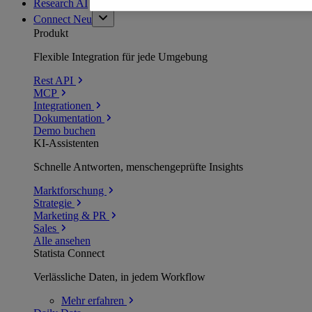
Research AI
Connect
Neu
Produkt
Flexible Integration für jede Umgebung
Rest API
MCP
Integrationen
Dokumentation
Demo buchen
KI-Assistenten
Schnelle Antworten, menschengeprüfte Insights
Marktforschung
Strategie
Marketing & PR
Sales
Alle ansehen
Statista Connect
Verlässliche Daten, in jedem Workflow
Mehr
erfahren