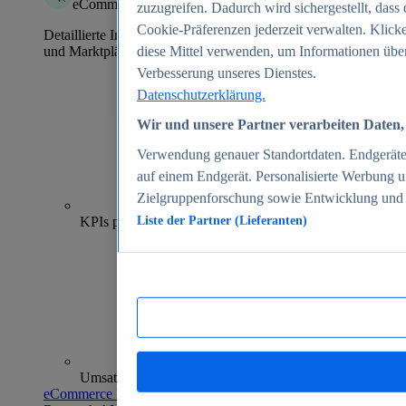
eCommerce Insights
zuzugreifen. Dadurch wird sichergestellt, dass 
Cookie-Präferenzen jederzeit verwalten. Klick
Detaillierte Informationen zu mehr als 39.000 Online-Shops
und Marktplätzen
diese Mittel verwenden, um Informationen über
Verbesserung unseres Dienstes.
Datenschutzerklärung.
Wir und unsere Partner verarbeiten Daten, 
Verwendung genauer Standortdaten. Endgeräteei
auf einem Endgerät. Personalisierte Werbung 
Zielgruppenforschung sowie Entwicklung und
70+
KPIs pro Shop
Liste der Partner (Lieferanten)
Umsatzanalysen und -prognosen
eCommerce Insights entdecken