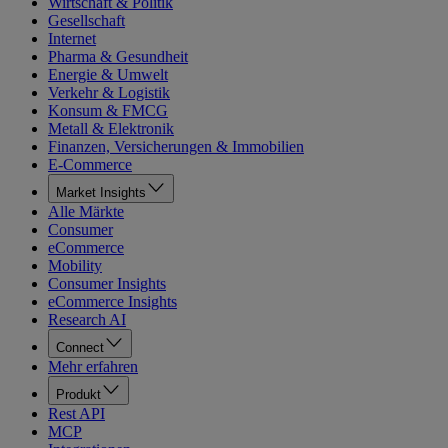
Wirtschaft & Politik
Gesellschaft
Internet
Pharma & Gesundheit
Energie & Umwelt
Verkehr & Logistik
Konsum & FMCG
Metall & Elektronik
Finanzen, Versicherungen & Immobilien
E-Commerce
Market Insights
Alle Märkte
Consumer
eCommerce
Mobility
Consumer Insights
eCommerce Insights
Research AI
Connect
Mehr erfahren
Produkt
Rest API
MCP