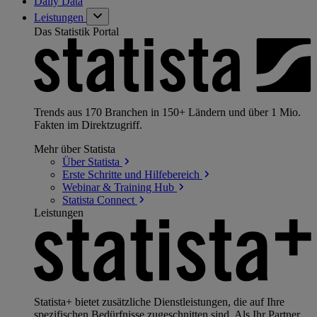
Daily Data
Leistungen
Das Statistik Portal
Trends aus 170 Branchen in 150+ Ländern und über 1 Mio.
Fakten im Direktzugriff.
Mehr über Statista
Über
Statista
Erste Schritte und
Hilfebereich
Webinar & Training
Hub
Statista
Connect
Leistungen
Statista+ bietet zusätzliche Dienstleistungen, die auf Ihre
spezifischen Bedürfnisse zugeschnitten sind. Als Ihr Partner