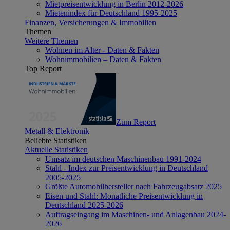
Mietpreisentwicklung in Berlin 2012-2026
Mietenindex für Deutschland 1995-2025
Finanzen, Versicherungen & Immobilien
Themen
Weitere Themen
Wohnen im Alter - Daten & Fakten
Wohnimmobilien – Daten & Fakten
Top Report
Zum Report
Metall & Elektronik
Beliebte Statistiken
Aktuelle Statistiken
Umsatz im deutschen Maschinenbau 1991-2024
Stahl - Index zur Preisentwicklung in Deutschland
2005-2025
Größte Automobilhersteller nach Fahrzeugabsatz 2025
Eisen und Stahl: Monatliche Preisentwicklung in
Deutschland 2025-2026
Auftragseingang im Maschinen- und Anlagenbau 2024-
2026