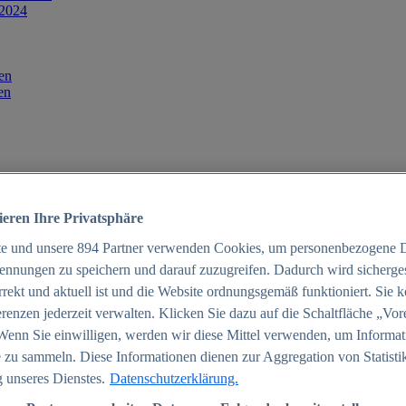
 2024
en
en
ieren Ihre Privatsphäre
te und unsere
894
Partner verwenden Cookies, um personenbezogene 
ennungen zu speichern und darauf zuzugreifen. Dadurch wird sichergest
orrekt und aktuell ist und die Website ordnungsgemäß funktioniert. Sie 
025
renzen jederzeit verwalten. Klicken Sie dazu auf die Schaltfläche „Vor
schland 2025
Wenn Sie einwilligen, werden wir diese Mittel verwenden, um Informat
 zu sammeln. Diese Informationen dienen zur Aggregation von Statisti
 unseres Dienstes.
Datenschutzerklärung.