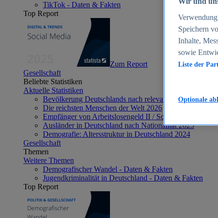
Wir und uns
TikTok - Daten & Fakten
Top Report
Verwendung g
Speichern vo
Inhalte, Mes
sowie Entwi
Zum Report
Liste der Par
Gesellschaft
Beliebte Statistiken
Aktuelle Statistiken
Bevölkerung Deutschlands nach relevanten Altersgrupp
Optionale ab
Die reichsten Menschen der Welt 2026
Empfänger von Arbeitslosengeld II / Sozialgeld / Bürge
Ausländer in Deutschland nach Nationalität 2025
Demografie: Altersstruktur in Deutschland 2024
Gesellschaft
Themen
Weitere Themen
Demografischer Wandel - Daten & Fakten
Jugendkriminalität in Deutschland - Daten & Fakten
Top Report