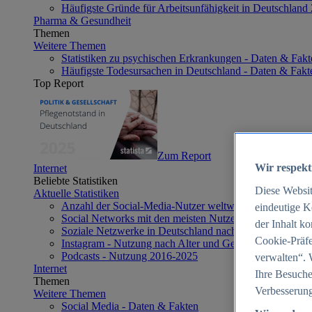
Häufigste Gründe für Arbeitsunfähigkeit in Deutschland
Pharma & Gesundheit
Themen
Weitere Themen
Statistiken zu psychischen Erkrankungen - Daten & Fakt
Häufigste Todesursachen in Deutschland - Daten & Fakt
Top Report
Zum Report
Wir respekt
Internet
Beliebte Statistiken
Diese Websi
Aktuelle Statistiken
Anzahl der Social-Media-Nutzer weltweit 2012-2025
eindeutige K
Social Networks mit den meisten Nutzern weltweit 2025
der Inhalt k
Soziale Netzwerke in Deutschland nach Generationen 2
Cookie-Präfe
Instagram - Nutzung nach Alter und Geschlecht in Deut
Podcasts - Nutzung 2016-2025
verwalten“. 
Internet
Ihre Besuche
Themen
Verbesserung
Weitere Themen
Social Media - Daten & Fakten