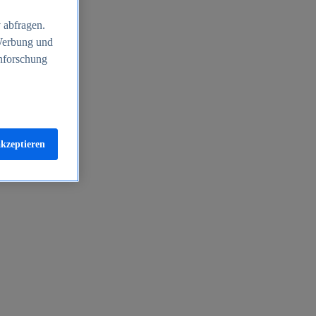
 abfragen.
 Werbung und
nforschung
akzeptieren