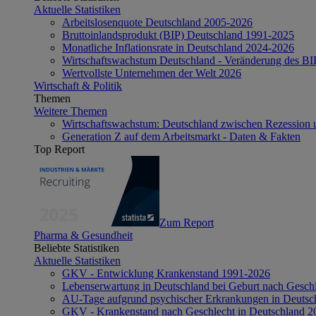
Aktuelle Statistiken
Arbeitslosenquote Deutschland 2005-2026
Bruttoinlandsprodukt (BIP) Deutschland 1991-2025
Monatliche Inflationsrate in Deutschland 2024-2026
Wirtschaftswachstum Deutschland - Veränderung des B
Wertvollste Unternehmen der Welt 2026
Wirtschaft & Politik
Themen
Weitere Themen
Wirtschaftswachstum: Deutschland zwischen Rezession 
Generation Z auf dem Arbeitsmarkt - Daten & Fakten
Top Report
Zum Report
Pharma & Gesundheit
Beliebte Statistiken
Aktuelle Statistiken
GKV - Entwicklung Krankenstand 1991-2026
Lebenserwartung in Deutschland bei Geburt nach Gesch
AU-Tage aufgrund psychischer Erkrankungen in Deutsc
GKV - Krankenstand nach Geschlecht in Deutschland 