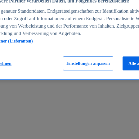
ere Partner verarbeiten Daten, um Folgendes bereitzustellen:
enauer Standortdaten. Endgeräteeigenschaften zur Identifikation aktiv
n oder Zugriff auf Informationen auf einem Endgerät. Personalisierte
sung von Werbeleistung und der Performance von Inhalten, Zielgruppe
cklung und Verbesserung von Angeboten.
tner (Lieferanten)
en 2024
lehnen
Einstellungen anpassen
Alle 
rgeld in Deutschland 2005-2025