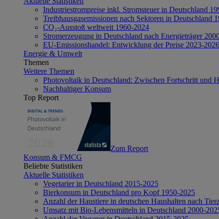
Aktuelle Statistiken
Industriestrompreise inkl. Stromsteuer in Deutschland 1
Treibhausgasemissionen nach Sektoren in Deutschland 
CO₂-Ausstoß weltweit 1960-2024
Stromerzeugung in Deutschland nach Energieträger 200
EU-Emissionshandel: Entwicklung der Preise 2023-202
Energie & Umwelt
Themen
Weitere Themen
Photovoltaik in Deutschland: Zwischen Fortschritt und 
Nachhaltiger Konsum
Top Report
Zum Report
Konsum & FMCG
Beliebte Statistiken
Aktuelle Statistiken
Vegetarier in Deutschland 2015-2025
Bierkonsum in Deutschland pro Kopf 1950-2025
Anzahl der Haustiere in deutschen Haushalten nach Tier
Umsatz mit Bio-Lebensmitteln in Deutschland 2000-202
Anzahl der Veganer in Deutschland 2015-2025