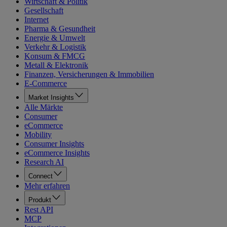
Wirtschaft & Politik
Gesellschaft
Internet
Pharma & Gesundheit
Energie & Umwelt
Verkehr & Logistik
Konsum & FMCG
Metall & Elektronik
Finanzen, Versicherungen & Immobilien
E-Commerce
Market Insights
Alle Märkte
Consumer
eCommerce
Mobility
Consumer Insights
eCommerce Insights
Research AI
Connect
Mehr erfahren
Produkt
Rest API
MCP