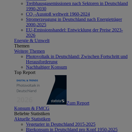
Treibhausgasemissionen nach Sektoren in Deutschland
1990-2030
CO₂-Ausstoß weltweit 1960-2024
Stromerzeugung in Deutschland nach Energieträger
2000-2025
EU-Emissionshandel: Entwicklung der Preise 2023-
2026
Energie & Umwelt
Themen
Weitere Themen
Photovoltaik in Deutschland: Zwischen Fortschritt und
Herausforderung
Nachhaltiger Konsum
Top Report
Zum Report
Konsum & FMCG
Beliebte Statistiken
Aktuelle Statistiken
Vegetarier in Deutschland 2015-2025
Bierkonsum in Deutschland pro Kopf 1950-2025