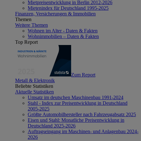
Mietpreisentwicklung in Berlin 2012-2026
Mietenindex für Deutschland 1995-2025
Finanzen, Versicherungen & Immobilien
Themen
Weitere Themen
Wohnen im Alter - Daten & Fakten
Wohnimmobilien – Daten & Fakten
Top Report
Zum Report
Metall & Elektronik
Beliebte Statistiken
Aktuelle Statistiken
Umsatz im deutschen Maschinenbau 1991-2024
Stahl - Index zur Preisentwicklung in Deutschland
2005-2025
Größte Automobilhersteller nach Fahrzeugabsatz 2025
Eisen und Stahl: Monatliche Preisentwicklung in
Deutschland 2025-2026
Auftragseingang im Maschinen- und Anlagenbau 2024-
2026