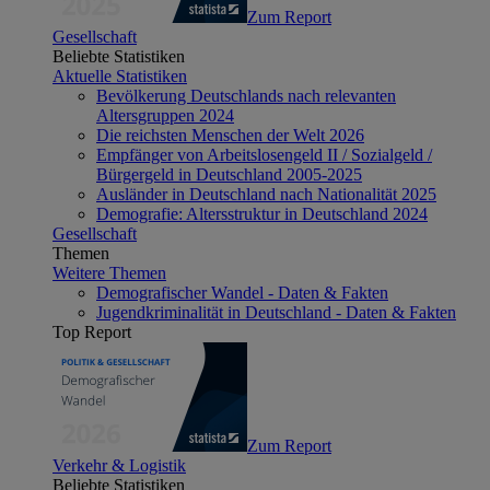
Zum Report
Gesellschaft
Beliebte Statistiken
Aktuelle Statistiken
Bevölkerung Deutschlands nach relevanten
Altersgruppen 2024
Die reichsten Menschen der Welt 2026
Empfänger von Arbeitslosengeld II / Sozialgeld /
Bürgergeld in Deutschland 2005-2025
Ausländer in Deutschland nach Nationalität 2025
Demografie: Altersstruktur in Deutschland 2024
Gesellschaft
Themen
Weitere Themen
Demografischer Wandel - Daten & Fakten
Jugendkriminalität in Deutschland - Daten & Fakten
Top Report
Zum Report
Verkehr & Logistik
Beliebte Statistiken