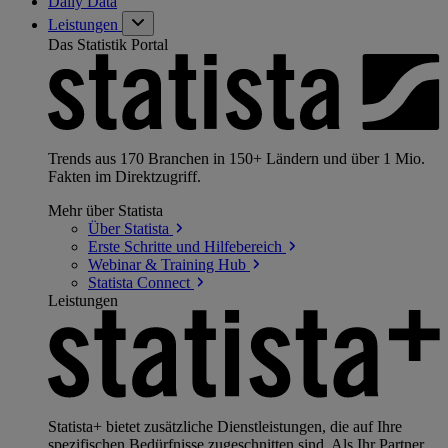
Daily Data
Leistungen
Das Statistik Portal
Trends aus 170 Branchen in 150+ Ländern und über 1 Mio.
Fakten im Direktzugriff.
Mehr über Statista
Über
Statista
Erste Schritte und
Hilfebereich
Webinar & Training
Hub
Statista
Connect
Leistungen
Statista+ bietet zusätzliche Dienstleistungen, die auf Ihre
spezifischen Bedürfnisse zugeschnitten sind. Als Ihr Partner