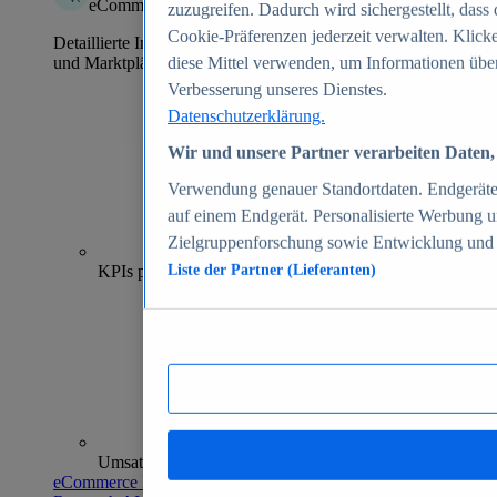
eCommerce Insights
zuzugreifen. Dadurch wird sichergestellt, dass 
Cookie-Präferenzen jederzeit verwalten. Klick
Detaillierte Informationen zu mehr als 39.000 Online-Shops
und Marktplätzen
diese Mittel verwenden, um Informationen über
Verbesserung unseres Dienstes.
Datenschutzerklärung.
Wir und unsere Partner verarbeiten Daten, 
Verwendung genauer Standortdaten. Endgeräteei
auf einem Endgerät. Personalisierte Werbung 
Zielgruppenforschung sowie Entwicklung und
70+
KPIs pro Shop
Liste der Partner (Lieferanten)
Umsatzanalysen und -prognosen
eCommerce Insights entdecken