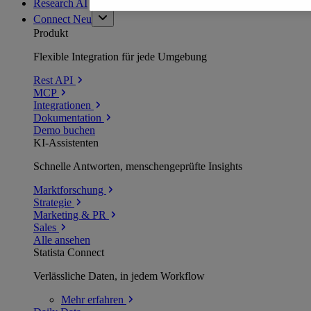
Research AI
Connect
Neu
Produkt
Flexible Integration für jede Umgebung
Rest API
MCP
Integrationen
Dokumentation
Demo buchen
KI-Assistenten
Schnelle Antworten, menschengeprüfte Insights
Marktforschung
Strategie
Marketing & PR
Sales
Alle ansehen
Statista Connect
Verlässliche Daten, in jedem Workflow
Mehr
erfahren