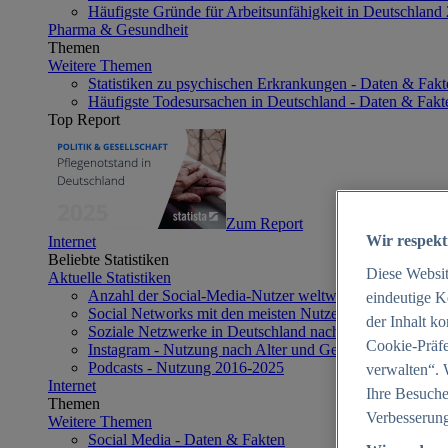
Häufigste Gründe für Arbeitsunfähigkeit in Deutschland
Pharma & Gesundheit
Themen
Weitere Themen
Statistiken zu psychischen Erkrankungen - Daten & Fakt
Häufigste Todesursachen in Deutschland - Daten & Fakt
Top Report
Zum Report
Wir respekt
Internet
Beliebte Statistiken
Diese Websi
Aktuelle Statistiken
Anzahl der Social-Media-Nutzer weltweit 2012-2025
eindeutige K
Social Networks mit den meisten Nutzern weltweit 2025
der Inhalt k
Soziale Netzwerke in Deutschland nach Generationen 2
Cookie-Präfe
Instagram - Nutzung nach Alter und Geschlecht in Deut
Podcasts - Nutzung 2016-2025
verwalten“. 
Internet
Ihre Besuche
Themen
Verbesserung
Weitere Themen
Social Media - Daten & Fakten