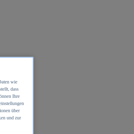
Daten wie
ellt, dass
können Ihre
einstellungen
ionen über
ken und zur