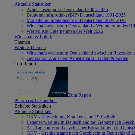
Aktuelle Statistiken
Arbeitslosenquote Deutschland 2005-2026
Bruttoinlandsprodukt (BIP) Deutschland 1991-2025
Monatliche Inflationsrate in Deutschland 2024-2026
Wirtschaftswachstum Deutschland - Veränderung des B
Wertvollste Unternehmen der Welt 2026
Wirtschaft & Politik
Themen
Weitere Themen
Wirtschaftswachstum: Deutschland zwischen Rezession 
Generation Z auf dem Arbeitsmarkt - Daten & Fakten
Top Report
Zum Report
Pharma & Gesundheit
Beliebte Statistiken
Aktuelle Statistiken
GKV - Entwicklung Krankenstand 1991-2026
Lebenserwartung in Deutschland bei Geburt nach Gesch
AU-Tage aufgrund psychischer Erkrankungen in Deutsc
GKV - Krankenstand nach Geschlecht in Deutschland 