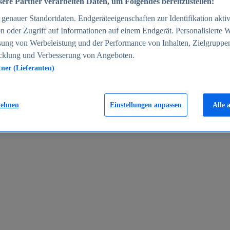
ere Partner verarbeiten Daten, um Folgendes bereitzustellen:
enauer Standortdaten. Endgeräteeigenschaften zur Identifikation aktiv
n oder Zugriff auf Informationen auf einem Endgerät. Personalisierte
sung von Werbeleistung und der Performance von Inhalten, Zielgruppe
cklung und Verbesserung von Angeboten.
tner (Lieferanten)
en 2024
lehnen
Einstellungen anpassen
Alle 
rgeld in Deutschland 2005-2025