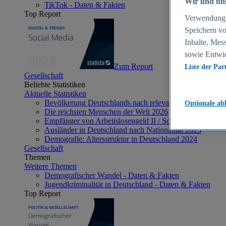
Wir und uns
TikTok - Daten & Fakten
Top Report
Verwendung g
Speichern vo
Inhalte, Mes
sowie Entwi
Zum Report
Liste der Par
Gesellschaft
Beliebte Statistiken
Aktuelle Statistiken
Bevölkerung Deutschlands nach relevanten Altersgrupp
Optionale ab
Die reichsten Menschen der Welt 2026
Empfänger von Arbeitslosengeld II / Sozialgeld / Bürge
Ausländer in Deutschland nach Nationalität 2025
Demografie: Altersstruktur in Deutschland 2024
Gesellschaft
Themen
Weitere Themen
Demografischer Wandel - Daten & Fakten
Jugendkriminalität in Deutschland - Daten & Fakten
Top Report