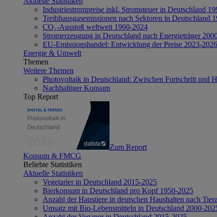
Aktuelle Statistiken
Industriestrompreise inkl. Stromsteuer in Deutschland 1
Treibhausgasemissionen nach Sektoren in Deutschland 
CO₂-Ausstoß weltweit 1960-2024
Stromerzeugung in Deutschland nach Energieträger 200
EU-Emissionshandel: Entwicklung der Preise 2023-202
Energie & Umwelt
Themen
Weitere Themen
Photovoltaik in Deutschland: Zwischen Fortschritt und 
Nachhaltiger Konsum
Top Report
Zum Report
Konsum & FMCG
Beliebte Statistiken
Aktuelle Statistiken
Vegetarier in Deutschland 2015-2025
Bierkonsum in Deutschland pro Kopf 1950-2025
Anzahl der Haustiere in deutschen Haushalten nach Tier
Umsatz mit Bio-Lebensmitteln in Deutschland 2000-202
Anzahl der Veganer in Deutschland 2015-2025