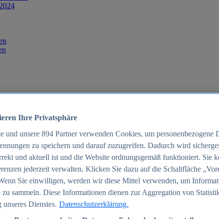
 2024
en
en
ieren Ihre Privatsphäre
te und unsere
894
Partner verwenden Cookies, um personenbezogene 
ennungen zu speichern und darauf zuzugreifen. Dadurch wird sichergest
orrekt und aktuell ist und die Website ordnungsgemäß funktioniert. Sie 
025
renzen jederzeit verwalten. Klicken Sie dazu auf die Schaltfläche „Vor
schland 2025
Wenn Sie einwilligen, werden wir diese Mittel verwenden, um Informat
 zu sammeln. Diese Informationen dienen zur Aggregation von Statisti
 unseres Dienstes.
Datenschutzerklärung.