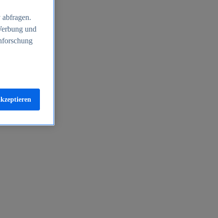
 abfragen.
 Werbung und
nforschung
akzeptieren