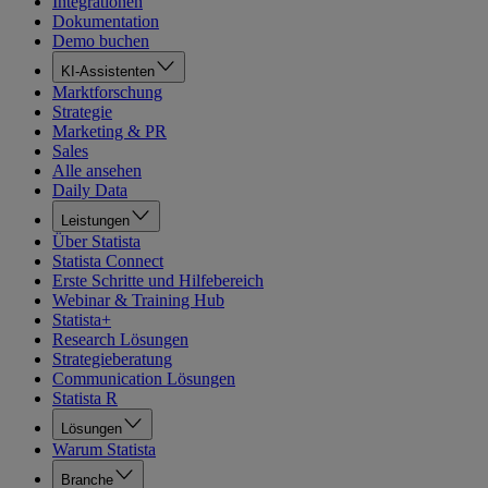
Integrationen
Dokumentation
Demo buchen
KI-Assistenten
Marktforschung
Strategie
Marketing & PR
Sales
Alle ansehen
Daily Data
Leistungen
Über Statista
Statista Connect
Erste Schritte und Hilfebereich
Webinar & Training Hub
Statista+
Research Lösungen
Strategieberatung
Communication Lösungen
Statista R
Lösungen
Warum Statista
Branche