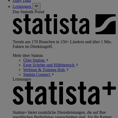
Daily Data
Leistungen
Das Statistik Portal
Trends aus 170 Branchen in 150+ Ländern und über 1 Mio.
Fakten im Direktzugriff.
Mehr über Statista
Über
Statista
Erste Schritte und
Hilfebereich
Webinar & Training
Hub
Statista
Connect
Leistungen
Statista+ bietet zusätzliche Dienstleistungen, die auf Ihre
spezifischen Bedürfnisse zugeschnitten sind. Als Ihr Partner