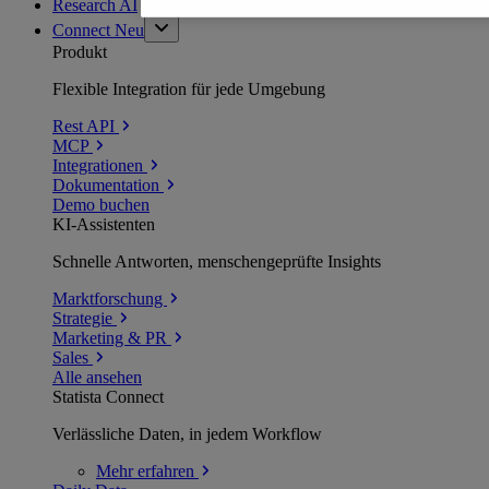
Research AI
Connect
Neu
Produkt
Flexible Integration für jede Umgebung
Rest API
MCP
Integrationen
Dokumentation
Demo buchen
KI-Assistenten
Schnelle Antworten, menschengeprüfte Insights
Marktforschung
Strategie
Marketing & PR
Sales
Alle ansehen
Statista Connect
Verlässliche Daten, in jedem Workflow
Mehr
erfahren