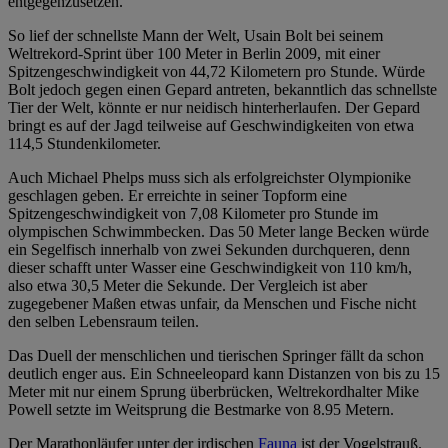
entgegenzusetzen.
So lief der schnellste Mann der Welt, Usain Bolt bei seinem
Weltrekord-Sprint über 100 Meter in Berlin 2009, mit einer
Spitzengeschwindigkeit von 44,72 Kilometern pro Stunde. Würde
Bolt jedoch gegen einen Gepard antreten, bekanntlich das schnellste
Tier der Welt, könnte er nur neidisch hinterherlaufen. Der Gepard
bringt es auf der Jagd teilweise auf Geschwindigkeiten von etwa
114,5 Stundenkilometer.
Auch Michael Phelps muss sich als erfolgreichster Olympionike
geschlagen geben. Er erreichte in seiner Topform eine
Spitzengeschwindigkeit von 7,08 Kilometer pro Stunde im
olympischen Schwimmbecken. Das 50 Meter lange Becken würde
ein Segelfisch innerhalb von zwei Sekunden durchqueren, denn
dieser schafft unter Wasser eine Geschwindigkeit von 110 km/h,
also etwa 30,5 Meter die Sekunde. Der Vergleich ist aber
zugegebener Maßen etwas unfair, da Menschen und Fische nicht
den selben Lebensraum teilen.
Das Duell der menschlichen und tierischen Springer fällt da schon
deutlich enger aus. Ein Schneeleopard kann Distanzen von bis zu 15
Meter mit nur einem Sprung überbrücken, Weltrekordhalter Mike
Powell setzte im Weitsprung die Bestmarke von 8.95 Metern.
Der Marathonläufer unter der irdischen
Fauna
ist der Vogelstrauß.