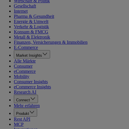
Wirtschaft & Politik
Gesellschaft
Internet
Pharma & Gesundheit
Energie & Umwelt
Verkehr & Logistik
Konsum & FMCG
Metall & Elektronik
Finanzen, Versicherungen & Immobilien
E-Commerce
Market Insights
Alle Märkte
Consumer
eCommerce
Mobility
Consumer Insights
eCommerce Insights
Research AI
Connect
Mehr erfahren
Produkt
Rest API
MCP