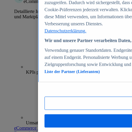
eCommerce Insights
zuzugreifen. Dadurch wird sichergestellt, dass 
Cookie-Präferenzen jederzeit verwalten. Klick
Detaillierte Informationen zu mehr als 39.000 Online-Shops
und Marktplätzen
diese Mittel verwenden, um Informationen über
Verbesserung unseres Dienstes.
Datenschutzerklärung.
Wir und unsere Partner verarbeiten Daten, 
Verwendung genauer Standortdaten. Endgeräteei
auf einem Endgerät. Personalisierte Werbung 
Zielgruppenforschung sowie Entwicklung und
70+
KPIs pro Shop
Liste der Partner (Lieferanten)
Umsatzanalysen und -prognosen
eCommerce Insights entdecken