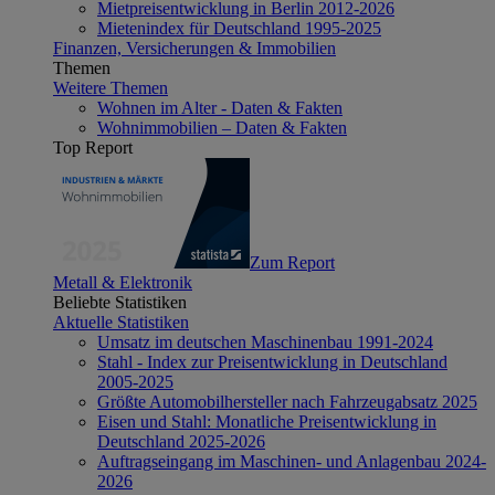
Mietpreisentwicklung in Berlin 2012-2026
Mietenindex für Deutschland 1995-2025
Finanzen, Versicherungen & Immobilien
Themen
Weitere Themen
Wohnen im Alter - Daten & Fakten
Wohnimmobilien – Daten & Fakten
Top Report
Zum Report
Metall & Elektronik
Beliebte Statistiken
Aktuelle Statistiken
Umsatz im deutschen Maschinenbau 1991-2024
Stahl - Index zur Preisentwicklung in Deutschland
2005-2025
Größte Automobilhersteller nach Fahrzeugabsatz 2025
Eisen und Stahl: Monatliche Preisentwicklung in
Deutschland 2025-2026
Auftragseingang im Maschinen- und Anlagenbau 2024-
2026