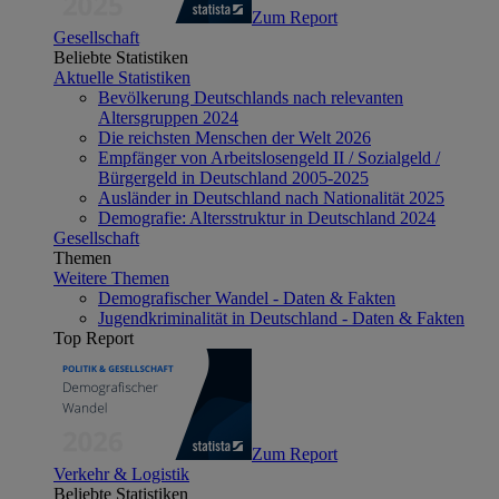
Zum Report
Gesellschaft
Beliebte Statistiken
Aktuelle Statistiken
Bevölkerung Deutschlands nach relevanten
Altersgruppen 2024
Die reichsten Menschen der Welt 2026
Empfänger von Arbeitslosengeld II / Sozialgeld /
Bürgergeld in Deutschland 2005-2025
Ausländer in Deutschland nach Nationalität 2025
Demografie: Altersstruktur in Deutschland 2024
Gesellschaft
Themen
Weitere Themen
Demografischer Wandel - Daten & Fakten
Jugendkriminalität in Deutschland - Daten & Fakten
Top Report
Zum Report
Verkehr & Logistik
Beliebte Statistiken