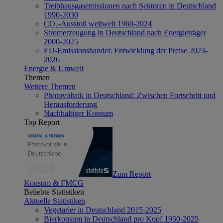
Treibhausgasemissionen nach Sektoren in Deutschland
1990-2030
CO₂-Ausstoß weltweit 1960-2024
Stromerzeugung in Deutschland nach Energieträger
2000-2025
EU-Emissionshandel: Entwicklung der Preise 2023-
2026
Energie & Umwelt
Themen
Weitere Themen
Photovoltaik in Deutschland: Zwischen Fortschritt und
Herausforderung
Nachhaltiger Konsum
Top Report
Zum Report
Konsum & FMCG
Beliebte Statistiken
Aktuelle Statistiken
Vegetarier in Deutschland 2015-2025
Bierkonsum in Deutschland pro Kopf 1950-2025