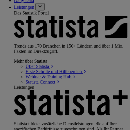
Daily Data
Leistungen
Das Statistik Portal
Trends aus 170 Branchen in 150+ Ländern und über 1 Mio.
Fakten im Direktzugriff.
Mehr über Statista
Über
Statista
Erste Schritte und
Hilfebereich
Webinar & Training
Hub
Statista
Connect
Leistungen
Statista+ bietet zusätzliche Dienstleistungen, die auf Ihre
spezifischen Bedürfnisse zugeschnitten sind. Als Ihr Partner