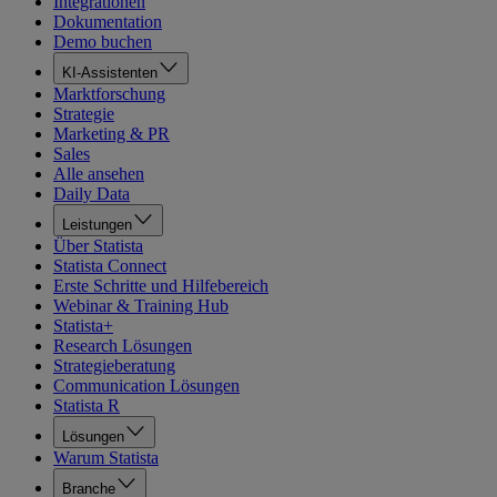
Integrationen
Dokumentation
Demo buchen
KI-Assistenten
Marktforschung
Strategie
Marketing & PR
Sales
Alle ansehen
Daily Data
Leistungen
Über Statista
Statista Connect
Erste Schritte und Hilfebereich
Webinar & Training Hub
Statista+
Research Lösungen
Strategieberatung
Communication Lösungen
Statista R
Lösungen
Warum Statista
Branche