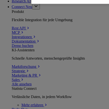
Research AI
Connect
Neu
Produkt
Flexible Integration für jede Umgebung
Rest API
MCP
Integrationen
Dokumentation
Demo buchen
KI-Assistenten
Schnelle Antworten, menschengeprüfte Insights
Marktforschung
Strategie
Marketing & PR
Sales
Alle ansehen
Statista Connect
Verlässliche Daten, in jedem Workflow
Mehr
erfahren