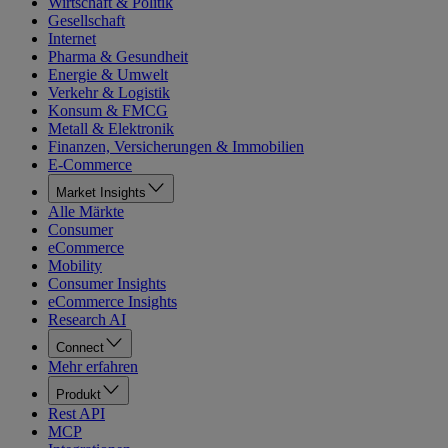
Wirtschaft & Politik
Gesellschaft
Internet
Pharma & Gesundheit
Energie & Umwelt
Verkehr & Logistik
Konsum & FMCG
Metall & Elektronik
Finanzen, Versicherungen & Immobilien
E-Commerce
Market Insights
Alle Märkte
Consumer
eCommerce
Mobility
Consumer Insights
eCommerce Insights
Research AI
Connect
Mehr erfahren
Produkt
Rest API
MCP