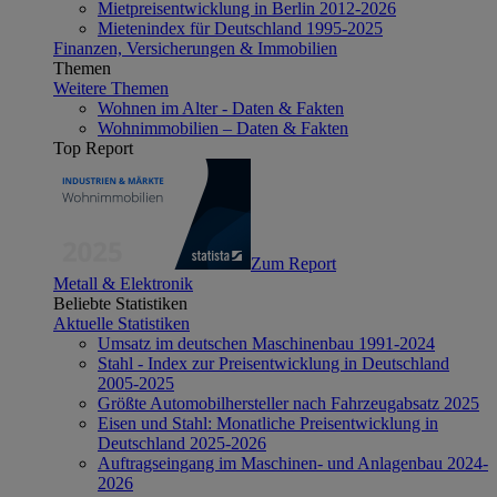
Mietpreisentwicklung in Berlin 2012-2026
Mietenindex für Deutschland 1995-2025
Finanzen, Versicherungen & Immobilien
Themen
Weitere Themen
Wohnen im Alter - Daten & Fakten
Wohnimmobilien – Daten & Fakten
Top Report
Zum Report
Metall & Elektronik
Beliebte Statistiken
Aktuelle Statistiken
Umsatz im deutschen Maschinenbau 1991-2024
Stahl - Index zur Preisentwicklung in Deutschland
2005-2025
Größte Automobilhersteller nach Fahrzeugabsatz 2025
Eisen und Stahl: Monatliche Preisentwicklung in
Deutschland 2025-2026
Auftragseingang im Maschinen- und Anlagenbau 2024-
2026