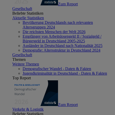
Zum Report
Gesellschaft
Beliebte Statistiken
Aktuelle Statistiken
Bevölkerung Deutschlands nach relevanten
Altersgruppen 2024
Die reichsten Menschen der Welt 2026
Empfänger von Arbeitslosengeld II / Sozialgeld /
Bürgergeld in Deutschland 2005-2025
Ausländer in Deutschland nach Nationalität 2025
Demografie: Altersstruktur in Deutschland 2024
Gesellschaft
Themen
Weitere Themen
Demografischer Wandel - Daten & Fakten
Jugendkriminalität in Deutschland - Daten & Fakten
Top Report
Zum Report
Verkehr & Logistik
Beliebte Statistiken