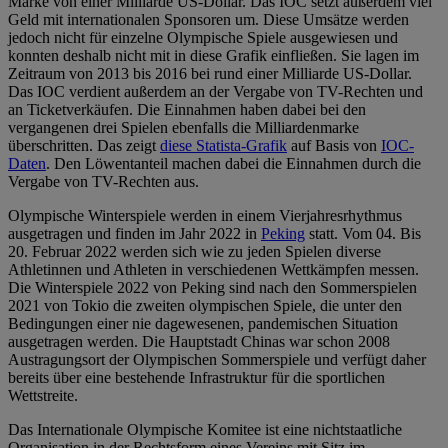
Marke von einer Milliarde US-Dollar. Das IOC setzt außerdem viel
Geld mit internationalen Sponsoren um. Diese Umsätze werden
jedoch nicht für einzelne Olympische Spiele ausgewiesen und
konnten deshalb nicht mit in diese Grafik einfließen. Sie lagen im
Zeitraum von 2013 bis 2016 bei rund einer Milliarde US-Dollar.
Das IOC verdient außerdem an der Vergabe von TV-Rechten und
an Ticketverkäufen. Die Einnahmen haben dabei bei den
vergangenen drei Spielen ebenfalls die Milliardenmarke
überschritten. Das zeigt
diese Statista-Grafik
auf Basis von
IOC-
Daten
. Den Löwentanteil machen dabei die Einnahmen durch die
Vergabe von TV-Rechten aus.
Olympische Winterspiele werden in einem Vierjahresrhythmus
ausgetragen und finden im Jahr 2022 in
Peking
statt. Vom 04. Bis
20. Februar 2022 werden sich wie zu jeden Spielen diverse
Athletinnen und Athleten in verschiedenen Wettkämpfen messen.
Die Winterspiele 2022 von Peking sind nach den Sommerspielen
2021 von Tokio die zweiten olympischen Spiele, die unter den
Bedingungen einer nie dagewesenen, pandemischen Situation
ausgetragen werden. Die Hauptstadt Chinas war schon 2008
Austragungsort der Olympischen Sommerspiele und verfügt daher
bereits über eine bestehende Infrastruktur für die sportlichen
Wettstreite.
Das Internationale Olympische Komitee ist eine nichtstaatliche
Organisation in der Rechtsform eines Vereins mit Sitz im