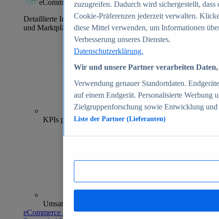
eCommerce Insights
zuzugreifen. Dadurch wird sichergestellt, dass 
Cookie-Präferenzen jederzeit verwalten. Klick
Detaillierte Informationen zu mehr als 39.000 Online-Shops
und Marktplätzen
diese Mittel verwenden, um Informationen über
Verbesserung unseres Dienstes.
Datenschutzerklärung.
Wir und unsere Partner verarbeiten Daten, 
Verwendung genauer Standortdaten. Endgeräteei
auf einem Endgerät. Personalisierte Werbung 
Zielgruppenforschung sowie Entwicklung und
70+
KPIs pro Shop
Liste der Partner (Lieferanten)
Umsatzanalysen und -prognosen
eCommerce Insights entdecken