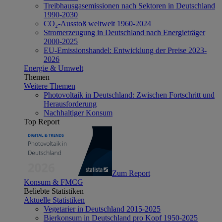
Treibhausgasemissionen nach Sektoren in Deutschland
1990-2030
CO₂-Ausstoß weltweit 1960-2024
Stromerzeugung in Deutschland nach Energieträger
2000-2025
EU-Emissionshandel: Entwicklung der Preise 2023-
2026
Energie & Umwelt
Themen
Weitere Themen
Photovoltaik in Deutschland: Zwischen Fortschritt und
Herausforderung
Nachhaltiger Konsum
Top Report
Zum Report
Konsum & FMCG
Beliebte Statistiken
Aktuelle Statistiken
Vegetarier in Deutschland 2015-2025
Bierkonsum in Deutschland pro Kopf 1950-2025