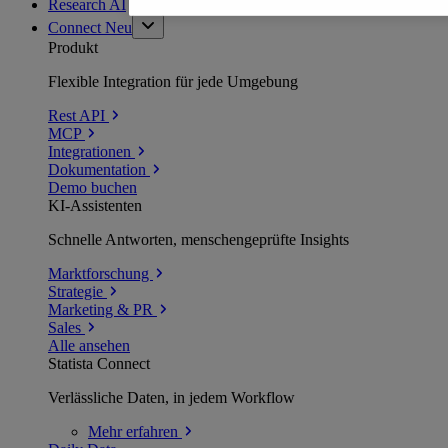
Research AI
Connect
Neu
Produkt
Flexible Integration für jede Umgebung
Rest API
MCP
Integrationen
Dokumentation
Demo buchen
KI-Assistenten
Schnelle Antworten, menschengeprüfte Insights
Marktforschung
Strategie
Marketing & PR
Sales
Alle ansehen
Statista Connect
Verlässliche Daten, in jedem Workflow
Mehr
erfahren