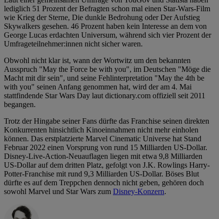
lediglich 51 Prozent der Befragten schon mal einen Star-Wars-Film
wie Krieg der Sterne, Die dunkle Bedrohung oder Der Aufstieg
Skywalkers gesehen. 46 Prozent haben kein Interesse an dem von
George Lucas erdachten Universum, während sich vier Prozent der
Umfrageteilnehmer:innen nicht sicher waren.
Obwohl nicht klar ist, wann der Wortwitz um den bekannten
Ausspruch "May the Force be with you", im Deutschen "Möge die
Macht mit dir sein", und seine Fehlinterpretation "May the 4th be
with you" seinen Anfang genommen hat, wird der am 4. Mai
stattfindende Star Wars Day laut dictionary.com offiziell seit 2011
begangen.
Trotz der Hingabe seiner Fans dürfte das Franchise seinen direkten
Konkurrenten hinsichtlich Kinoeinnahmen nicht mehr einholen
können. Das erstplatzierte Marvel Cinematic Universe hat Stand
Februar 2022 einen Vorsprung von rund 15 Milliarden US-Dollar.
Disney-Live-Action-Neuauflagen liegen mit etwa 9,8 Milliarden
US-Dollar auf dem dritten Platz, gefolgt von J.K. Rowlings Harry-
Potter-Franchise mit rund 9,3 Milliarden US-Dollar. Böses Blut
dürfte es auf dem Treppchen dennoch nicht geben, gehören doch
sowohl Marvel und Star Wars zum
Disney-Konzern
.