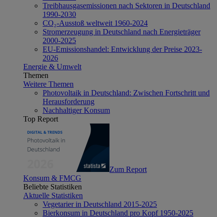
Treibhausgasemissionen nach Sektoren in Deutschland
1990-2030
CO₂-Ausstoß weltweit 1960-2024
Stromerzeugung in Deutschland nach Energieträger
2000-2025
EU-Emissionshandel: Entwicklung der Preise 2023-
2026
Energie & Umwelt
Themen
Weitere Themen
Photovoltaik in Deutschland: Zwischen Fortschritt und
Herausforderung
Nachhaltiger Konsum
Top Report
Zum Report
Konsum & FMCG
Beliebte Statistiken
Aktuelle Statistiken
Vegetarier in Deutschland 2015-2025
Bierkonsum in Deutschland pro Kopf 1950-2025