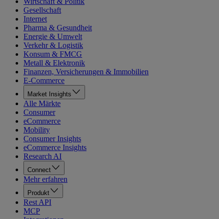
Wirtschaft & Politik
Gesellschaft
Internet
Pharma & Gesundheit
Energie & Umwelt
Verkehr & Logistik
Konsum & FMCG
Metall & Elektronik
Finanzen, Versicherungen & Immobilien
E-Commerce
Market Insights
Alle Märkte
Consumer
eCommerce
Mobility
Consumer Insights
eCommerce Insights
Research AI
Connect
Mehr erfahren
Produkt
Rest API
MCP