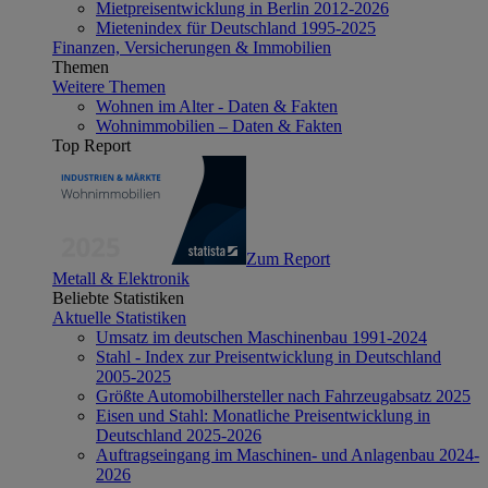
Mietpreisentwicklung in Berlin 2012-2026
Mietenindex für Deutschland 1995-2025
Finanzen, Versicherungen & Immobilien
Themen
Weitere Themen
Wohnen im Alter - Daten & Fakten
Wohnimmobilien – Daten & Fakten
Top Report
Zum Report
Metall & Elektronik
Beliebte Statistiken
Aktuelle Statistiken
Umsatz im deutschen Maschinenbau 1991-2024
Stahl - Index zur Preisentwicklung in Deutschland
2005-2025
Größte Automobilhersteller nach Fahrzeugabsatz 2025
Eisen und Stahl: Monatliche Preisentwicklung in
Deutschland 2025-2026
Auftragseingang im Maschinen- und Anlagenbau 2024-
2026