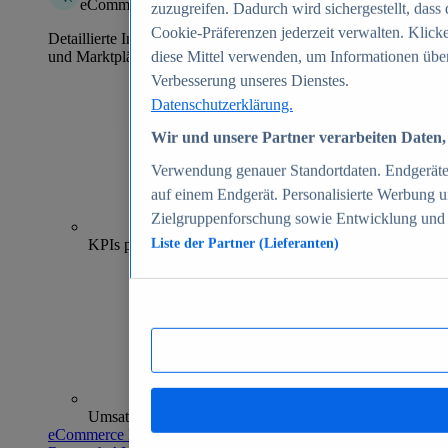
eCommerce Insights
zuzugreifen. Dadurch wird sichergestellt, dass 
Cookie-Präferenzen jederzeit verwalten. Klick
Detaillierte Informationen zu mehr als 39.000 Online-Shops
und Marktplätzen
diese Mittel verwenden, um Informationen über
Verbesserung unseres Dienstes.
Datenschutzerklärung.
Wir und unsere Partner verarbeiten Daten, 
Verwendung genauer Standortdaten. Endgeräteei
auf einem Endgerät. Personalisierte Werbung 
Zielgruppenforschung sowie Entwicklung und
70+
KPIs pro Shop
Liste der Partner (Lieferanten)
Umsatzanalysen und -prognosen
eCommerce Insights entdecken