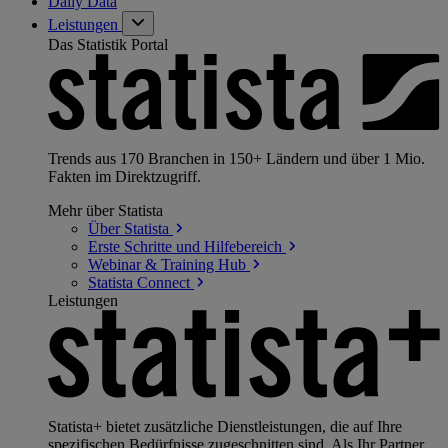
Daily Data
Leistungen
Das Statistik Portal
Trends aus 170 Branchen in 150+ Ländern und über 1 Mio.
Fakten im Direktzugriff.
Mehr über Statista
Über
Statista
Erste Schritte und
Hilfebereich
Webinar & Training
Hub
Statista
Connect
Leistungen
Statista+ bietet zusätzliche Dienstleistungen, die auf Ihre
spezifischen Bedürfnisse zugeschnitten sind. Als Ihr Partner