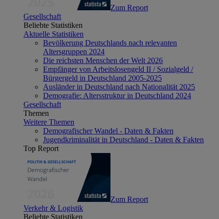
Zum Report
Gesellschaft
Beliebte Statistiken
Aktuelle Statistiken
Bevölkerung Deutschlands nach relevanten
Altersgruppen 2024
Die reichsten Menschen der Welt 2026
Empfänger von Arbeitslosengeld II / Sozialgeld /
Bürgergeld in Deutschland 2005-2025
Ausländer in Deutschland nach Nationalität 2025
Demografie: Altersstruktur in Deutschland 2024
Gesellschaft
Themen
Weitere Themen
Demografischer Wandel - Daten & Fakten
Jugendkriminalität in Deutschland - Daten & Fakten
Top Report
Zum Report
Verkehr & Logistik
Beliebte Statistiken