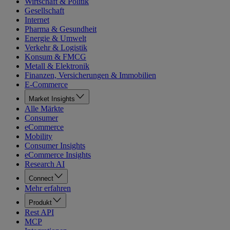
Wirtschaft & Politik
Gesellschaft
Internet
Pharma & Gesundheit
Energie & Umwelt
Verkehr & Logistik
Konsum & FMCG
Metall & Elektronik
Finanzen, Versicherungen & Immobilien
E-Commerce
Market Insights
Alle Märkte
Consumer
eCommerce
Mobility
Consumer Insights
eCommerce Insights
Research AI
Connect
Mehr erfahren
Produkt
Rest API
MCP