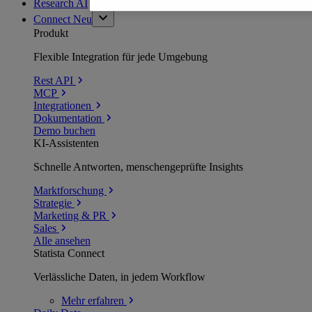
Research AI
Connect
Neu
Produkt
Flexible Integration für jede Umgebung
Rest API
MCP
Integrationen
Dokumentation
Demo buchen
KI-Assistenten
Schnelle Antworten, menschengeprüfte Insights
Marktforschung
Strategie
Marketing & PR
Sales
Alle ansehen
Statista Connect
Verlässliche Daten, in jedem Workflow
Mehr
erfahren