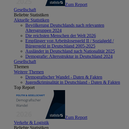
Zum Report
Gesellschaft
Beliebte Statistiken
Aktuelle Statistiken
Bevölkerung Deutschlands nach relevanten
Altersgruppen 2024
Die reichsten Menschen der Welt 2026
Empfänger von Arbeitslosengeld II / Sozialgeld /
Bürgergeld in Deutschland 2005-2025
Ausländer in Deutschland nach Nationalität 2025
Demografie: Altersstruktur in Deutschland 2024
Gesellschaft
Themen
Weitere Themen
Demografischer Wandel - Daten & Fakten
Jugendkriminalität in Deutschland - Daten & Fakten
Top Report
Zum Report
Verkehr & Logistik
Beliebte Statistiken