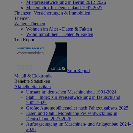
Mietpreisentwicklung in Berlin 2012-2026
Mietenindex für Deutschland 1995-2025
Finanzen, Versicherungen & Immobilien
Themen
Weitere Themen
Wohnen im Alter - Daten & Fakten
Wohnimmobilien – Daten & Fakten
Top Report
Zum Report
Metall & Elektronik
Beliebte Statistiken
Aktuelle Statistiken
Umsatz im deutschen Maschinenbau 1991-2024
Stahl - Index zur Preisentwicklung in Deutschland
2005-2025
Größte Automobilhersteller nach Fahrzeugabsatz 2025
Eisen und Stahl: Monatliche Preisentwicklung in
Deutschland 2025-2026
Auftragseingang im Maschinen- und Anlagenbau 2024-
2026