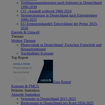
Treibhausgasemissionen nach Sektoren in Deutschland
1990-2030
CO₂-Ausstoß weltweit 1960-2024
Stromerzeugung in Deutschland nach Energieträger
2000-2025
EU-Emissionshandel: Entwicklung der Preise 2023-
2026
Energie & Umwelt
Themen
Weitere Themen
Photovoltaik in Deutschland: Zwischen Fortschritt und
Herausforderung
Nachhaltiger Konsum
Top Report
Zum Report
Konsum & FMCG
Beliebte Statistiken
Aktuelle Statistiken
Vegetarier in Deutschland 2015-2025
Bierkonsum in Deutschland pro Kopf 1950-2025