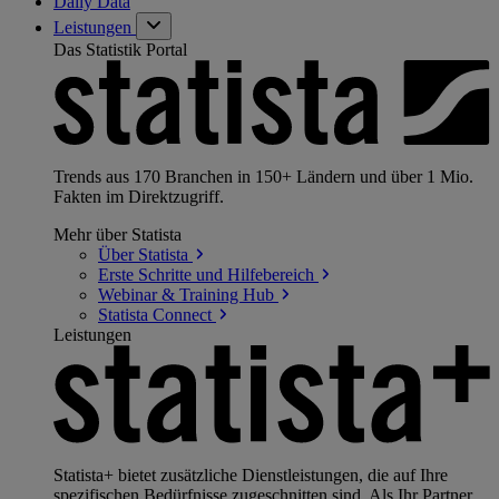
Daily Data
Leistungen
Das Statistik Portal
Trends aus 170 Branchen in 150+ Ländern und über 1 Mio.
Fakten im Direktzugriff.
Mehr über Statista
Über
Statista
Erste Schritte und
Hilfebereich
Webinar & Training
Hub
Statista
Connect
Leistungen
Statista+ bietet zusätzliche Dienstleistungen, die auf Ihre
spezifischen Bedürfnisse zugeschnitten sind. Als Ihr Partner