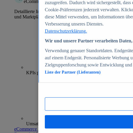
eCommerce Insights
zuzugreifen. Dadurch wird sichergestellt, dass 
Cookie-Präferenzen jederzeit verwalten. Klick
Detaillierte Informationen zu mehr als 39.000 Online-Shops
und Marktplätzen
diese Mittel verwenden, um Informationen über
Verbesserung unseres Dienstes.
Datenschutzerklärung.
Wir und unsere Partner verarbeiten Daten, 
Verwendung genauer Standortdaten. Endgeräteei
auf einem Endgerät. Personalisierte Werbung 
Zielgruppenforschung sowie Entwicklung und
70+
KPIs pro Shop
Liste der Partner (Lieferanten)
Umsatzanalysen und -prognosen
eCommerce Insights entdecken