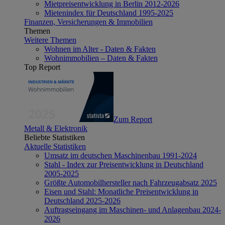
Mietpreisentwicklung in Berlin 2012-2026
Mietenindex für Deutschland 1995-2025
Finanzen, Versicherungen & Immobilien
Themen
Weitere Themen
Wohnen im Alter - Daten & Fakten
Wohnimmobilien – Daten & Fakten
Top Report
Zum Report
Metall & Elektronik
Beliebte Statistiken
Aktuelle Statistiken
Umsatz im deutschen Maschinenbau 1991-2024
Stahl - Index zur Preisentwicklung in Deutschland
2005-2025
Größte Automobilhersteller nach Fahrzeugabsatz 2025
Eisen und Stahl: Monatliche Preisentwicklung in
Deutschland 2025-2026
Auftragseingang im Maschinen- und Anlagenbau 2024-
2026