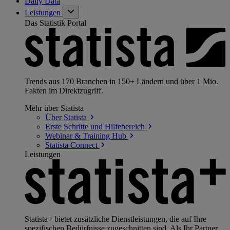
Daily Data
Leistungen
Das Statistik Portal
Trends aus 170 Branchen in 150+ Ländern und über 1 Mio.
Fakten im Direktzugriff.
Mehr über Statista
Über
Statista
Erste Schritte und
Hilfebereich
Webinar & Training
Hub
Statista
Connect
Leistungen
Statista+ bietet zusätzliche Dienstleistungen, die auf Ihre
spezifischen Bedürfnisse zugeschnitten sind. Als Ihr Partner