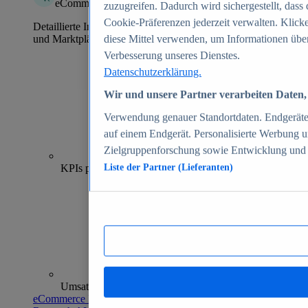
eCommerce Insights
zuzugreifen. Dadurch wird sichergestellt, dass 
Cookie-Präferenzen jederzeit verwalten. Klick
Detaillierte Informationen zu mehr als 39.000 Online-Shops
und Marktplätzen
diese Mittel verwenden, um Informationen über
Verbesserung unseres Dienstes.
Datenschutzerklärung.
Wir und unsere Partner verarbeiten Daten, 
Verwendung genauer Standortdaten. Endgeräteei
auf einem Endgerät. Personalisierte Werbung 
Zielgruppenforschung sowie Entwicklung und
70+
KPIs pro Shop
Liste der Partner (Lieferanten)
Umsatzanalysen und -prognosen
eCommerce Insights entdecken