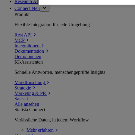
Research AI
Connect
Neu
Produkt
Flexible Integration für jede Umgebung
Rest API
MCP
Integrationen
Dokumentation
Demo buchen
KI-Assistenten
Schnelle Antworten, menschengeprüfte Insights
Marktforschung
Strategie
Marketing & PR
Sales
Alle ansehen
Statista Connect
Verlässliche Daten, in jedem Workflow
Mehr
erfahren