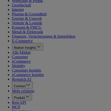
Wirtschaft & Politik
Gesellschaft
Internet
Pharma & Gesundheit
Energie & Umwelt
Verkehr & Logistik
Konsum & FMCG
Metall & Elektronik
Finanzen, Versicherungen & Immobilien
E-Commerce
Market Insights
Alle Märkte
Consumer
eCommerce
Mobility
Consumer Insights
eCommerce Insights
Research AI
Connect
Mehr erfahren
Produkt
Rest API
MCP