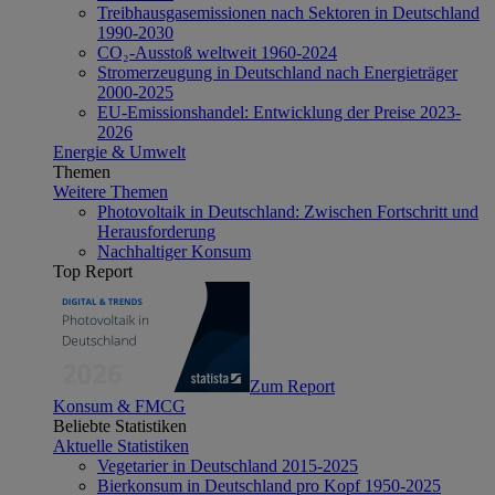
Treibhausgasemissionen nach Sektoren in Deutschland
1990-2030
CO₂-Ausstoß weltweit 1960-2024
Stromerzeugung in Deutschland nach Energieträger
2000-2025
EU-Emissionshandel: Entwicklung der Preise 2023-
2026
Energie & Umwelt
Themen
Weitere Themen
Photovoltaik in Deutschland: Zwischen Fortschritt und
Herausforderung
Nachhaltiger Konsum
Top Report
Zum Report
Konsum & FMCG
Beliebte Statistiken
Aktuelle Statistiken
Vegetarier in Deutschland 2015-2025
Bierkonsum in Deutschland pro Kopf 1950-2025