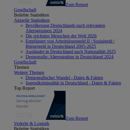
Zum Report
Gesellschaft
Beliebte Statistiken
Aktuelle Statistiken
Bevölkerung Deutschlands nach relevanten
Altersgruppen 2024
Die reichsten Menschen der Welt 2026
Empfänger von Arbeitslosengeld II / Sozialgeld /
Bürgergeld in Deutschland 2005-2025
Ausländer in Deutschland nach Nationalität 2025
Demografie: Altersstruktur in Deutschland 2024
Gesellschaft
Themen
Weitere Themen
Demografischer Wandel - Daten & Fakten
Jugendkriminalität in Deutschland - Daten & Fakten
Top Report
Zum Report
Verkehr & Logistik
Beliebte Statistiken