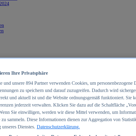
 2024
en
en
ieren Ihre Privatsphäre
te und unsere
894
Partner verwenden Cookies, um personenbezogene 
ennungen zu speichern und darauf zuzugreifen. Dadurch wird sichergest
orrekt und aktuell ist und die Website ordnungsgemäß funktioniert. Sie 
025
renzen jederzeit verwalten. Klicken Sie dazu auf die Schaltfläche „Vor
schland 2025
Wenn Sie einwilligen, werden wir diese Mittel verwenden, um Informat
 zu sammeln. Diese Informationen dienen zur Aggregation von Statisti
 unseres Dienstes.
Datenschutzerklärung.