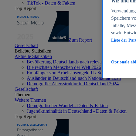
Wir und uns
TikTok - Daten & Fakten
Top Report
Verwendung g
Speichern vo
Inhalte, Mes
sowie Entwi
Zum Report
Liste der Par
Gesellschaft
Beliebte Statistiken
Aktuelle Statistiken
Bevölkerung Deutschlands nach relevanten Altersgrupp
Optionale ab
Die reichsten Menschen der Welt 2026
Empfänger von Arbeitslosengeld II / Sozialgeld / Bürge
Ausländer in Deutschland nach Nationalität 2025
Demografie: Altersstruktur in Deutschland 2024
Gesellschaft
Themen
Weitere Themen
Demografischer Wandel - Daten & Fakten
Jugendkriminalität in Deutschland - Daten & Fakten
Top Report