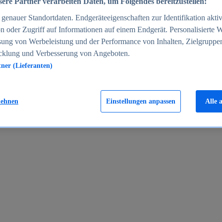
ere Partner verarbeiten Daten, um Folgendes bereitzustellen:
enauer Standortdaten. Endgeräteeigenschaften zur Identifikation aktiv
n oder Zugriff auf Informationen auf einem Endgerät. Personalisierte
sung von Werbeleistung und der Performance von Inhalten, Zielgruppe
cklung und Verbesserung von Angeboten.
tner (Lieferanten)
en 2024
lehnen
Einstellungen anpassen
Alle 
rgeld in Deutschland 2005-2025