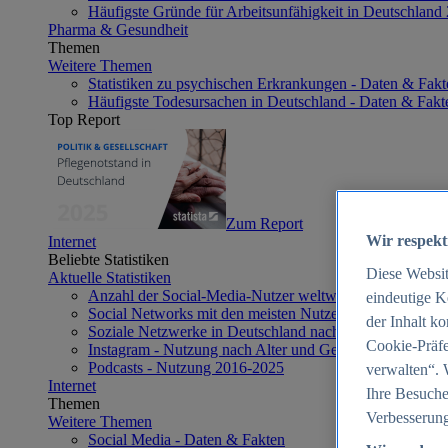
Häufigste Gründe für Arbeitsunfähigkeit in Deutschland
Pharma & Gesundheit
Themen
Weitere Themen
Statistiken zu psychischen Erkrankungen - Daten & Fakt
Häufigste Todesursachen in Deutschland - Daten & Fakt
Top Report
Zum Report
Wir respekt
Internet
Beliebte Statistiken
Diese Websi
Aktuelle Statistiken
Anzahl der Social-Media-Nutzer weltweit 2012-2025
eindeutige K
Social Networks mit den meisten Nutzern weltweit 2025
der Inhalt k
Soziale Netzwerke in Deutschland nach Generationen 2
Cookie-Präfe
Instagram - Nutzung nach Alter und Geschlecht in Deut
Podcasts - Nutzung 2016-2025
verwalten“. 
Internet
Ihre Besuche
Themen
Verbesserung
Weitere Themen
Social Media - Daten & Fakten