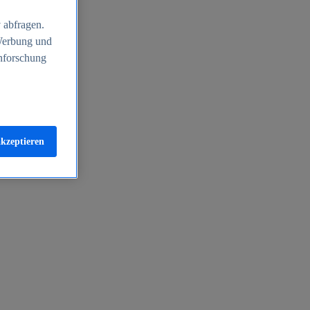
 abfragen.
 Werbung und
nforschung
akzeptieren