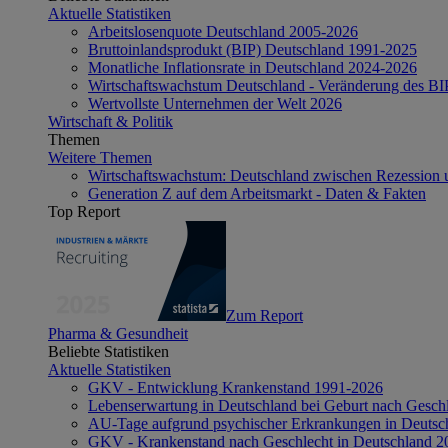
Aktuelle Statistiken
Arbeitslosenquote Deutschland 2005-2026
Bruttoinlandsprodukt (BIP) Deutschland 1991-2025
Monatliche Inflationsrate in Deutschland 2024-2026
Wirtschaftswachstum Deutschland - Veränderung des B
Wertvollste Unternehmen der Welt 2026
Wirtschaft & Politik
Themen
Weitere Themen
Wirtschaftswachstum: Deutschland zwischen Rezession 
Generation Z auf dem Arbeitsmarkt - Daten & Fakten
Top Report
Zum Report
Pharma & Gesundheit
Beliebte Statistiken
Aktuelle Statistiken
GKV - Entwicklung Krankenstand 1991-2026
Lebenserwartung in Deutschland bei Geburt nach Gesch
AU-Tage aufgrund psychischer Erkrankungen in Deutsc
GKV - Krankenstand nach Geschlecht in Deutschland 