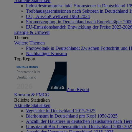
Aktuelle Statistiken
Industriestrompreise inkl. Stromsteuer in Deutschland 1
Treibhausgasemissionen nach Sektoren in Deutschland 
CO₂-Ausstoß weltweit 1960-2024
Stromerzeugung in Deutschland nach Energieträger 200
EU-Emissionshandel: Entwicklung der Preise 2023-202
Energie & Umwelt
Themen
Weitere Themen
Photovoltaik in Deutschland: Zwischen Fortschritt und 
Nachhaltiger Konsum
Top Report
Zum Report
Konsum & FMCG
Beliebte Statistiken
Aktuelle Statistiken
Vegetarier in Deutschland 2015-2025
Bierkonsum in Deutschland pro Kopf 1950-2025
Anzahl der Haustiere in deutschen Haushalten nach Tier
Umsatz mit Bio-Lebensmitteln in Deutschland 2000-202
Anzahl der Veganer in Deutschland 2015-2025