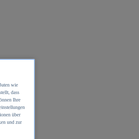
Daten wie
ellt, dass
können Ihre
einstellungen
ionen über
ken und zur