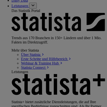
Daily Data
Leistungen
Das Statistik Portal
Trends aus 170 Branchen in 150+ Ländern und über 1 Mio.
Fakten im Direktzugriff.
Mehr über Statista
Über
Statista
Erste Schritte und
Hilfebereich
Webinar & Training
Hub
Statista
Connect
Leistungen
Statista+ bietet zusätzliche Dienstleistungen, die auf Ihre
spezifischen Bedürfnisse zugeschnitten sind. Als Ihr Partner