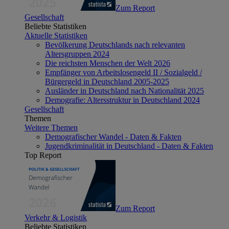
Zum Report
Gesellschaft
Beliebte Statistiken
Aktuelle Statistiken
Bevölkerung Deutschlands nach relevanten
Altersgruppen 2024
Die reichsten Menschen der Welt 2026
Empfänger von Arbeitslosengeld II / Sozialgeld /
Bürgergeld in Deutschland 2005-2025
Ausländer in Deutschland nach Nationalität 2025
Demografie: Altersstruktur in Deutschland 2024
Gesellschaft
Themen
Weitere Themen
Demografischer Wandel - Daten & Fakten
Jugendkriminalität in Deutschland - Daten & Fakten
Top Report
Zum Report
Verkehr & Logistik
Beliebte Statistiken