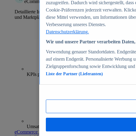
eCommerce Insights
zuzugreifen. Dadurch wird sichergestellt, dass 
Cookie-Präferenzen jederzeit verwalten. Klick
Detaillierte Informationen zu mehr als 39.000 Online-Shops
und Marktplätzen
diese Mittel verwenden, um Informationen über
Verbesserung unseres Dienstes.
Datenschutzerklärung.
Wir und unsere Partner verarbeiten Daten, 
Verwendung genauer Standortdaten. Endgeräteei
auf einem Endgerät. Personalisierte Werbung 
Zielgruppenforschung sowie Entwicklung und
70+
KPIs pro Shop
Liste der Partner (Lieferanten)
Umsatzanalysen und -prognosen
eCommerce Insights entdecken