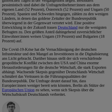
glorreichen Tagen in der Vergangenheit liegen. Besonders
pessimistisch sind dabei die Unfrageteilnehmer:innen aus dem
eigenen Land (52 Prozent), Österreich (52 Prozent) und Ungarn (50
Prozent). Spanien und Schweden hingegen, zählen zu den wenigen
Ländern, in denen das goldene Zeitalter der Bundesrepublik
überwiegend in der Gegenwart verortet wird. Eine positive
Entwicklung in der Zukunft trauen
Deutschland
nur die wenigsten
Befragten zu. Den größten Anteil dahingehend zuversichtlicher
Einwohner:innen weisen Ungarn (19 Prozent) und Bulgarien (18
Prozent) auf.
Die Covid-19-Krise hat die Vernachlässigung der deutschen
Infrastruktur und den Mangel an Investitionen in die Digitalisierung
ans Licht gebracht. Darüber hinaus stellt der sich verschärfende
geopolitische Konflikt zwischen den USA und China enorme
Herausforderungen für die deutsche Wirtschaft, die stark Exporten
abhängt. Wachsende Skepsis gegenüber Deutschlands Wirtschaft
schmälert das Vertrauen in die Führungsqualitäten der
Bundesrepublik. Die Umfrage deutet darauf hin, dass
Europäer:innen weniger bereit sein könnten, Berlin als Stütze der
Europäischen Union
zu sehen, wenn sich Skepsis über die
Wirtschaftskraft Deutschlands verbreitet.