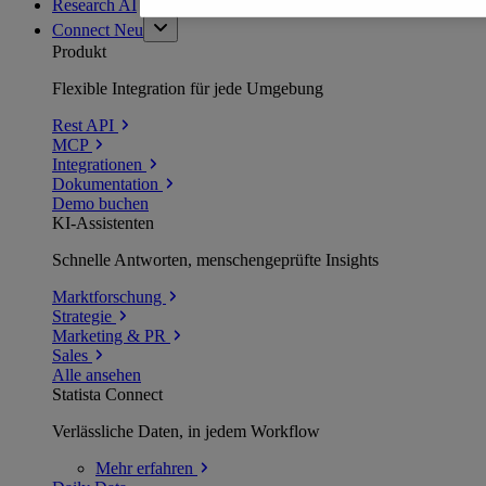
Research AI
Connect
Neu
Produkt
Flexible Integration für jede Umgebung
Rest API
MCP
Integrationen
Dokumentation
Demo buchen
KI-Assistenten
Schnelle Antworten, menschengeprüfte Insights
Marktforschung
Strategie
Marketing & PR
Sales
Alle ansehen
Statista Connect
Verlässliche Daten, in jedem Workflow
Mehr
erfahren