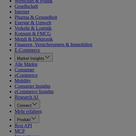
Wirtschaft & Politik
Gesellschaft
Internet
Pharma & Gesundheit
Energie & Umwelt
Verkehr & Logistik
Konsum & FMCG
Metall & Elektronik
Finanzen, Versicherungen & Immobilien
E-Commerce
Market Insights
Alle Märkte
Consumer
eCommerce
Mobility
Consumer Insights
eCommerce Insights
Research AI
Connect
Mehr erfahren
Produkt
Rest API
MCP