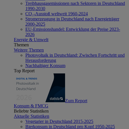
Treibhausgasemissionen nach Sektoren in Deutschland
1990-2030
CO₂-Ausstoß weltweit 1960-2024
Stromerzeugung in Deutschland nach Energieträger
2000-2025
EU-Emissionshandel: Entwicklung der Preise 2023-
2026
Energie & Umwelt
Themen
Weitere Themen
Photovoltaik in Deutschland: Zwischen Fortschritt und
Herausforderung
Nachhaltiger Konsum
Top Report
Zum Report
Konsum & FMCG
Beliebte Statistiken
Aktuelle Statistiken
Vegetarier in Deutschland 2015-2025
Bierkonsum in Deutschland pro Kopf 1950-2025