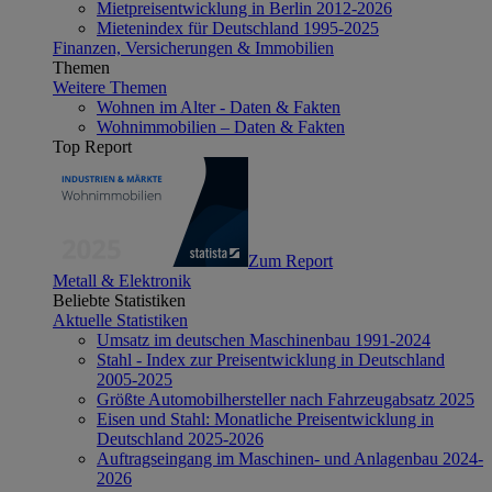
Mietpreisentwicklung in Berlin 2012-2026
Mietenindex für Deutschland 1995-2025
Finanzen, Versicherungen & Immobilien
Themen
Weitere Themen
Wohnen im Alter - Daten & Fakten
Wohnimmobilien – Daten & Fakten
Top Report
Zum Report
Metall & Elektronik
Beliebte Statistiken
Aktuelle Statistiken
Umsatz im deutschen Maschinenbau 1991-2024
Stahl - Index zur Preisentwicklung in Deutschland
2005-2025
Größte Automobilhersteller nach Fahrzeugabsatz 2025
Eisen und Stahl: Monatliche Preisentwicklung in
Deutschland 2025-2026
Auftragseingang im Maschinen- und Anlagenbau 2024-
2026