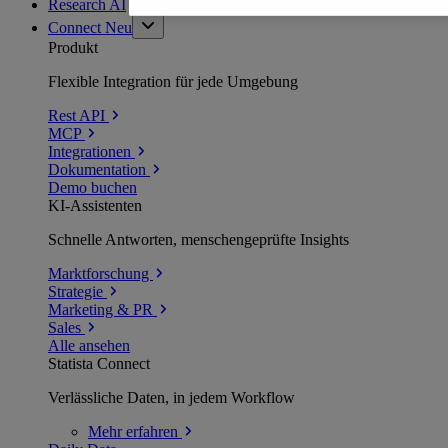
Research AI
Connect
Neu
Produkt
Flexible Integration für jede Umgebung
Rest API
MCP
Integrationen
Dokumentation
Demo buchen
KI-Assistenten
Schnelle Antworten, menschengeprüfte Insights
Marktforschung
Strategie
Marketing & PR
Sales
Alle ansehen
Statista Connect
Verlässliche Daten, in jedem Workflow
Mehr
erfahren