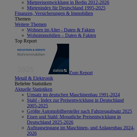
Mietpreisentwicklung in Berlin 2012-2026
Mietenindex für Deutschland 1995-2025
Finanzen, Versicherungen & Immobilien
Themen
Weitere Themen
Wohnen im Alter - Daten & Fakten
Wohnimmobilien – Daten & Fakten
Top Report
Zum Report
Metall & Elektronik
Beliebte Statistiken
Aktuelle Statistiken
Umsatz im deutschen Maschinenbau 1991-2024
Stahl - Index zur Preisentwicklung in Deutschland
2005-2025
Größte Automobilhersteller nach Fahrzeugabsatz 2025
Eisen und Stahl: Monatliche Preisentwicklung in
Deutschland 2025-2026
Auftragseingang im Maschinen- und Anlagenbau 2024-
2026