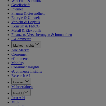
Wirtschaft & Politik
Gesellschaft
Internet
Pharma & Gesundheit
Energie & Umwelt
Verkehr & Logistik
Konsum & FMCG
Metall & Elektronik
Finanzen, Versicherungen & Immobilien
E-Commerce
Market Insights
Alle Märkte
Consumer
eCommerce
Mobility
Consumer Insights
eCommerce Insights
Research AI
Connect
Mehr erfahren
Produkt
Rest API
MCP