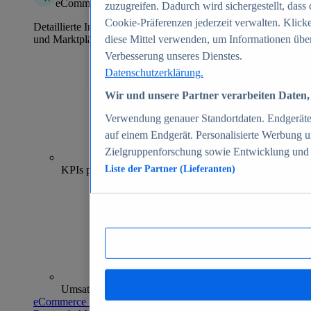
eCommerce Insights
zuzugreifen. Dadurch wird sichergestellt, dass 
Cookie-Präferenzen jederzeit verwalten. Klick
Detaillierte Informationen zu mehr als 39.000 Online-Shops
und Marktplätzen
diese Mittel verwenden, um Informationen über
Verbesserung unseres Dienstes.
Datenschutzerklärung.
Wir und unsere Partner verarbeiten Daten, 
Verwendung genauer Standortdaten. Endgeräteei
auf einem Endgerät. Personalisierte Werbung 
Zielgruppenforschung sowie Entwicklung und
70+
KPIs pro Shop
Liste der Partner (Lieferanten)
Umsatzanalysen und -prognosen
eCommerce Insights entdecken