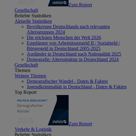
Zum Report
Gesellschaft
Beliebte Statistiken
Aktuelle Statistiken
Bevölkerung Deutschlands nach relevanten
Altersgruppen 2024
Die reichsten Menschen der Welt 2026
Empfänger von Arbeitslosengeld II / Sozialgeld /
Bürgergeld in Deutschland 2005-2025
Ausländer in Deutschland nach Nationalität 2025
Demografie: Altersstruktur in Deutschland 2024
Gesellschaft
Themen
Weitere Themen
Demografischer Wandel - Daten & Fakten
Jugendkriminalität in Deutschland - Daten & Fakten
Top Report
Zum Report
Verkehr & Logistik
Beliebte Statistiken