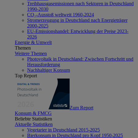
Treibhausgasemissionen nach Sektoren in Deutschland
1990-2030
CO₂-Ausstoß weltweit 1960-2024
Stromerzeugung in Deutschland nach Energieträger
2000-2025
EU-Emissionshandel: Entwicklung der Preise 2023-
2026
Energie & Umwelt
Themen
Weitere Themen
Photovoltaik in Deutschland: Zwischen Fortschritt und
Herausforderung
Nachhaltiger Konsum
Top Report
Zum Report
Konsum & FMCG
Beliebte Statistiken
Aktuelle Statistiken
Vegetarier in Deutschland 2015-2025
Bierkonsum in Deutschland pro Kopf 1950-2025