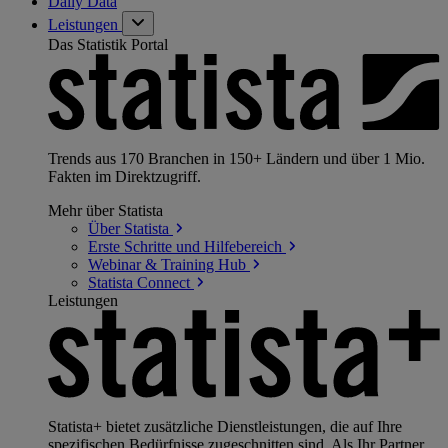
Daily Data
Leistungen
Das Statistik Portal
Trends aus 170 Branchen in 150+ Ländern und über 1 Mio.
Fakten im Direktzugriff.
Mehr über Statista
Über
Statista
Erste Schritte und
Hilfebereich
Webinar & Training
Hub
Statista
Connect
Leistungen
Statista+ bietet zusätzliche Dienstleistungen, die auf Ihre
spezifischen Bedürfnisse zugeschnitten sind. Als Ihr Partner