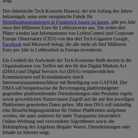
zeigt.
Der chinesische Tech-Konzern Huawei, der erst Anfang des Jahres
bekanntgab, seine erste europäische Fabrik für
Mobilfunkbasisstationen in Frankreich bauen zu lassen
, gibt pro Jahr
etwa drei Millionen Euro für Lobbyzwecke aus. Die ersten drei
Plätze werden laut Informationen von LobbyControl und Corporate
Europe Observatory (CEO) von den drei Tech-Giganten Google,
Facebook
und Microsoft belegt, die alle mehr als fünf Millionen
Euro pro Jahr in Lobbyarbeit in Europa investieren.
Ein Großteil der Aufwände der Tech-Konzerne fließt derzeit in die
Organisationen von Treffen mit den für den Digital Markets Act
(DMA) und Digital Services Act (DSA) verantwortlichen
Kommissionen und Konsultationen durch
Interessenzusammenschlüsse mit Beteiligung von GAFAM. Der
DMA soll beispielsweise die Bevorzugung plattformeigener
gegenüber plattformfremder Dienstleistungen oder Produkte regeln
sowie gewerblichen Nutzer:innen Zugriff auf die auf den jeweiligen
Plattformen generierten Daten geben. Mit dem DSA soll zukünftig
eine Beaufsichtigungsstruktur für Online-Plattformen aufgebaut
werden, die unter anderem für mehr Transparenz hinsichtlich
Online-Werbung und verwendeter Algorithmen sowie die
Bekämpfung des Angebots illegaler Waren, Dienstleistungen oder
Inhalte im Internet sorgt.